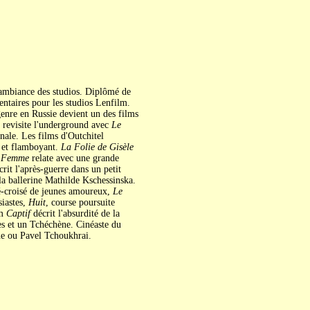
l'ambiance des studios. Diplômé de
entaires pour les studios Lenfilm.
enre en Russie devient un des films
t revisite l'underground avec
Le
nale. Les films d'Outchitel
e et flamboyant.
La Folie de Gisèle
a Femme
relate avec une grande
rit l'après-guerre dans un petit
la ballerine Mathilde Kschessinska.
é-croisé de jeunes amoureux,
Le
siastes,
Huit
, course poursuite
lm
Captif
décrit l'absurdité de la
ses et un Tchéchène. Cinéaste du
ne ou Pavel Tchoukhrai.