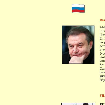
Réa
Ale
Fils
l'In
En 
les 
dern
s'in
évoq
viol
vill
Ses 
Cos
hale
guer
dég
FI
C
C
197