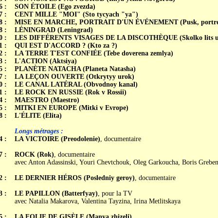
6 :
SON ÉTOILE (Ego zvezda)
7 :
CENT MILLE "MOI" (Sto tycyach "ya")
8 :
MISE EN MARCHE, PORTRAIT D'UN ÉVÉNEMENT (Pusk, portret 
8 :
LÉNINGRAD (Leningrad)
0 :
LES DIFFÉRENTS VISAGES DE LA DISCOTHÈQUE (Skolko lits u d
1 :
QUI EST D'ACCORD ? (Kto za ?)
2 :
LA TERRE T'EST CONFIÉE (Tebe doverena zemlya)
3 :
L'ACTION (Aktsiya)
5 :
PLANÈTE NATACHA (Planeta Natasha)
7 :
LA LEÇON OUVERTE (Otkrytyy urok)
0 :
LE CANAL LATÉRAL (Obvodnoy kanal)
1 :
LE ROCK EN RUSSIE (Rok v Rossii)
4 :
MAESTRO (Maestro)
5 :
MITKI EN EUROPE (Mitki v Evrope)
8 :
L'ÉLITE (Elita)
Longs métrages :
4 :
LA VICTOIRE (Preodolenie)
, documentaire
7 :
ROCK (Rok)
, documentaire
avec Anton Adassinski, Youri Chevtchouk, Oleg Garkoucha, Boris Greben
2 :
LE DERNIER HÉROS (Posledniy geroy)
, documentaire
3 :
LE PAPILLON (Batterfyay)
, pour la TV
avec Natalia Makarova, Valentina Tayzina, Irina Metlitskaya
5 :
LA FOLIE DE GISÈLE (Manya zhizeli)