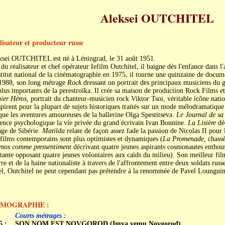
Aleksei OUTCHITEL
lisateur et producteur russe
ksei OUTCHITEL est né à Léningrad, le 31 août 1951.
 du réalisateur et chef opérateur Iefilm Outchitel, il baigne dès l'enfance dans 
stitut national de la cinématographie en 1975, il tourne une quinzaine de docum
1988, son long métrage
Rock
dressant un portrait des principaux musiciens du g
plus importants de la perestroïka. Il crée sa maison de production Rock Films e
ier Héros
, portrait du chanteur-musicien rock Viktor Tsoi, véritable icône natio
spirent pour la plupart de sujets historiques traités sur un mode mélodramatiqu
ue les aventures amoureuses de la ballerine Olga Spestitseva.
Le Journal de s
ence psychologique la vie privée du grand écrivain Ivan Bounine.
La Lisière
déc
age de Sibérie.
Matilda
relate de façon assez fade la passion de Nicolas II pour 
films contemporains sont plus optimistes et dynamiques (
La Promenade
, chass
mos comme pressentiment
décrivant quatre jeunes aspirants cosmonautes enthou
tante opposant quatre jeunes volontaires aux caïds du milieu). Son meilleur fi
re et de la haine nationaliste à travers de l'affrontement entre deux soldats rus
el, Outchitel ne peut cependant pas prétendre à la renommée de Pavel Loungui
LMOGRAPHIE :
Courts métrages :
5 :
SON NOM EST NOVGOROD (Imya yemu Novgorod)