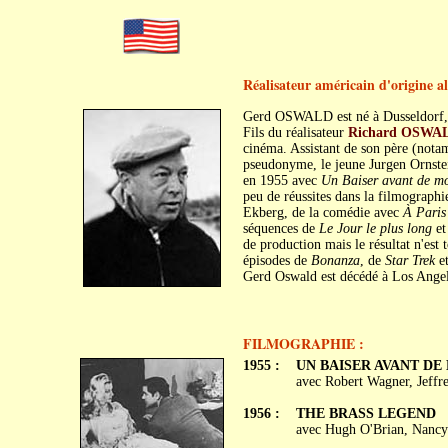
Réalisateur américain d'origine 
Gerd OSWALD est né à Dusseldorf, 
Fils du réalisateur
Richard OSWA
cinéma. Assistant de son père (not
pseudonyme, le jeune Jurgen Ornste
en 1955 avec
Un Baiser avant de mo
peu de réussites dans la filmograph
Ekberg, de la comédie avec
À Paris 
séquences de
Le Jour le plus long
et
de production mais le résultat n'est 
épisodes de
Bonanza
, de
Star Trek
e
Gerd Oswald est décédé à Los Angel
FILMOGRAPHIE :
1955 :
UN BAISER AVANT DE MO
avec Robert Wagner, Jeffr
1956 :
THE BRASS LEGEND
avec Hugh O'Brian, Nancy