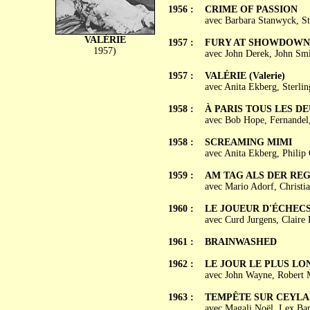
1956 :
CRIME OF PASSION
avec Barbara Stanwyck, S
VALÉRIE
1957 :
FURY AT SHOWDOWN
1957)
avec John Derek, John Smi
1957 :
VALÉRIE (Valerie)
avec Anita Ekberg, Sterli
1958 :
À PARIS TOUS LES DEUX
avec Bob Hope, Fernandel,
1958 :
SCREAMING MIMI
avec Anita Ekberg, Philip
1959 :
AM TAG ALS DER RE
avec Mario Adorf, Christi
1960 :
LE JOUEUR D'ÉCHECS (
avec Curd Jurgens, Claire
1961 :
BRAINWASHED
1962 :
LE JOUR LE PLUS LONG
avec John Wayne, Robert 
1963 :
TEMPÊTE SUR CEYLAN (
avec Magali Noël, Lex Bar