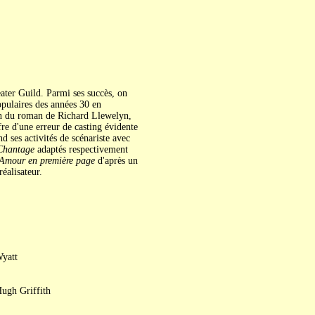
heater Guild. Parmi ses succès, on
populaires des années 30 en
ion du roman de Richard Llewelyn,
re d'une erreur de casting évidente
d ses activités de scénariste avec
Chantage
adaptés respectivement
Amour en première page
d'après un
éalisateur.
Wyatt
ugh Griffith