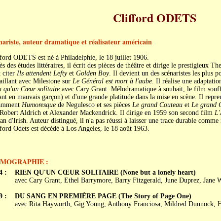
Clifford ODETS
nariste, auteur dramatique et réalisateur américain
ford ODETS est né à Philadelphie, le 18 juillet 1906.
s des études littéraires, il écrit des pièces de théâtre et dirige le prestigieux T
 citer
Ils attendent Lefty
et
Golden Boy
. Il devient un des scénaristes les plus 
aillant avec Milestone sur
Le Général est mort à l'aube
. Il réalise une adaptat
 qu'un Cœur solitaire
avec Cary Grant. Mélodramatique à souhait, le film souff
nt en mauvais garçon) et d'une grande platitude dans la mise en scène. Il repren
amment
Humoresque
de Negulesco et ses pièces
Le grand Couteau
et
Le grand 
Robert Aldrich et Alexander Mackendrick. Il dirige en 1959 son second film
L'
n d'Irish. Auteur distingué, il n'a pas réussi à laisser une trace durable comme r
ford Odets est décédé à Los Angeles, le 18 août 1963.
LMOGRAPHIE :
4 :
RIEN QU'UN CŒUR SOLITAIRE (None but a lonely heart)
avec Cary Grant, Ethel Barrymore, Barry Fitzgerald, June Duprez, Jane 
9 :
DU SANG EN PREMIÈRE PAGE (The Story of Page One)
avec Rita Hayworth, Gig Young, Anthony Franciosa, Mildred Dunnock, H