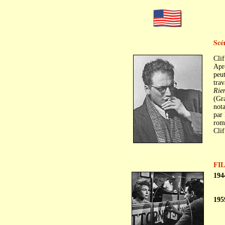
Scé
Clif
Aprè
peut
trav
Rien
(Gra
not
par 
roma
Clif
FI
194
195