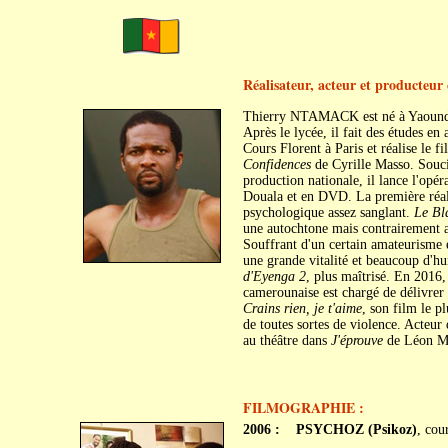
Réalisateur, acteur et producteur
Thierry NTAMACK est né à Yaound
Après le lycée, il fait des études en
Cours Florent à Paris et réalise le f
Confidences
de Cyrille Masso. Soucie
production nationale, il lance l'opér
Douala et en DVD. La première réali
psychologique assez sanglant.
Le Bl
une autochtone mais contrairement au
Souffrant d'un certain amateurisme 
une grande vitalité et beaucoup d'hu
d'Eyenga 2
, plus maîtrisé. En 2016,
camerounaise est chargé de délivrer 
Crains rien, je t'aime
, son film le p
de toutes sortes de violence. Acteur
au théâtre dans
J'éprouve
de Léon Mas
FILMOGRAPHIE :
2006 :
PSYCHOZ (Psikoz)
, cou