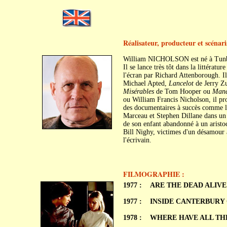
Réalisateur, producteur et scénari
William NICHOLSON est né à Tunbri
Il se lance très tôt dans la littératur
l'écran par Richard Attenborough. Il
Michael Apted,
Lancelot
de Jerry Z
Misérables
de Tom Hooper ou
Mand
ou William Francis Nicholson, il pro
des documentaires à succès comme l
Marceau et Stephen Dillane dans un 
de son enfant abandonné à un aristo
Bill Nighy, victimes d'un désamour a
l'écrivain.
FILMOGRAPHIE :
1977 :
ARE THE DEAD ALIVE
1977 :
INSIDE CANTERBURY
1978 :
WHERE HAVE ALL TH