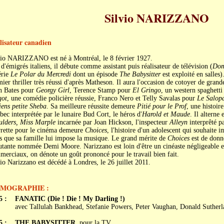
Silvio NARIZZANO
lisateur canadien
vio NARIZZANO est né à Montréal, le 8 février 1927.
 d'émigrés italiens, il débute comme assistant puis réalisateur de télévision (
Dom
érie
Le Polar du Mercredi
dont un épisode
The Babysitter
est exploité en salles)
ier thriller très réussi d'après Matheson. Il aura l'occasion de cotoyer de gra
n Bates pour
Georgy Girl
, Terence Stamp pour
El Gringo
, un western spaghett
ot
, une comédie policière réussie, Franco Nero et Telly Savalas pour
Le Salop
ens petite Sheba
. Sa meilleure réussite demeure
Pitié pour le Prof
, une histoir
ec interprétée par le lunaire Bud Cort, le héros d'
Harold et Maude
. Il alterne
ulders, Miss Marple
incarnée par Joan Hickson, l'inspecteur
Alleyn
interprêté p
rette pour le cinéma demeure
Choices
, l'histoire d'un adolescent qui souhaite 
s que sa famille lui impose la musique. Le grand mérite de
Choices
est de donn
tante nommée Demi Moore. Narizzano est loin d'être un cinéaste négligeable e
erciaux, on dénote un goût prononcé pour le travail bien fait.
io Narizzano est décédé à Londres, le 26 juillet 2011.
LMOGRAPHIE :
5 :
FANATIC (Die ! Die ! My Darling !)
avec Tallulah Bankhead, Stefanie Powers, Peter Vaughan, Donald Sutherl
5 :
THE BABYSITTER
, pour la TV