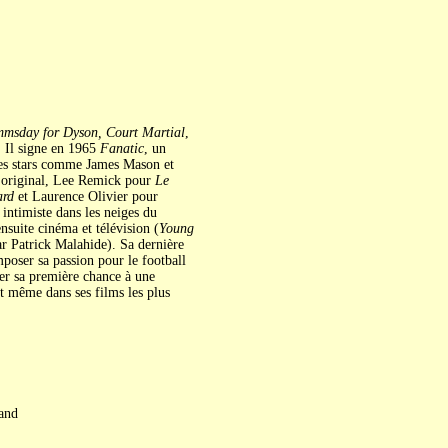
msday for Dyson, Court Martial
,
. Il signe en 1965
Fanatic
, un
ndes stars comme James Mason et
i original, Lee Remick pour
Le
ard
et Laurence Olivier pour
e intimiste dans les neiges du
 ensuite cinéma et télévision (
Young
ar Patrick Malahide). Sa dernière
imposer sa passion pour le football
er sa première chance à une
t même dans ses films les plus
and