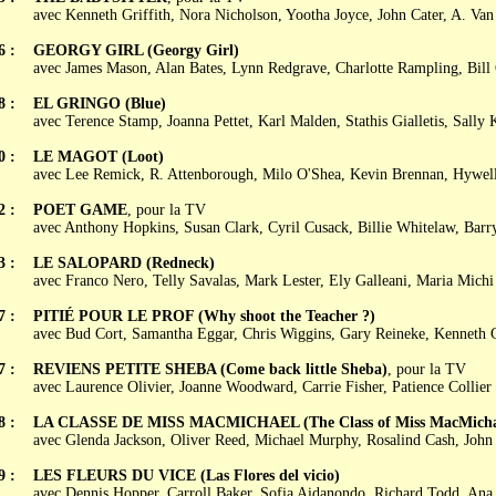
avec Kenneth Griffith, Nora Nicholson, Yootha Joyce, John Cater, A. V
6 :
GEORGY GIRL (Georgy Girl)
avec James Mason, Alan Bates, Lynn Redgrave, Charlotte Rampling, Bil
8 :
EL GRINGO (Blue)
avec Terence Stamp, Joanna Pettet, Karl Malden, Stathis Gialletis, Sally 
0 :
LE MAGOT (Loot)
avec Lee Remick, R. Attenborough, Milo O'Shea, Kevin Brennan, Hywel
2 :
POET GAME
, pour la TV
avec Anthony Hopkins, Susan Clark, Cyril Cusack, Billie Whitelaw, Barr
3 :
LE SALOPARD (Redneck)
avec Franco Nero, Telly Savalas, Mark Lester, Ely Galleani, Maria Michi
7 :
PITIÉ POUR LE PROF (Why shoot the Teacher ?)
avec Bud Cort, Samantha Eggar, Chris Wiggins, Gary Reineke, Kenneth G
7 :
REVIENS PETITE SHEBA (Come back little Sheba)
, pour la TV
avec Laurence Olivier, Joanne Woodward, Carrie Fisher, Patience Collier
8 :
LA CLASSE DE MISS MACMICHAEL (The Class of Miss MacMicha
avec Glenda Jackson, Oliver Reed, Michael Murphy, Rosalind Cash, John
9 :
LES FLEURS DU VICE (Las Flores del vicio)
avec Dennis Hopper, Carroll Baker, Sofia Aidanondo, Richard Todd, Ana 