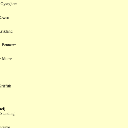
an Gyseghem
l Owen
Krikland
l Bennett*
y Morse
riffith
el)
 Standing
Pastor