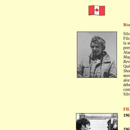
Réa
Sil
Fils
la s
prem
Ala
Mag
Revi
Québ
Sho
œuv
alor
débu
comm
Silv
FI
196
196