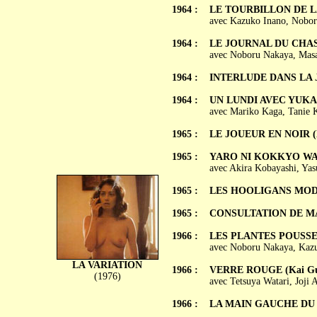
1964 :
LE TOURBILLON DE LA 
avec Kazuko Inano, Nobo
1964 :
LE JOURNAL DU CHASS
avec Noboru Nakaya, Mas
1964 :
INTERLUDE DANS LA JU
1964 :
UN LUNDI AVEC YUKA (
avec Mariko Kaga, Tanie 
1965 :
LE JOUEUR EN NOIR (K
1965 :
YARO NI KOKKYO WA
avec Akira Kobayashi, Yas
1965 :
LES HOOLIGANS MODER
1965 :
CONSULTATION DE MA
1966 :
LES PLANTES POUSSENT
avec Noboru Nakaya, Kazu
LA VARIATION
1966 :
VERRE ROUGE (Kai Gu
(1976)
avec Tetsuya Watari, Joji
1966 :
LA MAIN GAUCHE DU D