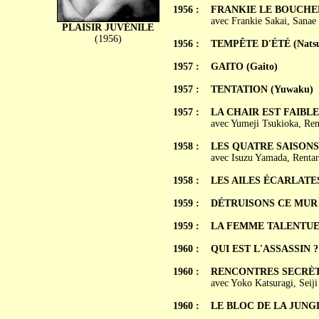
1956 :
FRANKIE LE BOUCHER 
avec Frankie Sakai, Sanae
PLAISIR JUVÉNILE
(1956)
1956 :
TEMPÊTE D'ÉTÉ (Natsu 
1957 :
GAITO (Gaito)
1957 :
TENTATION (Yuwaku)
1957 :
LA CHAIR EST FAIBLE (
avec Yumeji Tsukioka, Re
1958 :
LES QUATRE SAISONS D
avec Isuzu Yamada, Renta
1958 :
LES AILES ÉCARLATES 
1959 :
DÉTRUISONS CE MUR (
1959 :
LA FEMME TALENTUEUS
1960 :
QUI EST L'ASSASSIN ? 
1960 :
RENCONTRES SECRÈTE
avec Yoko Katsuragi, Sei
1960 :
LE BLOC DE LA JUNGLE