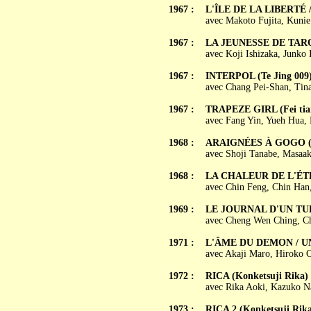
1967 :
L'ÎLE DE LA LIBERTÉ /
avec Makoto Fujita, Kuni
1967 :
LA JEUNESSE DE TARO 
avec Koji Ishizaka, Junko
1967 :
INTERPOL (Te Jing 009
avec Chang Pei-Shan, Tin
1967 :
TRAPEZE GIRL (Fei tian
avec Fang Yin, Yueh Hua,
1968 :
ARAIGNÉES À GOGO (Sup
avec Shoji Tanabe, Masaak
1968 :
LA CHALEUR DE L'ÉTÉ(
avec Chin Feng, Chin Han
1969 :
LE JOURNAL D'UN TUE
avec Cheng Wen Ching, Ch
1971 :
L'ÂME DU DEMON / UN
avec Akaji Maro, Hiroko 
1972 :
RICA (Konketsuji Rika)
avec Rika Aoki, Kazuko N
1973 :
RICA 2 (Konketsuji Rika 