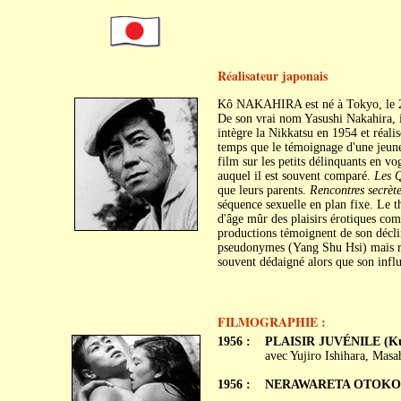
Réalisateur japonais
Kô NAKAHIRA est né à Tokyo, le 
De son vrai nom Yasushi Nakahira, il
intègre la Nikkatsu en 1954 et réali
temps que le témoignage d'une jeunes
film sur les petits délinquants en vo
auquel il est souvent comparé.
Les Q
que leurs parents.
Rencontres secrète
séquence sexuelle en plan fixe. Le t
d'âge mûr des plaisirs érotiques c
productions témoignent de son décli
pseudonymes (Yang Shu Hsi) mais r
souvent dédaigné alors que son influ
FILMOGRAPHIE :
1956 :
PLAISIR JUVÉNILE (Kur
avec Yujiro Ishihara, Ma
1956 :
NERAWARETA OTOKO