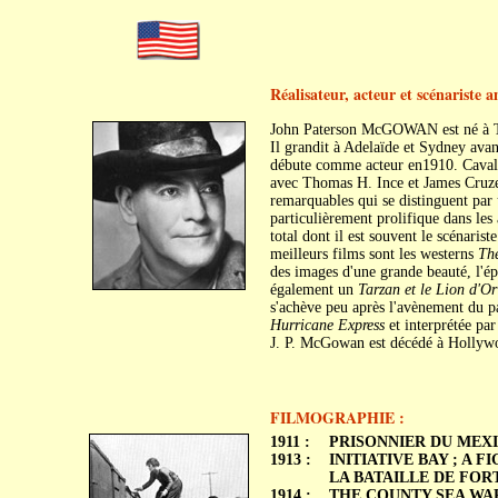
Réalisateur, acteur et scénariste 
John Paterson McGOWAN est né à Ter
Il grandit à Adelaïde et Sydney avant
débute comme acteur en1910. Cavalier
avec Thomas H. Ince et James Cruze d
remarquables qui se distinguent par
particulièrement prolifique dans les
total dont il est souvent le scénaris
meilleurs films sont les westerns
The
des images d'une grande beauté, l'épo
également un
Tarzan et le Lion d'Or
s'achève peu après l'avènement du par
Hurricane Express
et interprétée par
J. P. McGowan est décédé à Hollyw
FILMOGRAPHIE :
1911 :
PRISONNIER DU MEXIQU
1913 :
INITIATIVE BAY ; A FI
LA BATAILLE DE FORT 
1914 :
THE COUNTY SEA WAR 