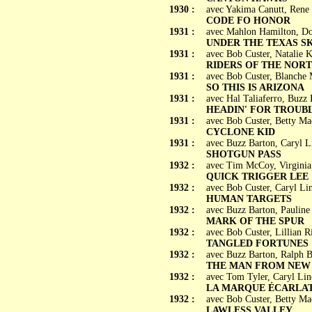
1930 :
avec Yakima Canutt, Rene
CODE FO HONOR
1931 :
avec Mahlon Hamilton, Do
UNDER THE TEXAS SK
1931 :
avec Bob Custer, Natalie 
RIDERS OF THE NOR
1931 :
avec Bob Custer, Blanche 
SO THIS IS ARIZONA
1931 :
avec Hal Taliaferro, Buzz
HEADIN' FOR TROUB
1931 :
avec Bob Custer, Betty Ma
CYCLONE KID
1931 :
avec Buzz Barton, Caryl 
SHOTGUN PASS
1932 :
avec Tim McCoy, Virginia 
QUICK TRIGGER LEE
1932 :
avec Bob Custer, Caryl Li
HUMAN TARGETS
1932 :
avec Buzz Barton, Paulin
MARK OF THE SPUR
1932 :
avec Bob Custer, Lillian 
TANGLED FORTUNES
1932 :
avec Buzz Barton, Ralph 
THE MAN FROM NEW
1932 :
avec Tom Tyler, Caryl Lin
LA MARQUE ÉCARLATE (
1932 :
avec Bob Custer, Betty M
LAWLESS VALLEY