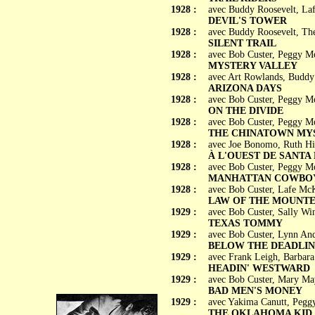
1928 :
avec Buddy Roosevelt, La
DEVIL'S TOWER
1928 :
avec Buddy Roosevelt, Th
SILENT TRAIL
1928 :
avec Bob Custer, Peggy M
MYSTERY VALLEY
1928 :
avec Art Rowlands, Buddy
ARIZONA DAYS
1928 :
avec Bob Custer, Peggy M
ON THE DIVIDE
1928 :
avec Bob Custer, Peggy M
THE CHINATOWN MY
1928 :
avec Joe Bonomo, Ruth Hi
À L'OUEST DE SANTA FE
1928 :
avec Bob Custer, Peggy M
MANHATTAN COWBO
1928 :
avec Bob Custer, Lafe Mc
LAW OF THE MOUNT
1929 :
avec Bob Custer, Sally Wi
TEXAS TOMMY
1929 :
avec Bob Custer, Lynn An
BELOW THE DEADLIN
1929 :
avec Frank Leigh, Barbara
HEADIN' WESTWARD
1929 :
avec Bob Custer, Mary Ma
BAD MEN'S MONEY
1929 :
avec Yakima Canutt, Pegg
THE OKLAHOMA KID