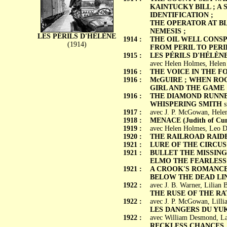
KAINTUCKY BILL ; A
IDENTIFICATION ;
THE OPERATOR AT BL
NEMESIS ;
LES PÉRILS D'HÉLÈNE
1914 :
THE OIL WELL CONSP
(1914)
FROM PERIL TO PERI
1915 :
LES PÉRILS D'HÉLÈN
avec Helen Holmes, Helen
1916 :
THE VOICE IN THE F
1916 :
McGUIRE ; WHEN ROGU
GIRL AND THE GAME
1916 :
THE DIAMOND RUNNER
WHISPERING SMITH
s
1917 :
avec J. P. McGowan, Helen
1918 :
MENACE (Judith of Cum
1919 :
avec Helen Holmes, Leo D
1920 :
THE RAILROAD RAIDE
1921 :
LURE OF THE CIRCUS
1921 :
BULLET THE MISSING 
ELMO THE FEARLESS
1921 :
A CROOK'S ROMANCE 
BELOW THE DEAD LI
1922 :
avec J. B. Warner, Lilian 
THE RUSE OF THE R
1922 :
avec J. P. McGowan, Lilli
LES DANGERS DU YUKON
1922 :
avec William Desmond, La
RECKLESS CHANCES