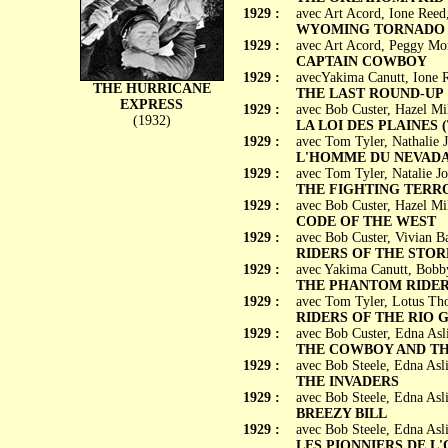
1929 :
avec Art Acord, Ione Reed
WYOMING TORNADO
1929 :
avec Art Acord, Peggy Mo
CAPTAIN COWBOY
1929 :
avecYakima Canutt, Ione R
THE HURRICANE
THE LAST ROUND-UP
EXPRESS
1929 :
avec Bob Custer, Hazel Mi
(1932)
LA LOI DES PLAINES (Th
1929 :
avec Tom Tyler, Nathalie 
L'HOMME DU NEVADA (
1929 :
avec Tom Tyler, Natalie J
THE FIGHTING TERR
1929 :
avec Bob Custer, Hazel Mi
CODE OF THE WEST
1929 :
avec Bob Custer, Vivian B
RIDERS OF THE STO
1929 :
avec Yakima Canutt, Bobb
THE PHANTOM RIDE
1929 :
avec Tom Tyler, Lotus Th
RIDERS OF THE RIO 
1929 :
avec Bob Custer, Edna Asl
THE COWBOY AND T
1929 :
avec Bob Steele, Edna Asl
THE INVADERS
1929 :
avec Bob Steele, Edna As
BREEZY BILL
1929 :
avec Bob Steele, Edna As
LES PIONNIERS DE L'OU