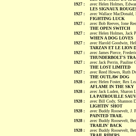
1927 :
avec Helen Holmes, Edwar
LES SIGNAUX ROUGES (
1927 :
avec Wallace MacDonald, 
FIGHTING LUCK
1927 :
avec Bob Reeves, Ione Re
THE OPEN SWITCH
1927 :
avec Helen Holmes, Jack P
WHEN A DOG LOVES
1927 :
avec Harold Goodwin, Hel
TARZAN ET LE LION D'O
1927 :
avec James Pierce, Freder
THUNDERBOLT'S TR
1927 :
avec Jack Perrin, Pauline
THE LOST LIMITED
1927 :
avec Reed Howes, Ruth Dw
THE OUTLAW DOG
1928 :
avec Helen Foster, Rex Le
AFLAME IN THE SKY
1928 :
avec Jack Luden, Sharon 
LA PATROUILLE SAUVAG
1928 :
avec Bill Cody, Shannon 
LIGHTIN' SHOT
1928 :
avec Buddy Roosevelt, J. 
PAINTED TRAIL
1928 :
avec Buddy Roosevelt, Be
TRAILIN' BACK
1928 :
avec Buddy Roosevelt, Be
TRAIL RIDERS