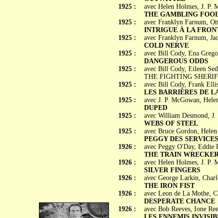
1925 :
avec Helen Holmes, J. P.
THE GAMBLING FOO
1925 :
avec Franklyn Farnum, Ott
INTRIGUE À LA FRONTI
1925 :
avec Franklyn Farnum, Ja
COLD NERVE
1925 :
avec Bill Cody, Ena Grego
DANGEROUS ODDS
1925 :
avec Bill Cody, Eileen Se
THE FIGHTING SHERIF
1925 :
avec Bill Cody, Frank Ell
LES BARRIÈRES DE LA L
1925 :
avec J. P. McGowan, Hele
DUPED
1925 :
avec William Desmond, J.
WEBS OF STEEL
1925 :
avec Bruce Gordon, Helen
PEGGY DES SERVICES SE
1926 :
avec Peggy O'Day, Eddie P
THE TRAIN WRECKE
1926 :
avec Helen Holmes, J. P.
SILVER FINGERS
1926 :
avec George Larkin, Charl
THE IRON FIST
1926 :
avec Leon de La Mothe, C
DESPERATE CHANCE
1926 :
avec Bob Reeves, Ione Re
LES ENNEMIS INVISIBL