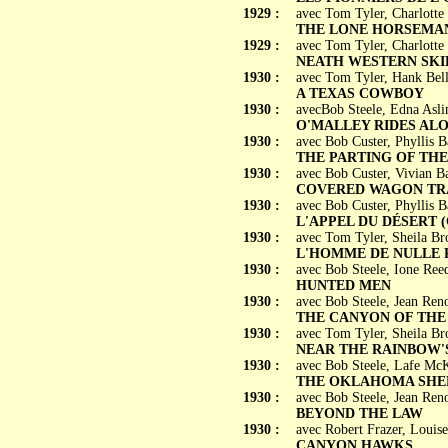
1929 :
avec Tom Tyler, Charlott
THE LONE HORSEMA
1929 :
avec Tom Tyler, Charlott
NEATH WESTERN SKI
1930 :
avec Tom Tyler, Hank Bel
A TEXAS COWBOY
1930 :
avecBob Steele, Edna Asli
O'MALLEY RIDES AL
1930 :
avec Bob Custer, Phyllis 
THE PARTING OF THE
1930 :
avec Bob Custer, Vivian 
COVERED WAGON TR
1930 :
avec Bob Custer, Phyllis 
L'APPEL DU DÉSERT (Cal
1930 :
avec Tom Tyler, Sheila B
L'HOMME DE NULLE PA
1930 :
avec Bob Steele, Ione Ree
HUNTED MEN
1930 :
avec Bob Steele, Jean Re
THE CANYON OF THE
1930 :
avec Tom Tyler, Sheila B
NEAR THE RAINBOW'
1930 :
avec Bob Steele, Lafe McK
THE OKLAHOMA SHE
1930 :
avec Bob Steele, Jean Re
BEYOND THE LAW
1930 :
avec Robert Frazer, Louis
CANYON HAWKS