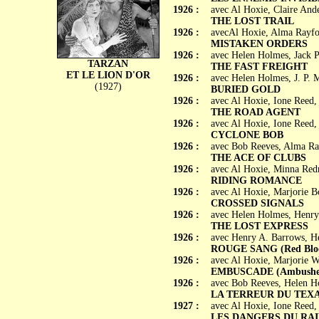
1926 :
avec Al Hoxie, Claire And
THE LOST TRAIL
1926 :
avecAl Hoxie, Alma Rayfo
MISTAKEN ORDERS
1926 :
avec Helen Holmes, Jack P
TARZAN
THE FAST FREIGHT
ET LE LION D'OR
1926 :
avec Helen Holmes, J. P.
(1927)
BURIED GOLD
1926 :
avec Al Hoxie, Ione Reed
THE ROAD AGENT
1926 :
avec Al Hoxie, Ione Reed,
CYCLONE BOB
1926 :
avec Bob Reeves, Alma Ray
THE ACE OF CLUBS
1926 :
avec Al Hoxie, Minna Re
RIDING ROMANCE
1926 :
avec Al Hoxie, Marjorie B
CROSSED SIGNALS
1926 :
avec Helen Holmes, Henry
THE LOST EXPRESS
1926 :
avec Henry A. Barrows, He
ROUGE SANG (Red Blo
1926 :
avec Al Hoxie, Marjorie W
EMBUSCADE (Ambushe
1926 :
avec Bob Reeves, Helen 
LA TERREUR DU TEXAS 
1927 :
avec Al Hoxie, Ione Reed,
LES DANGERS DU RAIL (P