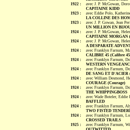
1922 :
avec J. P. McGowan, Doro
CAPITAINE KIDD
1923 :
avec Eddie Polo, Katherin
LA COLLINE DES HOMME
1923 :
avec J. P. Gowan, Jean Pe
UN MILLION EN BIJOUX 
1924 :
avec J. P. McGowan, Helen
CAPITAINE MORGAN (S
1924 :
avec J. P. McGowan, Hele
A DESPARATE ADVEN
1924 :
avec Franklyn Farnum, Ma
CALIBRE 45 (Calibre 45
1924 :
avec Franklyn Farnum, Do
WESTERN VENGEANC
1924 :
avec Franklyn Farnum, Do
DE SANG ET D'ACIER (B
1924 :
avec William Desmond, He
COURAGE (Courage)
1924 :
avec Franklyn Farnum, D
THE WHIPPINGBOSS
1924 :
avec Wade Boteler, Eddie 
BAFFLED
1924 :
avec Franklyn Farnum, Al
TWO FISTED TENDE
1924 :
avec Franklyn Farnum, Lo
CROSSED TRAILS
1925 :
avec Franklyn Farnum, Wil
OUTWITTED