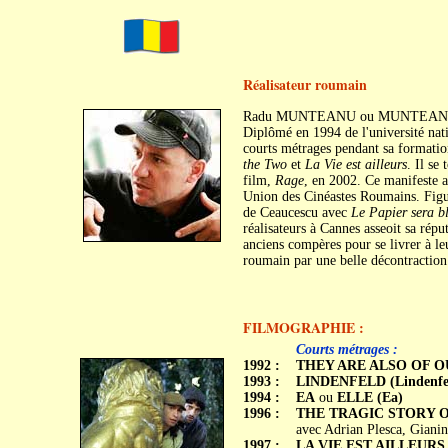
Réalisateur roumain
Radu MUNTEANU ou MUNTEAN est n
Diplômé en 1994 de l'université nati
courts métrages pendant sa formation.
the Two
et
La Vie est ailleurs
. Il se
film,
Rage
, en 2002. Ce manifeste an
Union des Cinéastes Roumains. Figur
de Ceaucescu avec
Le Papier sera b
réalisateurs à Cannes asseoit sa rép
anciens compères pour se livrer à le
roumain par une belle décontraction
FILMOGRAPHIE :
c
c
Courts métrages :
1992 :
THEY ARE ALSO OF OUR S
1993 :
LINDENFELD (Lindenfe
1994 :
EA
ou
ELLE (Ea)
1996 :
THE TRAGIC STORY OF T
avec Adrian Plesca, Gianin
1997 :
LA VIE EST AILLEURS (Vi