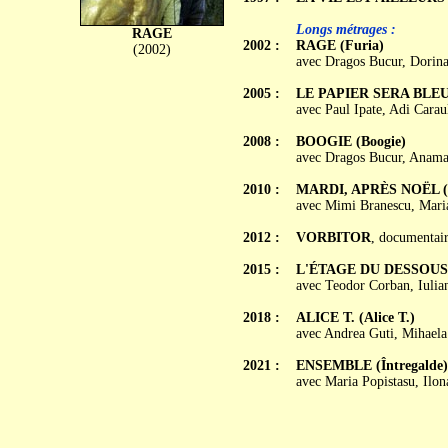
Longs métrages :
RAGE
2002 :
RAGE (Furia)
(2002)
avec Dragos Bucur, Dorina
2005 :
LE PAPIER SERA BLEU (H
avec Paul Ipate, Adi Cara
2008 :
BOOGIE
(Boogie)
avec Dragos Bucur, Anama
2010 :
MARDI, APRÈS NOËL (Ma
avec Mimi Branescu, Maria
2012 :
VORBITOR
, documentai
2015 :
L'ÉTAGE DU DESSOUS (U
avec Teodor Corban, Iulia
2018 :
ALICE T. (Alice T.)
avec Andrea Guti, Mihael
2021 :
ENSEMBLE (Întregalde)
avec Maria Popistasu, Ilo