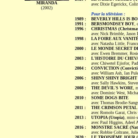
MIRANDA
avec Dixie Egerickx, Colin
(2002)
Pour la télévision :
1989 :
BEVERLY HILLS IS 
1991 :
BERSMONDSEY BOY
, 
1996 :
CHRISTMAS (Christmas
avec Nick Brimble, Jason
1998 :
LA FOIRE AUX VANITÉS 
avec Natasha Little, France
2000 :
LE MONDE SECRET DE M
avec Ewen Bremmer, Rosie
2003 :
L'HISTOIRE DU CHEVALI
avec Chiwetel Ejiofor, Pa
2004 :
CONVICTION (Convicti
avec William Ash, Ian Pul
2006 :
SHINY SHINY BRIGHT
avec Sally Hawkins, Steve
2008 :
THE DEVIL'S WORE
, m
avec Dominic West, Micha
2010 :
SOME DOGS BITE
avec Thomas Brodie-Sangst
2011 :
THE CRIMSON PETAL
avec Romolo Garai, Chris
2013 :
UTOPIA (Utopia)
, mini-s
avec Paul Higgins, Adeel 
2016 :
MONSTRE SACRÉ (Natio
avec Robbie Coltrane, Jul
2020 :
LE TROISIÈME JOUR (T