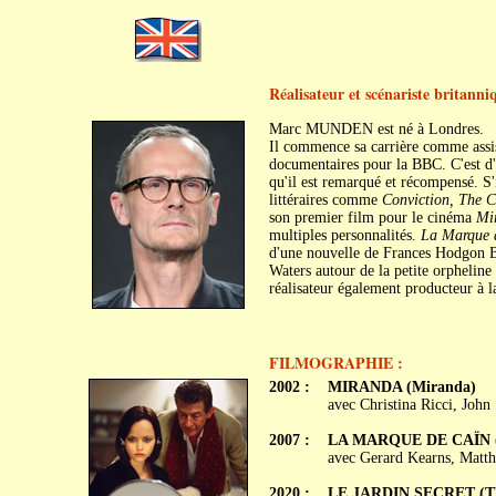
Réalisateur et scénariste britanni
Marc MUNDEN est né à Londres.
Il commence sa carrière comme assis
documentaires pour la BBC. C'est d'
qu'il est remarqué et récompensé. S'i
littéraires comme
Conviction, The C
son premier film pour le cinéma
Mi
multiples personnalités.
La Marque 
d'une nouvelle de Frances Hodgon Bur
Waters autour de la petite orpheline
réalisateur également producteur à la
FILMOGRAPHIE :
2002 :
MIRANDA (Miranda)
avec Christina Ricci, Jo
2007 :
LA MARQUE DE CAÏN (T
avec Gerard Kearns, Matt
2020 :
LE JARDIN SECRET (The