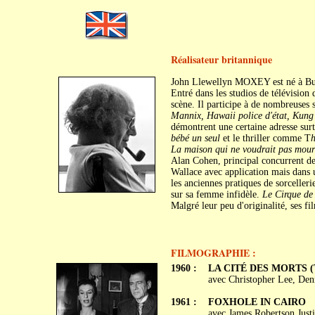
Réalisateur britannique
John Llewellyn MOXEY est né à Buen
Entré dans les studios de télévision 
scène. Il participe à de nombreuses
Mannix, Hawaii police d'état, Kung
démontrent une certaine adresse sur
bébé un seul
et le thriller comme T
h
La maison qui ne voudrait pas mour
Alan Cohen, principal concurrent de
Wallace avec application mais dans 
les anciennes pratiques de sorcelleri
sur sa femme infidèle.
Le Cirque de
Malgré leur peu d'originalité, ses fi
FILMOGRAPHIE :
1960 :
LA CITÉ DES MORTS (Th
avec Christopher Lee, Denn
1961 :
FOXHOLE IN CAIRO
avec James Robertson Just