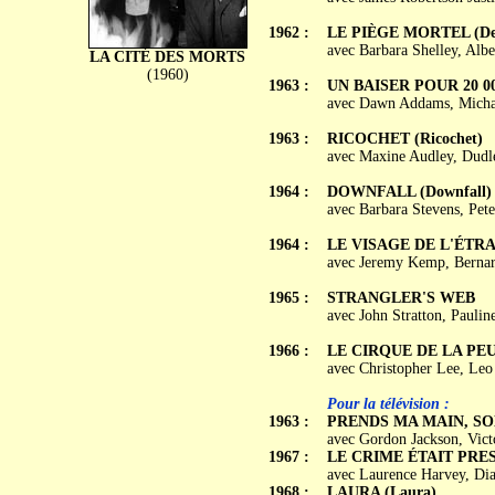
1962 :
LE PIÈGE MORTEL (Dea
avec Barbara Shelley, Albe
LA CITÉ DES MORTS
(1960)
1963 :
UN BAISER POUR 20 000
avec Dawn Addams, Michae
1963 :
RICOCHET (Ricochet)
avec Maxine Audley, Dudle
1964 :
DOWNFALL (Downfall)
avec Barbara Stevens, Pet
1964 :
LE VISAGE DE L'ÉTRANG
avec Jeremy Kemp, Bernar
1965 :
STRANGLER'S WEB
avec John Stratton, Paulin
1966 :
LE CIRQUE DE LA PEUR 
avec Christopher Lee, Leo
Pour la télévision :
1963 :
PRENDS MA MAIN, SOLD
avec Gordon Jackson, Vic
1967 :
LE CRIME ÉTAIT PRESQ
avec Laurence Harvey, Dia
1968 :
LAURA (Laura)