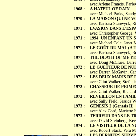
avec Arlene Francis, Farle
1968 :
A HATFUL OF RAIN
avec Michael Parks, Sandy
1970 :
LA MAISON QUI NE VOU
avec Barbara Stanwyck, Ri
1971 :
ÉVASION DANS L'ESPA
avec Christopher George,
1971 :
1994, UN ENFANT UN SE
avec Michael Cole, Janet 
1971 :
LE GOÛT DU MAL (A Tas
avec Barbara Stanwyck, R
1971 :
THE DEATH OF ME Y
avec Doug McClure, Darre
1972 :
LE GUETTEUR DE NUIT (
avec Darren McGavin, Car
1972 :
LES DEUX MARIS DE R
avec Clint Walker, Stefan
1972 :
CHASSEUR DE PRIMES 
avec Clint Walker, Richar
1972 :
RÉVEILLON EN FAMILLE
avec Sally Field, Jessica W
1973 :
GENESIS 2 (Genesis II)
avec Alex Cord, Mariette H
1973 :
TERREUR DANS LE TRAIN
avec David Steinberg, Ke
1974 :
LE VISITEUR DE LA NUI
avec Robert Stack, Vera M
1974 :
LES DERNIERS SURVIVAN