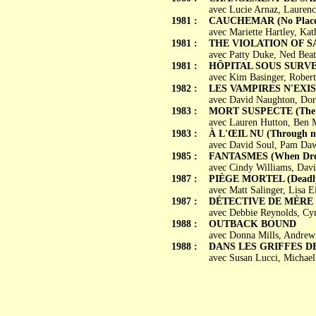
avec Lucie Arnaz, Laurence
1981 :
CAUCHEMAR (No Place 
avec Mariette Hartley, Ka
1981 :
THE VIOLATION OF S
avec Patty Duke, Ned Beat
1981 :
HÔPITAL SOUS SURV
avec Kim Basinger, Rober
1982 :
LES VAMPIRES N'EXISTE
avec David Naughton, Dor
1983 :
MORT SUSPECTE (The Cr
avec Lauren Hutton, Ben 
1983 :
À L'ŒIL NU (Through n
avec David Soul, Pam Dawb
1985 :
FANTASMES (When Drea
avec Cindy Williams, Davi
1987 :
PIÈGE MORTEL (Deadly
avec Matt Salinger, Lisa E
1987 :
DÉTECTIVE DE MÈRE EN
avec Debbie Reynolds, Cy
1988 :
OUTBACK BOUND
avec Donna Mills, Andrew 
1988 :
DANS LES GRIFFES DE
avec Susan Lucci, Michael