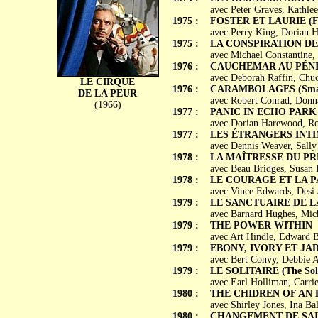
avec Peter Graves, Kathl
1975 :
FOSTER ET LAURIE (Fos
avec Perry King, Dorian H
1975 :
LA CONSPIRATION DE L
avec Michael Constantine,
1976 :
CAUCHEMAR AU PÉNITE
avec Deborah Raffin, Chu
LE CIRQUE
1976 :
CARAMBOLAGES (Smash-
DE LA PEUR
avec Robert Conrad, Donna
(1966)
1977 :
PANIC IN ECHO PARK
avec Dorian Harewood, Ro
1977 :
LES ÉTRANGERS INTIME
avec Dennis Weaver, Sally
1978 :
LA MAÎTRESSE DU PRÉSI
avec Beau Bridges, Susan 
1978 :
LE COURAGE ET LA PASS
avec Vince Edwards, Desi A
1979 :
LE SANCTUAIRE DE LA 
avec Barnard Hughes, Mic
1979 :
THE POWER WITHIN
avec Art Hindle, Edward B
1979 :
EBONY, IVORY ET JADE 
avec Bert Convy, Debbie A
1979 :
LE SOLITAIRE (The Sol
avec Earl Holliman, Carrie
1980 :
THE CHIDREN OF AN 
avec Shirley Jones, Ina B
1980 :
CHANGEMENT DE SAISO