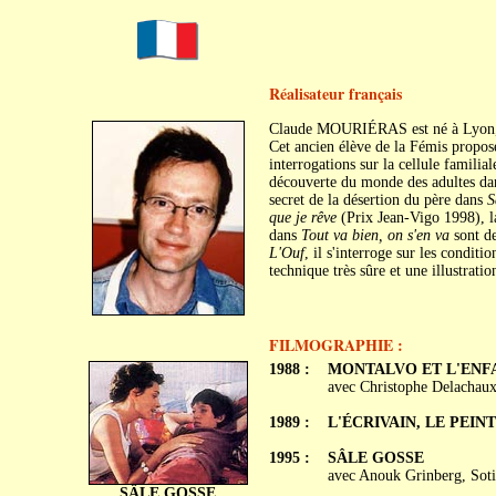
Réalisateur français
Claude MOURIÉRAS est né à Lyon, 
Cet ancien élève de la Fémis propos
interrogations sur la cellule familial
découverte du monde des adultes d
secret de la désertion du père dans
S
que je rêve
(Prix Jean-Vigo 1998), la
dans
Tout va bien, on s'en va
sont d
L'Ouf
, il s'interroge sur les condit
technique très sûre et une illustrati
FILMOGRAPHIE :
1988 :
MONTALVO ET L'ENF
avec Christophe Delachaux,
1989 :
L'ÉCRIVAIN, LE PEI
1995 :
SÂLE GOSSE
avec Anouk Grinberg, Soti
SÂLE GOSSE