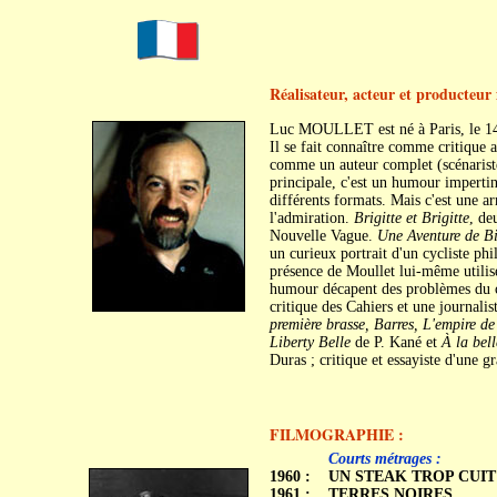
Réalisateur, acteur et producteur 
Luc MOULLET est né à Paris, le 14
Il se fait connaître comme critique a
comme un auteur complet (scénariste,
principale, c'est un humour impertin
différents formats. Mais c'est une ar
l'admiration.
Brigitte et Brigitte
, de
Nouvelle Vague.
Une Aventure de Bi
un curieux portrait d'un cycliste ph
présence de Moullet lui-même utilise 
humour décapent des problèmes du 
critique des Cahiers et une journalis
première brasse, Barres, L'empire d
Liberty Belle
de P. Kané et
À la bell
Duras ; critique et essayiste d'une 
FILMOGRAPHIE :
C
Courts métrages :
1960 :
UN STEAK TROP CUIT
1961 :
TERRES NOIRES