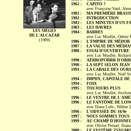
1962 :
CAPITO ?
avec Françoise Vatel, Ales
1981 :
MA PREMIÈRE BRASS
1982 :
INTRODUCTION
1983 :
LES MINUTES D'UN F
1983 :
LES HAVRES
LES SIÈGES
1984 :
BARRES
DE L'ALCAZAR
avec Luc Moullet, Odette 
(1989)
1986 :
L'EMPIRE DE MÉDOR
1987 :
LA VALSE DES MÉDIA
1988 :
ESSAI D'OUVERTURE
avec Luc Moullet, Richard
1990 :
AÉRROPORRR D'ORR
1990 :
LA SEPT SELON JEAN
1991 :
LA CABALE DES OURS
avec Luc Moullet, Noël Si
1994 :
IMPHY, CAPITALE DE
1994 :
FOIX
1995 :
TOUJOURS PLUS
avec Luc Moullet, Jocelyne
1996 :
LE VENTRE DE L'AM
1996 :
LE FANTÔME DE LON
avec Iliana Lolic, Hélène
1996 :
L'ODYSSÉE DU 16/9e
1997 :
NOUS SOMMES TOUS 
1999 :
AU CHAMP D'HONNE
avec Olivier Peissel, Iliana
2000 :
LE SYSTÈME ZSYGM