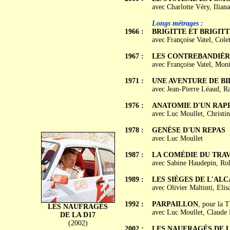
avec Charlotte Véry, Iliana
Longs métrages :
1966 :
BRIGITTE ET BRIGITT
avec Françoise Vatel, Col
1967 :
LES CONTREBANDIÈR
avec Françoise Vatel, Mon
1971 :
UNE AVENTURE DE BI
avec Jean-Pierre Léaud, R
1976 :
ANATOMIE D'UN RAP
avec Luc Moullet, Christi
1978 :
GENÈSE D'UN REPAS
avec Luc Moullet
1987 :
LA COMÉDIE DU TRAV
avec Sabine Haudepin, Rol
1989 :
LES SIÈGES DE L'AL
avec Olivier Maltinti, El
1992 :
PARPAILLON
, pour la 
LES NAUFRAGÉS
avec Luc Moullet, Claude M
DE LA D17
(2002)
2002 :
LES NAUFRAGÉS DE L