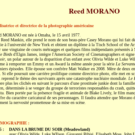
Reed MORANO
lisatrice et directrice de la photographie américaine
d MORANO est née à Omaha, le 15 avril 1977.
Reed Mankin, elle prend le nom de son beau-père Casey Morano qui lui fait déco
ie à l'université de New York et obtient un diplôme à la Tisch School of the Ar
 une vingtaine de courts métraqges et quelques films indépendants présentés à 
le Birds
d'Elgin James, intègre l'American Society of Cinenatographers et signe
oir
, un polar autour de la disparition d'un enfant avec Olivia Wilde et Luke W
me à remporter un Emmy et un Award la même année pour la série
La Servante
iers épisodes. Elle épouse son confrère Matt Walker en 2008. Mère de deux enfa
. Si elle poursuit une carrière prolifique comme directrice photo, elle met en s
 reprend le thème des survivants après une catastrophe nucléaire mondiale.
Le 
re plus les clichés en suivant le parcours d'une prostituée junkie dont la famill
en, déterminée à se venger du groupe de terroristes responsables du crash, quitt
ta. Bien portée par la présence fragile et animale de Blake Lively, le film manq
fre du caractère caricatural de ses personnages. Il faudra attendre que Morano 
ment la nervosité prometteuse de sa mise en scène.
LMOGRAPHIE :
5 :
DANS LA BRUME DU SOIR (Meadowland)
avec Olivia Wilde, Luke WIlson, Giovanni Ribisi, Elisabeth Moss, John