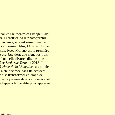
uvrir le théâtre et l'image. Elle
ts. Directrice de la photographie
Sundance, elle est remarquée par
 son premier film,
Dans la Brume
ilson. Reed Morano est la première
 écarlate
dont elle signe les trois
nts, elle divorce dix ans plus
cène
Seuls sur Terre
en 2018. Le
Rythme de la Vengeance
accumule
e a été décimée dans un accident
e à se transformer en clône de
ue de justesse dans son scénario et
échappe à la banalité pour apprécier
 Leguizamo