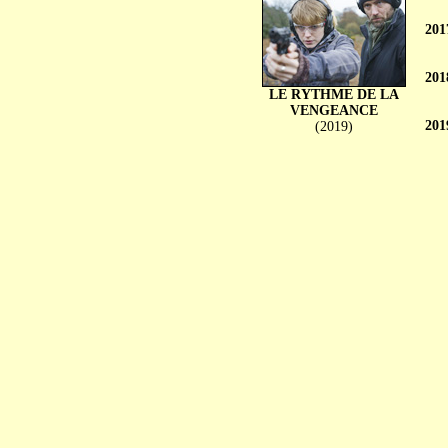
201
201
LE RYTHME DE LA
VENGEANCE
201
(2019)