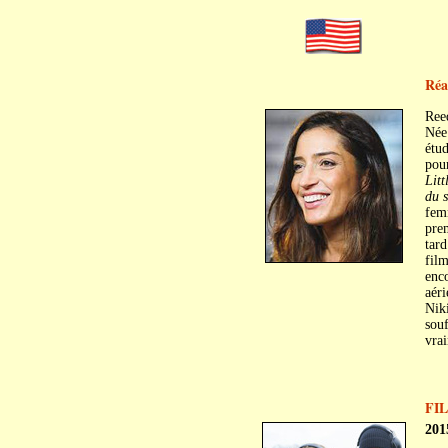
Réa
Ree
Née 
étud
pour
Litt
du s
fem
prem
tard
film
enco
aéri
Niki
souf
vrai
FI
201