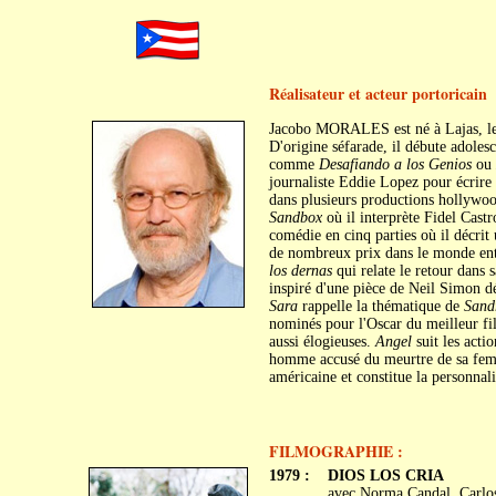
Réalisateur et acteur portoricain
Jacobo MORALES est né à Lajas, l
D'origine séfarade, il débute adolesc
comme
Desafiando a los Genios
ou
journaliste Eddie Lopez pour écrire et
dans plusieurs productions hollywoo
Sandbox
où il interprète Fidel Castr
comédie en cinq parties où il décrit
de nombreux prix dans le monde ent
los dernas
qui relate le retour dans 
inspiré d'une pièce de Neil Simon d
Sara
rappelle la thématique de
Sand
nominés pour l'Oscar du meilleur fi
aussi élogieuses.
Angel
suit les acti
homme accusé du meurtre de sa femme 
américaine et constitue la personnali
FILMOGRAPHIE :
1979 :
DIOS LOS CRIA
avec Norma Candal, Carlos