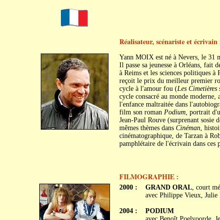
Réalisateur, scénariste et écrivain
Yann MOIX est né à Nevers, le 31 
Il passe sa jeunesse à Orléans, fait
à Reims et les sciences politiques à
reçoit le prix du meilleur premier 
cycle à l'amour fou (
Les Cimetières 
cycle consacré au monde moderne, att
l'enfance maltraitée dans l'autobio
film son roman
Podium
, portrait d
Jean-Paul Rouve (surprenant sosie d
mêmes thèmes dans
Cinéman
, histo
cinématographique, de Tarzan à Robi
pamphlétaire de l'écrivain dans ces
FILMOGRAPHIE :
2000 :
GRAND ORAL
, court mé
avec Philippe Vieux, Julie
2004 :
PODIUM
avec Benoît Poelvoorde, J