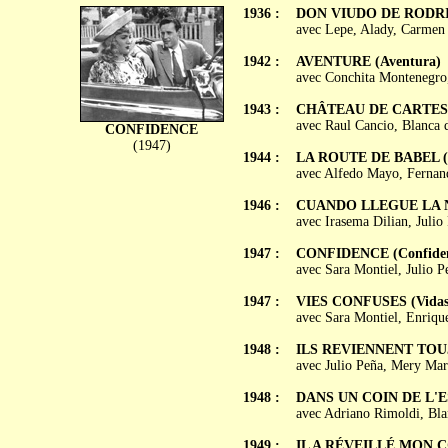
1936 :
DON VIUDO DE RODR
avec Lepe, Alady, Carme
1942 :
AVENTURE (Aventura)
avec Conchita Montenegro, 
1943 :
CHÂTEAU DE CARTES (Ca
avec Raul Cancio, Blanca 
CONFIDENCE
(1947)
1944 :
LA ROUTE DE BABEL (E
avec Alfedo Mayo, Fernan
1946 :
CUANDO LLEGUE LA
avec Irasema Dilian, Juli
1947 :
CONFIDENCE (Confiden
avec Sara Montiel, Julio P
1947 :
VIES CONFUSES (Vidas 
avec Sara Montiel, Enrique
1948 :
ILS REVIENNENT TOUJO
avec Julio Peña, Mery Mar
1948 :
DANS UN COIN DE L'ES
avec Adriano Rimoldi, Bla
1949 :
IL A RÉVEILLÉ MON CŒ