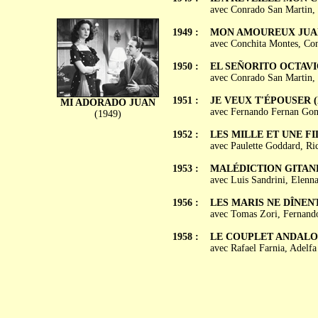
avec Conrado San Martin, 
1949 :
MON AMOUREUX JUAN (
avec Conchita Montes, Con
1950 :
EL SEÑORITO OCTAV
avec Conrado San Martin,
1951 :
JE VEUX T'ÉPOUSER (Me
MI ADORADO JUAN
avec Fernando Fernan Gome
(1949)
1952 :
LES MILLE ET UNE FI
avec Paulette Goddard, Ri
1953 :
MALÉDICTION GITANE (
avec Luis Sandrini, Elenna
1956 :
LES MARIS NE DÎNENT P
avec Tomas Zori, Fernando
1958 :
LE COUPLET ANDALOU (
avec Rafael Farnia, Adelf