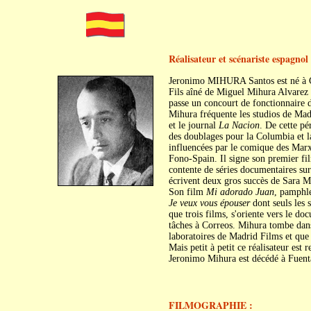
Réalisateur et scénariste espagnol
Jeronimo MIHURA Santos est né à Ca
Fils aîné de Miguel Mihura Alvarez e
passe un concourt de fonctionnaire de
Mihura fréquente les studios de Madr
et le journal
La Nacion
. De cette pé
des doublages pour la Columbia et l
influencées par le comique des Marx
Fono-Spain. Il signe son premier f
contente de séries documentaires s
écrivent deux gros succès de Sara M
Son film
Mi adorado Juan
, pamphle
Je veux vous épouser
dont seuls les s
que trois films, s'oriente vers le do
tâches à Correos. Mihura tombe dans 
laboratoires de Madrid Films et que 
Mais petit à petit ce réalisateur est 
Jeronimo Mihura est décédé à Fuenta
FILMOGRAPHIE :