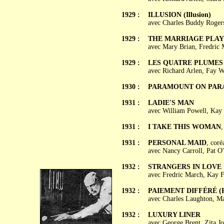
1929 :
ILLUSION (Illusion)
avec Charles Buddy Rogers
1929 :
THE MARRIAGE PLA
avec Mary Brian, Fredric
1929 :
LES QUATRE PLUMES B
avec Richard Arlen, Fay W
1930 :
PARAMOUNT ON PAR
1931 :
LADIE'S MAN
avec William Powell, Kay 
1931 :
I TAKE THIS WOMAN
,
1931 :
PERSONAL MAID
, coré
avec Nancy Carroll, Pat 
1932 :
STRANGERS IN LOVE
avec Fredric March, Kay F
1932 :
PAIEMENT DIFFÉRÉ (Pa
avec Charles Laughton, Ma
1932 :
LUXURY LINER
avec George Brent, Zita J