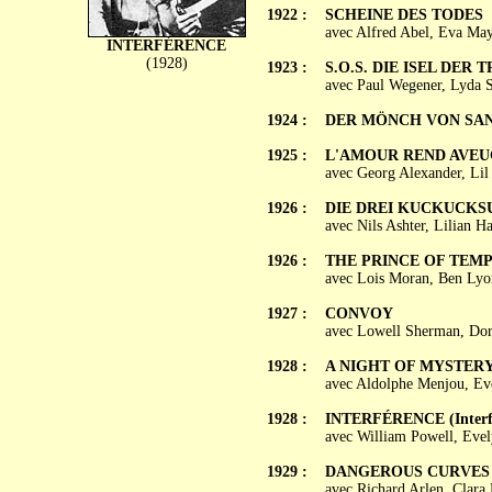
1922 :
SCHEINE DES TODES
avec Alfred Abel, Eva May
INTERFÉRENCE
(1928)
1923 :
S.O.S. DIE ISEL DER 
avec Paul Wegener, Lyda S
1924 :
DER MÖNCH VON SA
1925 :
L'AMOUR REND AVEUGLE
avec Georg Alexander, Lil
1926 :
DIE DREI KUCKUCKS
avec Nils Ashter, Lilian H
1926 :
THE PRINCE OF TEM
avec Lois Moran, Ben Lyon
1927 :
CONVOY
avec Lowell Sherman, Doro
1928 :
A NIGHT OF MYSTER
avec Aldolphe Menjou, Eve
1928 :
INTERFÉRENCE (Interfe
avec William Powell, Evel
1929 :
DANGEROUS CURVES
avec Richard Arlen, Clara