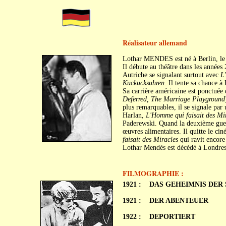
Réalisateur allemand
Lothar MENDES est né à Berlin, le
Il débute au théâtre dans les années
Autriche se signalant surtout avec
L
Kuckucksuhren
. Il tente sa chance 
Sa carrière américaine est ponctuée
Deferred, The Marriage Playground
plus remarquables, il se signale par
Harlan,
L'Homme qui faisait des Mi
Paderewski. Quand la deuxième guerr
œuvres alimentaires. Il quitte le ci
faisait des Miracles
qui ravit encore
Lothar Mendès est décédé à Londres,
FILMOGRAPHIE :
1921 :
DAS GEHEIMNIS DER
1921 :
DER ABENTEUER
1922 :
DEPORTIERT