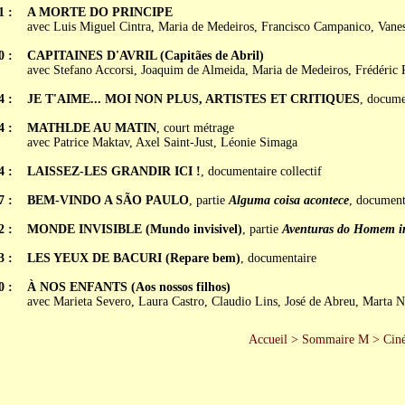
1 :
A MORTE DO PRINCIPE
avec Luis Miguel Cintra, Maria de Medeiros, Francisco Campanico, Vanes
0 :
CAPITAINES D'AVRIL (Capitães de Abril)
avec Stefano Accorsi, Joaquim de Almeida, Maria de Medeiros, Frédéric P
4 :
JE T'AIME... MOI NON PLUS, ARTISTES ET CRITIQUES
, docume
4 :
MATHLDE AU MATIN
, court métrage
avec Patrice Maktav, Axel Saint-Just, Léonie Simaga
4 :
LAISSEZ-LES GRANDIR ICI !
, documentaire collectif
7 :
BEM-VINDO A SÃO PAULO
, partie
Alguma coisa acontece
, document
2 :
MONDE INVISIBLE (Mundo invisivel)
, partie
Aventuras do Homem in
3 :
LES YEUX DE BACURI (Repare bem)
, documentaire
0 :
À NOS ENFANTS (Aos nossos filhos)
avec Marieta Severo, Laura Castro, Claudio Lins, José de Abreu, Marta 
Accueil
>
Sommaire M
>
Ciné