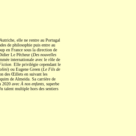
Autriche, elle ne rentre au Portugal
udes de philosophie puis entre au
oup en France sous la direction de
Didier Le Pêcheur (
Des nouvelles
mmée internationale avec le rôle de
Fiction
. Elle privilégie cependant le
olini
) ou Eugene Green (
Le Fils de
n des Œillets en suivant les
oaquim de Almeida. Sa carrière de
en 2020 avec
À nos enfants
, superbe
n talent multiple hors des sentiers