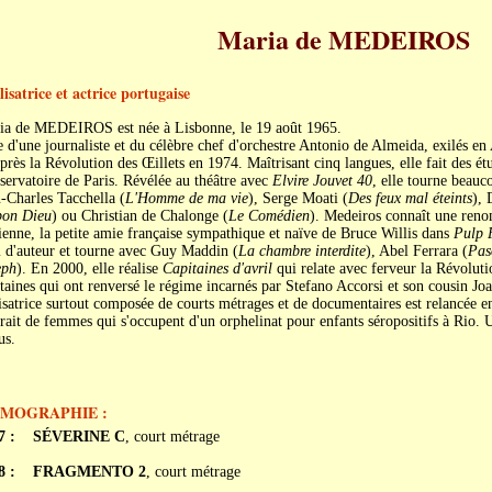
Maria de MEDEIROS
isatrice et actrice portugaise
ia de MEDEIROS est née à Lisbonne, le 19 août 1965.
e d'une journaliste et du célèbre chef d'orchestre Antonio de Almeida, exilés en 
près la Révolution des Œillets en 1974. Maîtrisant cinq langues, elle fait des ét
ervatoire de Paris. Révélée au théâtre avec
Elvire Jouvet 40
, elle tourne beauc
-Charles Tacchella (
L'Homme de ma vie
), Serge Moati (
Des feux mal éteints
), 
bon Dieu
) ou Christian de Chalonge (
Le Comédien
). Medeiros connaît une reno
enne, la petite amie française sympathique et naïve de Bruce Willis dans
Pulp 
 d'auteur et tourne avec Guy Maddin (
La chambre interdite
), Abel Ferrara (
Pas
eph
). En 2000, elle réalise
Capitaines d'avril
qui relate avec ferveur la Révolutio
taines qui ont renversé le régime incarnés par Stefano Accorsi et son cousin J
isatrice surtout composée de courts métrages et de documentaires est relancée 
rait de femmes qui s'occupent d'un orphelinat pour enfants séropositifs à Rio. U
us.
LMOGRAPHIE :
7 :
SÉVERINE C
, court métrage
8 :
FRAGMENTO 2
, court métrage