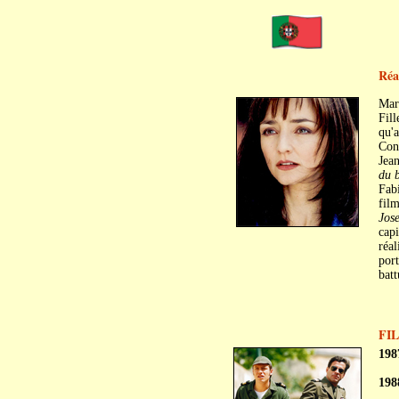
Réal
Mar
Fill
qu'a
Cons
Jean
du 
Fabi
film
Jos
capi
réal
port
batt
FI
198
198