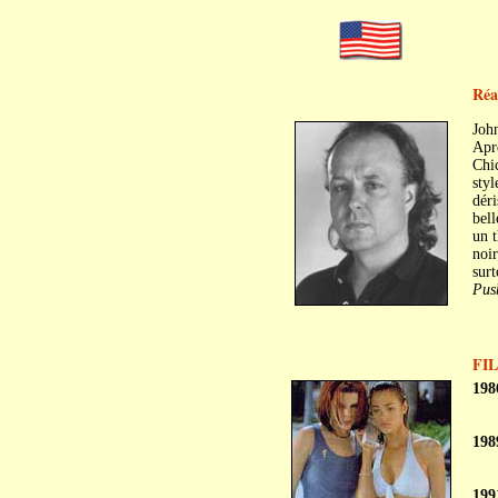
Réa
Joh
Aprè
Chic
styl
déri
bell
un t
noir
surt
Pus
FI
198
198
199