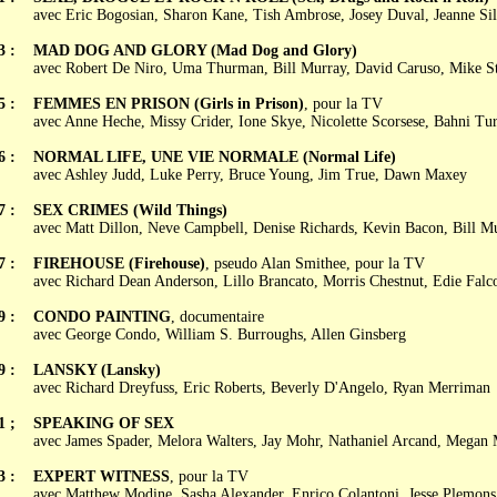
avec Eric Bogosian, Sharon Kane, Tish Ambrose, Josey Duval, Jeanne Sil
3 :
MAD DOG AND GLORY (Mad Dog and Glory)
avec Robert De Niro, Uma Thurman, Bill Murray, David Caruso, Mike St
5 :
FEMMES EN PRISON (Girls in Prison)
, pour la TV
avec Anne Heche, Missy Crider, Ione Skye, Nicolette Scorsese, Bahni Tu
6 :
NORMAL LIFE, UNE VIE NORMALE (Normal Life)
avec Ashley Judd, Luke Perry, Bruce Young, Jim True, Dawn Maxey
7 :
SEX CRIMES (Wild Things)
avec Matt Dillon, Neve Campbell, Denise Richards, Kevin Bacon, Bill M
7 :
FIREHOUSE (Firehouse)
, pseudo Alan Smithee, pour la TV
avec Richard Dean Anderson, Lillo Brancato, Morris Chestnut, Edie Falc
9 :
CONDO PAINTING
, documentaire
avec George Condo, William S. Burroughs, Allen Ginsberg
9 :
LANSKY (Lansky)
avec Richard Dreyfuss, Eric Roberts, Beverly D'Angelo, Ryan Merriman
1 ;
SPEAKING OF SEX
avec James Spader, Melora Walters, Jay Mohr, Nathaniel Arcand, Megan 
3 :
EXPERT WITNESS
, pour la TV
avec Matthew Modine, Sasha Alexander, Enrico Colantoni, Jesse Plemons