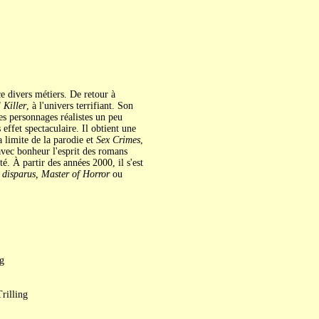
e divers métiers. De retour à
 Killer
, à l'univers terrifiant. Son
es personnages réalistes un peu
 effet spectaculaire. Il obtient une
a limite de la parodie et
Sex Crimes
,
avec bonheur l'esprit des romans
. À partir des années 2000, il s'est
 disparus, Master of Horror
ou
g
rilling