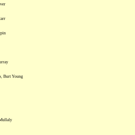
ver
arr
rpin
urray
o, Burt Young
Mullaly