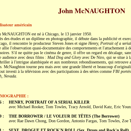
John McNAUGHTON
lisateur américain
n McNAUGHTON est né à Chicago, le 13 janvier 1950.
s des études et un diplôme en photographie, il débute dans la publicité et exerc
ago, il rencontre le producteur Steven Jones et signe
Henry, Portrait of a serial
e allie l'observation quasi-documentaire des comportements et l'attachement à d
soires. S'il ne quitte pas le cinéma de genre, il offre un regard en décalage, sans
e audience avec deux films :
Mad Dog and Glory
avec De Niro, qui se situe à l
hriller à l'intrigue alambiquée et aux nombreux rebondissements, qui retrouve 
s. McNaughton tourne peu mais avec une grande liberté et beaucoup d'originalité
out investi à la télévision avec des participations à des séries comme
FBI portés
h, Nevada
.
LMOGRAPHIE :
6 :
HENRY, PORTRAIT OF A SERIAL KILLER
avec Michael Rooker, Tom Towles, Tracy Arnold, David Katz, Eric Youn
9 :
THE BORROWER / LE VOLEUR DE TÊTES (The Borrower)
avec Rae Dawn Chong, Don Gordon, Antonio Fargas, Tom Towles, Zoe T
1 :
SEXE, DROGUE ET ROCK'N ROLL (Sex, Drugs and Rock'n Roll)