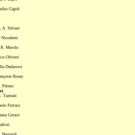
ilio Gigoli
 A. Silvani
. Nicodemi
 R. Murolo
co Olivieri
illa Dudarova
ançoise Rosay
 Pilotto
e)
G. Tumiati
aolo Ferrara
iana Gerace
abrizi
. Bernardi