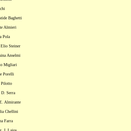
chi
tide Baghetti
te Almieri
a Pola
Elio Steiner
sina Anselmi
o Migliari
e Porelli
Pilotto
 D. Serra
E. Almirante
ia Chellini
na Farra
, J. Lajos