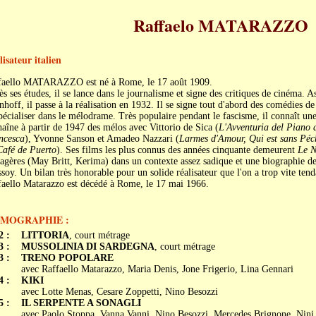
Raffaelo MATARAZZO
isateur italien
faello MATARAZZO est né à Rome, le 17 août 1909.
s ses études, il se lance dans le journalisme et signe des critiques de cinéma. 
nhoff, il passe à la réalisation en 1932. Il se signe tout d'abord des comédies d
pécialiser dans le mélodrame. Très populaire pendant le fascisme, il connaît une
aîne à partir de 1947 des mélos avec Vittorio de Sica (
L'Avventuria del Piano 
ncesca
), Yvonne Sanson et Amadeo Nazzari (
Larmes d'Amour, Qui est sans Pé
Café de Puerto
). Ses films les plus connus des années cinquante demeurent
Le N
agères (May Britt, Kerima) dans un contexte assez sadique et une biographie d
soy. Un bilan très honorable pour un solide réalisateur que l'on a trop vite ten
faello Matarazzo est décédé à Rome, le 17 mai 1966.
LMOGRAPHIE :
2 :
LITTORIA
, court métrage
3 :
MUSSOLINIA DI SARDEGNA
, court métrage
3 :
TRENO POPOLARE
avec Raffaello Matarazzo, Maria Denis, Jone Frigerio, Lina Gennari
4 :
KIKI
avec Lotte Menas, Cesare Zoppetti, Nino Besozzi
5 :
IL SERPENTE A SONAGLI
avec Paolo Stoppa, Vanna Vanni, Nino Besozzi, Mercedes Brignone, Nini 