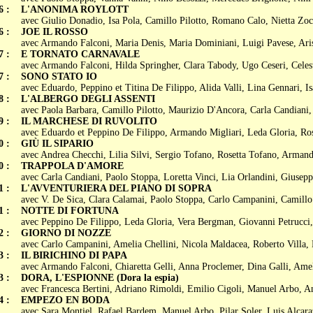
6 :
L'ANONIMA ROYLOTT
avec Giulio Donadio, Isa Pola, Camillo Pilotto, Romano Calo, Nietta Zoc
6 :
JOE IL ROSSO
avec Armando Falconi, Maria Denis, Maria Dominiani, Luigi Pavese, Aris
7 :
E TORNATO CARNAVALE
avec Armando Falconi, Hilda Springher, Clara Tabody, Ugo Ceseri, Celes
7 :
SONO STATO IO
avec Eduardo, Peppino et Titina De Filippo, Alida Valli, Lina Gennari, Is
8 :
L'ALBERGO DEGLI ASSENTI
avec Paola Barbara, Camillo Pilotto, Maurizio D'Ancora, Carla Candiani, 
9 :
IL MARCHESE DI RUVOLITO
avec Eduardo et Peppino De Filippo, Armando Migliari, Leda Gloria, Ro
0 :
GIÙ IL SIPARIO
avec Andrea Checchi, Lilia Silvi, Sergio Tofano, Rosetta Tofano, Armand
0 :
TRAPPOLA D'AMORE
avec Carla Candiani, Paolo Stoppa, Loretta Vinci, Lia Orlandini, Giusepp
1 :
L'AVVENTURIERA DEL PIANO DI SOPRA
avec V. De Sica, Clara Calamai, Paolo Stoppa, Carlo Campanini, Camillo 
1 :
NOTTE DI FORTUNA
avec Peppino De Filippo, Leda Gloria, Vera Bergman, Giovanni Petrucci,
2 :
GIORNO DI NOZZE
avec Carlo Campanini, Amelia Chellini, Nicola Maldacea, Roberto Villa, 
3 :
IL BIRICHINO DI PAPA
avec Armando Falconi, Chiaretta Gelli, Anna Proclemer, Dina Galli, Amel
3 :
DORA, L'ESPIONNE (Dora la espia)
avec Francesca Bertini, Adriano Rimoldi, Emilio Cigoli, Manuel Arbo, A
4 :
EMPEZO EN BODA
avec Sara Montiel, Rafael Bardem, Manuel Arbo, Pilar Soler, Luis Alcaraz