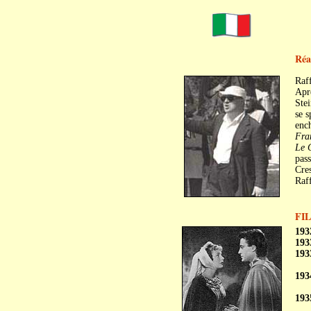
Réal
Raf
Aprè
Stei
se s
ench
Fra
Le 
pass
Cres
Raf
FI
193
193
193
193
193