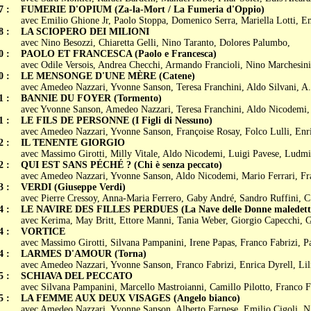
7 :
FUMERIE D'OPIUM (Za-la-Mort / La Fumeria d'Oppio)
avec Emilio Ghione Jr, Paolo Stoppa, Domenico Serra, Mariella Lotti, Em
8 :
LA SCIOPERO DEI MILIONI
avec Nino Besozzi, Chiaretta Gelli, Nino Taranto, Dolores Palumbo,
0 :
PAOLO ET FRANCESCA (Paolo e Francesca)
avec Odile Versois, Andrea Checchi, Armando Francioli, Nino Marchesini,
0 :
LE MENSONGE D'UNE MÈRE (Catene)
avec Amedeo Nazzari, Yvonne Sanson, Teresa Franchini, Aldo Silvani, A
1 :
BANNIE DU FOYER (Tormento)
avec Yvonne Sanson, Amedeo Nazzari, Teresa Franchini, Aldo Nicodemi,
1 :
LE FILS DE PERSONNE (I Figli di Nessuno)
avec Amedeo Nazzari, Yvonne Sanson, Françoise Rosay, Folco Lulli, Enri
2 :
IL TENENTE GIORGIO
avec Massimo Girotti, Milly Vitale, Aldo Nicodemi, Luigi Pavese, Ludm
2 :
QUI EST SANS PÉCHÉ ? (Chi è senza peccato)
avec Amedeo Nazzari, Yvonne Sanson, Aldo Nicodemi, Mario Ferrari, Fr
3 :
VERDI (Giuseppe Verdi)
avec Pierre Cressoy, Anna-Maria Ferrero, Gaby André, Sandro Ruffini, C.
4 :
LE NAVIRE DES FILLES PERDUES (La Nave delle Donne maledett
avec Kerima, May Britt, Ettore Manni, Tania Weber, Giorgio Capecchi, 
4 :
VORTICE
avec Massimo Girotti, Silvana Pampanini, Irene Papas, Franco Fabrizi, P
4 :
LARMES D'AMOUR (Torna)
avec Amedeo Nazzari, Yvonne Sanson, Franco Fabrizi, Enrica Dyrell, Lil
5 :
SCHIAVA DEL PECCATO
avec Silvana Pampanini, Marcello Mastroianni, Camillo Pilotto, Franco F
5 :
LA FEMME AUX DEUX VISAGES (Angelo bianco)
avec Amedeo Nazzari, Yvonne Sanson, Alberto Farnese, Emilio Cigoli, N