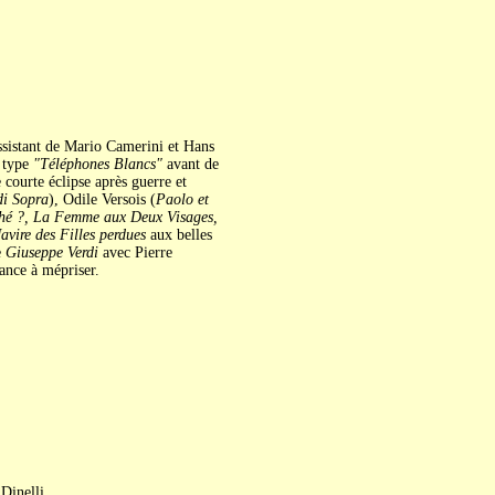
Assistant de Mario Camerini et Hans
e type
"Téléphones Blancs"
avant de
 courte éclipse après guerre et
di Sopra
), Odile Versois (
Paolo et
ché ?, La Femme aux Deux Visages,
avire des Filles perdues
aux belles
e
Giuseppe Verdi
avec Pierre
dance à mépriser.
Dinelli