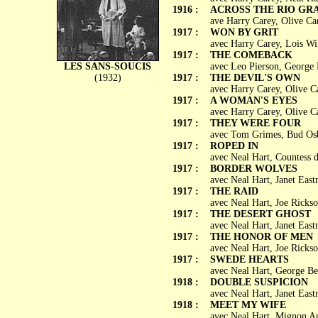
1916 :
ACROSS THE RIO GR
ave Harry Carey, Olive Car
1917 :
WON BY GRIT
avec Harry Carey, Lois Wi
1917 :
THE COMEBACK
LES SANS-SOUCIS
avec Leo Pierson, George 
(1932)
1917 :
THE DEVIL'S OWN
avec Harry Carey, Olive Ca
1917 :
A WOMAN'S EYES
avec Harry Carey, Olive C
1917 :
THEY WERE FOUR
avec Tom Grimes, Bud Osb
1917 :
ROPED IN
avec Neal Hart, Countess
1917 :
BORDER WOLVES
avec Neal Hart, Janet Eas
1917 :
THE RAID
avec Neal Hart, Joe Ricks
1917 :
THE DESERT GHOST
avec Neal Hart, Janet Ea
1917 :
THE HONOR OF MEN
avec Neal Hart, Joe Ricks
1917 :
SWEDE HEARTS
avec Neal Hart, George Be
1918 :
DOUBLE SUSPICION
avec Neal Hart, Janet Eas
1918 :
MEET MY WIFE
avec Neal Hart, Mignon A