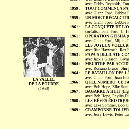
avec Debby Reynolds, Tony
1959 :
TOUT COMMENÇA PAR UN
avec Glenn Ford, Debbie 
1959 :
UN MORT RÉCALCITRA
avec Glenn Ford, Debbie R
1961 :
LA CONQUÊTE DE L'OUE
coréalisation J. Ford, H.
1961 :
OPÉRATION GEISHA (Cr
avec Glenn Ford, Mijiko T
1962 :
LES JOYEUX VOLEURS (
avec Rita Hayworth, Rex H
1963 :
PAPA'S DELICATE CO
avec Jackie Gleason, Glyn
1964 :
MEURTRE PAR ACCIDEN
avec Rossano Brazzi, Shirl
1964 :
LE BATAILLON DES LÂC
avec Glenn Ford, Joan Blo
LA VALLÉE
1966 :
QUEL NUMÉRO, CE FAUX
DE LA POUDRE
avec Bob Hope, Elke Somme
(1958)
1967 :
BAGARRE À HUIT (Eigh
avec Bob Hope, Phyllis Dill
1968 :
LES RÊVES ÉROTIQUES 
avec Elke Sommer, Bob Cr
1969 :
CRAMPONNE-TOI JERRY 
avec Jerry Lewis, Peter L