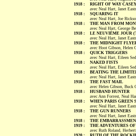
1918 :
RIGHT OF WAY CASE
avec Neal Hart, Janet Eas
1918 :
SQUARING IT
avec Neal Hart, Joe Ricks
1918 :
THE MAN FROM MON
avec Neal Hart, George Be
1918 :
LE NEUVIÈME JOUR (Th
avec Neal Hart, Janet Eas
1918 :
THE MIDNIGHT FLYE
avec Hoot Gibson, Helen 
1918 :
QUICK TRIGGERS
avec Neal Hart, Eileen Se
1918 :
NAKED FISTS
avec Neal Hart, Eileen Se
1918 :
BEATING THE LIMITE
avec Neal Hart, Janet Eas
1918 :
THE FAST MAIL
avec Helen Gibson, Buck 
1918 :
HUSBAND HUNTER
avec Ann Forrest, Neal Ha
1918 :
WHEN PARIS GREEN 
avec Neal Hart, Janet East
1918 :
THE GUN RUNNERS
avec Neal Hart, Janet Eas
1918 :
THE EMBARRASSMENT
1919 :
THE ADVENTURES OF
avec Ruth Roland, Herber
1920 :
RUTH OF THE ROCKI