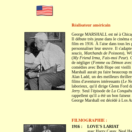
Réalisateur américain
George MARSHALL est né à Chicag
Il débute très jeune dans le cinéma 
film en 1916. À l'aise dans tous les g
personnaliser leur œuvre. Il s'adapt
soucis, Marchands de Poissons
), WC
(
My Friend Irma, Fais-moi Peur
). 
de négliger (
Femme ou Démon
avec
comédies avec Bob Hope ont vieilli 
Marshall aurait pu faire beaucoup 
Alan Ladd, un des meilleurs thrille
films d'aventures intéressants (
Le Ne
laborieux, qu'il dirige Glenn Ford 
Jerry
. Seul l'épisode de
La Conquête
rappellent qu'il a été un bon faiseur.
George Marshall est décédé à Los An
FILMOGRAPHIE :
1916 :
LOVE'S LARIAT
avec Harry Carey, Neal Ha