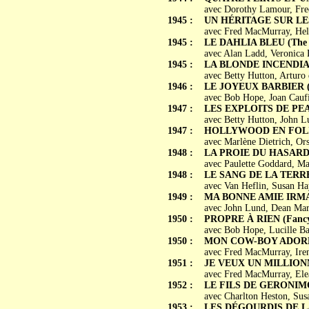
avec Dorothy Lamour, Fre
1945 :
UN HÉRITAGE SUR LES 
avec Fred MacMurray, Hele
1945 :
LE DAHLIA BLEU (The b
avec Alan Ladd, Veronica
1945 :
LA BLONDE INCENDIAIR
avec Betty Hutton, Arturo 
1946 :
LE JOYEUX BARBIER (M
avec Bob Hope, Joan Caufi
1947 :
LES EXPLOITS DE PEARL
avec Betty Hutton, John L
1947 :
HOLLYWOOD EN FOLIE 
avec Marlène Dietrich, Or
1948 :
LA PROIE DU HASARD 
avec Paulette Goddard, Ma
1948 :
LE SANG DE LA TERRE 
avec Van Heflin, Susan Ha
1949 :
MA BONNE AMIE IRMA 
avec John Lund, Dean Mar
1950 :
PROPRE À RIEN (Fancy
avec Bob Hope, Lucille Ba
1950 :
MON COW-BOY ADORÉ (
avec Fred MacMurray, Ire
1951 :
JE VEUX UN MILLIONNAI
avec Fred MacMurray, Ele
1952 :
LE FILS DE GERONIMO 
avec Charlton Heston, Sus
1953 :
LES DÉGOURDIS DE LA 