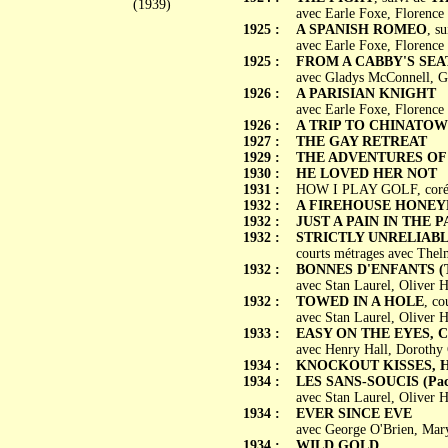
(1939)
avec Earle Foxe, Florence
1925 :
A SPANISH ROMEO
, s
avec Earle Foxe, Florence 
1925 :
FROM A CABBY'S SEA
avec Gladys McConnell, 
1926 :
A PARISIAN KNIGHT
avec Earle Foxe, Florence
1926 :
A TRIP TO CHINATO
1927 :
THE GAY RETREAT
1929 :
THE ADVENTURES OF
1930 :
HE LOVED HER NOT
1931 :
HOW I PLAY GOLF, coréal
1932 :
A FIREHOUSE HONEY
1932 :
JUST A PAIN IN THE 
1932 :
STRICTLY UNRELIABL
courts métrages avec Thel
1932 :
BONNES D'ENFANTS (The
avec Stan Laurel, Oliver H
1932 :
TOWED IN A HOLE
, co
avec Stan Laurel, Oliver 
1933 :
EASY ON THE EYES, 
avec Henry Hall, Dorothy 
1934 :
KNOCKOUT KISSES, H
1934 :
LES SANS-SOUCIS (Pack
avec Stan Laurel, Oliver 
1934 :
EVER SINCE EVE
avec George O'Brien, Mar
1934 :
WILD GOLD