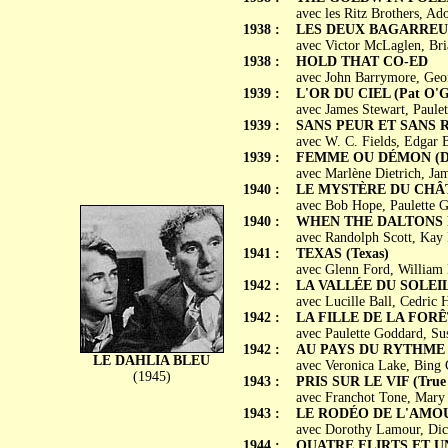
avec les Ritz Brothers, A
1938 :
LES DEUX BAGARREURS 
avec Victor McLaglen, Br
1938 :
HOLD THAT CO-ED
avec John Barrymore, Geor
1939 :
L'OR DU CIEL (Pat O'G
avec James Stewart, Paule
1939 :
SANS PEUR ET SANS RE
avec W. C. Fields, Edgar 
1939 :
FEMME OU DÉMON (Dest
avec Marlène Dietrich, Ja
1940 :
LE MYSTÈRE DU CHÂTE
avec Bob Hope, Paulette G
1940 :
WHEN THE DALTONS
avec Randolph Scott, Kay 
1941 :
TEXAS (Texas)
avec Glenn Ford, William 
1942 :
LA VALLÉE DU SOLEIL (
avec Lucille Ball, Cedric 
1942 :
LA FILLE DE LA FORÊT 
avec Paulette Goddard, S
1942 :
AU PAYS DU RYTHME (S
LE DAHLIA BLEU
avec Veronica Lake, Bing 
(1945)
1943 :
PRIS SUR LE VIF (True 
avec Franchot Tone, Mary 
1943 :
LE RODÉO DE L'AMO
avec Dorothy Lamour, Dic
1944 :
QUATRE FLIRTS ET UN 