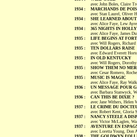
avec John Boles, Claire Tr
1934 :
MARCHANDS DE POISSO
avec Stan Laurel, Oliver H
1934 :
SHE LEARNED ABOUT
avec Alice Faye, Lew Ayre
1934 :
365 NIGHTS IN HOL
avec Alice Faye, James Du
1935 :
LIFE BEGINS AT FOR
avec Will Rogers, Richard
1935 :
TEN DOLLARS RAISE
avec Edward Everett Hort
1935 :
IN OLD KENTUCKY
avec Will Rogers, Dorothy 
1935 :
SHOW THEM NO MER
avec Cesar Romero, Roche
1935 :
MUSIC IS MAGIC
avec Alice Faye, Ray Walk
1936 :
UN MESSAGE POUR GARC
avec Barbara Stanwyck, Wa
1936 :
CAN THIS BE DIXIE ?
avec Jane Withers, Helen 
1937 :
LE CRIME DU DOCTEUR 
avec Robert Kent, Gloria 
1937 :
NANCY STEELE A DISPAR
avec Victor McLaglen, Wal
1937 :
AVENTURE EN ESPAGNE 
avec Loretta Young, Don A
1938 :
THE GOLDWYN FOLL