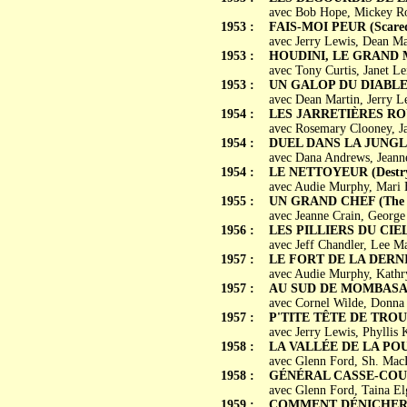
avec Bob Hope, Mickey Ro
1953 :
FAIS-MOI PEUR (Scared 
avec Jerry Lewis, Dean Ma
1953 :
HOUDINI, LE GRAND M
avec Tony Curtis, Janet Le
1953 :
UN GALOP DU DIABLE 
avec Dean Martin, Jerry L
1954 :
LES JARRETIÈRES ROU
avec Rosemary Clooney, Ja
1954 :
DUEL DANS LA JUNGLE (
avec Dana Andrews, Jeanne
1954 :
LE NETTOYEUR (Destr
avec Audie Murphy, Mari 
1955 :
UN GRAND CHEF (The Se
avec Jeanne Crain, George
1956 :
LES PILLIERS DU CIEL (
avec Jeff Chandler, Lee 
1957 :
LE FORT DE LA DERNIÈ
avec Audie Murphy, Kathr
1957 :
AU SUD DE MOMBASA 
avec Cornel Wilde, Donna
1957 :
P'TITE TÊTE DE TROUF
avec Jerry Lewis, Phyllis
1958 :
LA VALLÉE DE LA POU
avec Glenn Ford, Sh. MacL
1958 :
GÉNÉRAL CASSE-COU (I
avec Glenn Ford, Taina El
1959 :
COMMENT DÉNICHER U