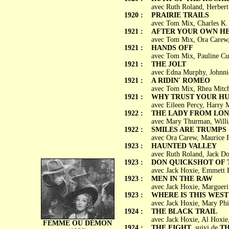
avec Ruth Roland, Herbert
1920 :
PRAIRIE TRAILS
avec Tom Mix, Charles K.
1921 :
AFTER YOUR OWN H
avec Tom Mix, Ora Carew,
1921 :
HANDS OFF
avec Tom Mix, Pauline Cur
1921 :
THE JOLT
avec Edna Murphy, Johnni
1921 :
A RIDIN' ROMEO
avec Tom Mix, Rhea Mitche
1921 :
WHY TRUST YOUR HU
avec Eileen Percy, Harry 
1922 :
THE LADY FROM LO
avec Mary Thurman, Willia
1922 :
SMILES ARE TRUMPS
avec Ora Carew, Maurice F
1923 :
HAUNTED VALLEY
avec Ruth Roland, Jack Dou
1923 :
DON QUICKSHOT OF 
avec Jack Hoxie, Emmett K
1923 :
MEN IN THE RAW
avec Jack Hoxie, Marguerit
1923 :
WHERE IS THIS WEST
avec Jack Hoxie, Mary Phi
1924 :
THE BLACK TRAIL
avec Jack Hoxie, Al Hoxie
FEMME OU DÉMON
1924 :
THE FIGHT
, suivi de
TH