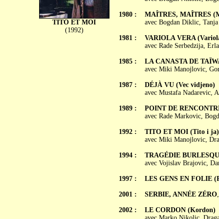
1980 :
MAÎTRES, MAÎTRES (Maj
TITO ET MOI
avec Bogdan Diklic, Tanja
(1992)
1981 :
VARIOLA VERA (Variola
avec Rade Serbedzija, Erl
1985 :
LA CANASTA DE TAÏWAN
avec Miki Manojlovic, Go
1987 :
DÉJÀ VU (Vec vidjeno)
avec Mustafa Nadarevic, A
1989 :
POINT DE RENCONTRE (
avec Rade Markovic, Bogda
1992 :
TITO ET MOI (Tito i ja)
avec Miki Manojlovic, Dra
1994 :
TRAGÉDIE BURLESQUE (
avec Vojislav Brajovic, Da
1997 :
LES GENS EN FOLIE (Po
2001 :
SERBIE, ANNÉE ZÉRO
2002 :
LE CORDON (Kordon)
avec Marko Nikolic, Draga