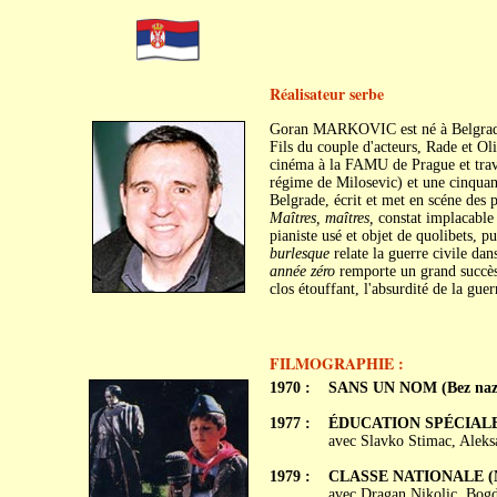
Réalisateur serbe
Goran MARKOVIC est né à Belgrade,
Fils du couple d'acteurs, Rade et Ol
cinéma à la FAMU de Prague et travai
régime de Milosevic) et une cinquant
Belgrade, écrit et met en scéne des p
Maîtres, maîtres,
constat implacable
pianiste usé et objet de quolibets, p
burlesque
relate la guerre civile da
année zéro
remporte un grand succès
clos étouffant, l'absurdité de la guer
FILMOGRAPHIE :
1970 :
SANS UN NOM (Bez naz
1977 :
ÉDUCATION SPÉCIALE (S
avec Slavko Stimac, Aleksa
1979 :
CLASSE NATIONALE (Na
avec Dragan Nikolic, Bogd