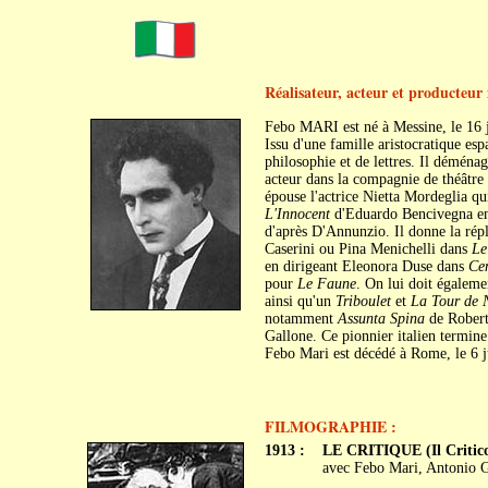
Réalisateur, acteur et producteur 
Febo MARI est né à Messine, le 16 
Issu d'une famille aristocratique e
philosophie et de lettres. Il déména
acteur dans la compagnie de théâtre 
épouse l'actrice Nietta Mordeglia qui
L'Innocent
d'Eduardo Bencivegna en 
d'après D'Annunzio. Il donne la rép
Caserini ou Pina Menichelli dans
Le
en dirigeant Eleonora Duse dans
Ce
pour
Le Faune
. On lui doit égalem
ainsi qu'un
Triboulet
et
La Tour de 
notamment
Assunta Spina
de Robert
Gallone. Ce pionnier italien termine s
Febo Mari est décédé à Rome, le 6 j
FILMOGRAPHIE :
1913 :
LE CRITIQUE (Il Critic
avec Febo Mari, Antonio G