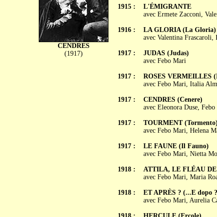
1915 :
L'ÉMIGRANTE
avec Ermete Zacconi, Valen
1916 :
LA GLORIA (La Gloria)
avec Valentina Frascaroli,
CENDRES
1917 :
JUDAS (Judas)
(1917)
avec Febo Mari
1917 :
ROSES VERMEILLES (Ro
avec Febo Mari, Italia Al
1917 :
CENDRES (Cenere)
avec Eleonora Duse, Febo M
1917 :
TOURMENT (Tormento
avec Febo Mari, Helena 
1917 :
LE FAUNE (Il Fauno)
avec Febo Mari, Nietta Mo
1918 :
ATTILA, LE FLÉAU DE DIE
avec Febo Mari, Maria Roa
1918 :
ET APRÈS ? (...E dopo ?
avec Febo Mari, Aurelia Ca
1918 :
HERCULE (Ercole)