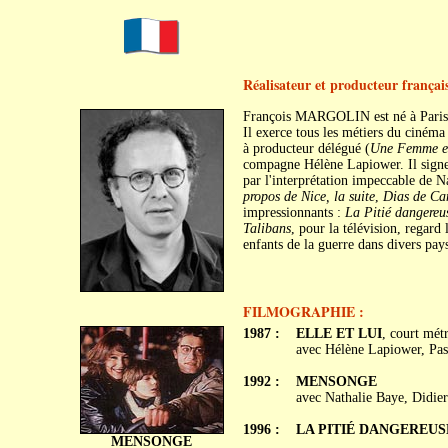
Réalisateur et producteur françai
François MARGOLIN est né à Paris,
Il exerce tous les métiers du cinéma 
à producteur délégué (
Une Femme e
compagne Hélène Lapiower. Il sign
par l'interprétation impeccable de 
propos de Nice, la suite
,
Dias de C
impressionnants :
La Pitié dangereu
Talibans
, pour la télévision, regard
enfants de la guerre dans divers pay
FILMOGRAPHIE :
1987 :
ELLE ET LUI
, court mét
avec Hélène Lapiower, Pas
1992 :
MENSONGE
avec Nathalie Baye, Didie
1996 :
LA PITIÉ DANGEREUS
MENSONGE