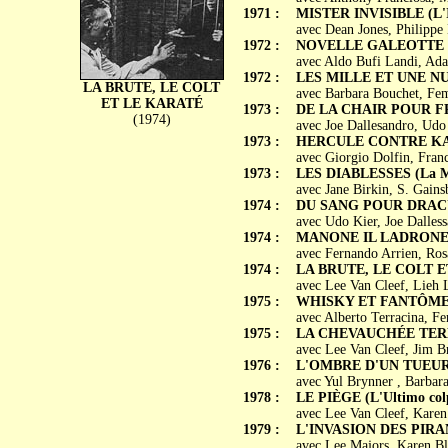
1971 :
MISTER INVISIBLE (L'Inaf
avec Dean Jones, Philippe
1972 :
NOVELLE GALEOTTE
avec Aldo Bufi Landi, Ada
1972 :
LES MILLE ET UNE NUITS
LA BRUTE, LE COLT
avec Barbara Bouchet, Fem
ET LE KARATÉ
1973 :
DE LA CHAIR POUR FRA
(1974)
avec Joe Dallesandro, Udo
1973 :
HERCULE CONTRE KARA
avec Giorgio Dolfin, Franc
1973 :
LES DIABLESSES (La Mort
avec Jane Birkin, S. Gains
1974 :
DU SANG POUR DRACULA
avec Udo Kier, Joe Dalless
1974 :
MANONE IL LADRON
avec Fernando Arrien, Ros
1974 :
LA BRUTE, LE COLT ET 
avec Lee Van Cleef, Lieh 
1975 :
WHISKY ET FANTÔMES (
avec Alberto Terracina, Fe
1975 :
LA CHEVAUCHÉE TERRIBLE
avec Lee Van Cleef, Jim 
1976 :
L'OMBRE D'UN TUEUR (C
avec Yul Brynner , Barbar
1978 :
LE PIÈGE (L'Ultimo col
avec Lee Van Cleef, Karen
1979 :
L'INVASION DES PIRANHA
avec Lee Majors, Karen B