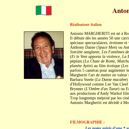
Anto
Réalisateur italien
Antonio MARGHERITI est né à Rom
Il débute dès les années 50 une carri
spéciaux spectaculaires, érotisme e
Anthony Daisie (
Space Men
) ou An
Sorcière sanglante, Les Fantômes de
(
Et le Vent apporta la violence, La 
péplum (
La Chute de Rome, Marchan
planète Aytin
) au film érotique (
Les 
parfois 5 caméras pour augmenter le
Margheriti l'art de mettre en valeur 
Barbara Steele (
La Danse macabre
)
d'Hollywood comme Lee Van Cleef 
Brynner (
L'Ombre d'un Tueur
) ou E
aux productions d'Andy Warhol film
Trop longtemps méprisé par les ciné
Antonio Margheriti est décédé à Mo
FILMOGRAPHIE :
L
Les noms suivis d'une *