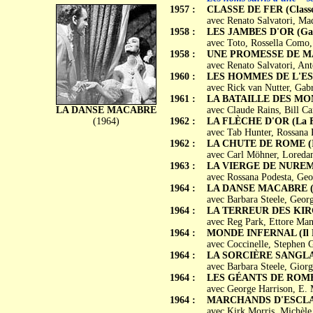
1957 :
CLASSE DE FER (Classe 
avec Renato Salvatori, Mad
1958 :
LES JAMBES D'OR (Gam
avec Toto, Rossella Como,
1958 :
UNE PROMESSE DE MARI
avec Renato Salvatori, Ant
1960 :
LES HOMMES DE L'ESP
avec Rick van Nutter, Gabr
1961 :
LA BATAILLE DES MONDES
LA DANSE MACABRE
avec Claude Rains, Bill C
(1964)
1962 :
LA FLÈCHE D'OR (La Fr
avec Tab Hunter, Rossana 
1962 :
LA CHUTE DE ROME (Il
avec Carl Möhner, Loredan
1963 :
LA VIERGE DE NUREMBE
avec Rossana Podesta, Geor
1964 :
LA DANSE MACABRE (L
avec Barbara Steele, Georg
1964 :
LA TERREUR DES KIRGHIZ
avec Reg Park, Ettore Mann
1964 :
MONDE INFERNAL (Il P
avec Coccinelle, Stephen G
1964 :
LA SORCIÈRE SANGLANTE
avec Barbara Steele, Gior
1964 :
LES GÉANTS DE ROME (
avec George Harrison, E. 
1964 :
MARCHANDS D'ESCLAVES (
avec Kirk Morris, Michèle 