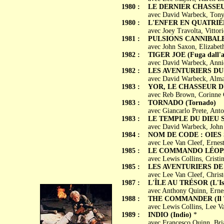
1980 :
LE DERNIER CHASSEUR 
avec David Warbeck, Tony
1980 :
L'ENFER EN QUATRIÈM
avec Joey Travolta, Vitto
1981 :
PULSIONS CANNIBALES 
avec John Saxon, Elizabet
1982 :
TIGER JOE (Fuga dall'ar
avec David Warbeck, Annie
1982 :
LES AVENTURIERS DU CO
avec David Warbeck, Alman
1983 :
YOR, LE CHASSEUR DU 
avec Reb Brown, Corinne C
1983 :
TORNADO (Tornado)
avec Giancarlo Prete, Ant
1983 :
LE TEMPLE DU DIEU SOLE
avec David Warbeck, John 
1984 :
NOM DE CODE : OIES S
avec Lee Van Cleef, Ernes
1985 :
LE COMMANDO LÉOPA
avec Lewis Collins, Crist
1985 :
LES AVENTURIERS DE L'
avec Lee Van Cleef, Chris
1987 :
L'ÎLE AU TRÉSOR (L'Isol
avec Anthony Quinn, Ernes
1988 :
THE COMMANDER (Il Tri
avec Lewis Collins, Lee V
1989 :
INDIO (Indio)
*
avec Francesco Quinn, Bri