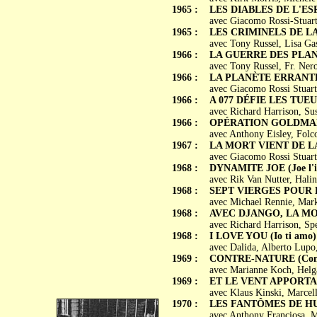
1965 :
LES DIABLES DE L'ESPAC
avec Giacomo Rossi-Stuart
1965 :
LES CRIMINELS DE LA GA
avec Tony Russel, Lisa Ga
1966 :
LA GUERRE DES PLANÈTE
avec Tony Russel, Fr. Nero
1966 :
LA PLANÈTE ERRANTE (I
avec Giacomo Rossi Stuar
1966 :
A 077 DÉFIE LES TUEURS 
avec Richard Harrison, Su
1966 :
OPÉRATION GOLDMAN 
avec Anthony Eisley, Folc
1967 :
LA MORT VIENT DE LA P
avec Giacomo Rossi Stuart,
1968 :
DYNAMITE JOE (Joe l'i
avec Rik Van Nutter, Hali
1968 :
SEPT VIERGES POUR LE
avec Michael Rennie, Mar
1968 :
AVEC DJANGO, LA MORT 
avec Richard Harrison, Sp
1968 :
I LOVE YOU (Io ti amo)
avec Dalida, Alberto Lupo,
1969 :
CONTRE-NATURE (Cont
avec Marianne Koch, Helg
1969 :
ET LE VENT APPORTA L
avec Klaus Kinski, Marcell
1970 :
LES FANTÔMES DE HURLE
avec Anthony Franciosa, Mi