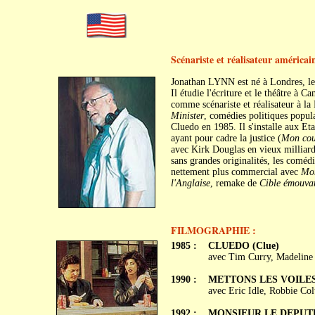
Scénariste et réalisateur américai
Jonathan LYNN est né à Londres, le
Il étudie l'écriture et le théâtre à
comme scénariste et réalisateur à la
Minister
, comédies politiques popul
Cluedo en 1985. Il s'installe aux Et
ayant pour cadre la justice (
Mon cou
avec Kirk Douglas en vieux milliarda
sans grandes originalités, les coméd
nettement plus commercial avec
Mon
l'Anglaise
, remake de
Cible émouva
FILMOGRAPHIE :
1985 :
CLUEDO (Clue)
avec Tim Curry, Madeline
1990 :
METTONS LES VOILES (
avec Eric Idle, Robbie Co
1992 :
MONSIEUR LE DEPUTÉ (