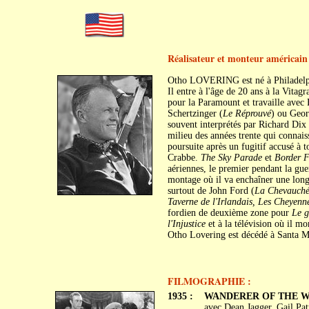
Réalisateur et monteur américain
Otho LOVERING est né à Philadelph
Il entre à l'âge de 20 ans à la Vita
pour la Paramount et travaille avec 
Schertzinger (
Le Réprouvé
) ou Geor
souvent interprétés par Richard Dix 
milieu des années trente qui connais
poursuite après un fugitif accusé à 
Crabbe.
The Sky Parade
et
Border F
aériennes, le premier pendant la gue
montage où il va enchaîner une longu
surtout de John Ford (
La Chevauchée
Taverne de l'Irlandais, Les Cheyenn
fordien de deuxième zone pour
Le g
l'Injustice
et à la télévision où il m
Otho Lovering est décédé à Santa M
FILMOGRAPHIE :
1935 :
WANDERER OF THE 
avec Dean Jagger, Gail Pa