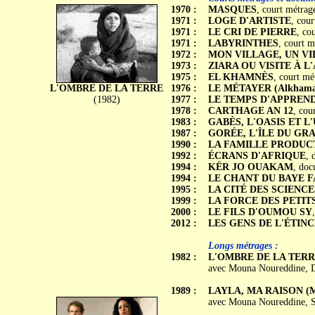
1970 :
MASQUES
, court métrag
1971 :
LOGE D'ARTISTE
, cour
1971 :
LE CRI DE PIERRE
, co
1971 :
LABYRINTHES
, court m
1972 :
MON VILLAGE, UN VI
1973 :
ZIARA OU VISITE À L
1975 :
EL KHAMNÈS
, court mé
L'OMBRE DE LA TERRE
1976 :
LE MÉTAYER (Alkhama
(1982)
1977 :
LE TEMPS D'APPREN
1978 :
CARTHAGE AN 12
, cou
1983 :
GABÈS, L'OASIS ET L
1987 :
GORÉE, L'ÎLE DU GR
1990 :
LA FAMILLE PRODUC
1992 :
ÉCRANS D'AFRIQUE
, 
1994 :
KËR JO OUAKAM
, doc
1994 :
LE CHANT DU BAYE F
1995 :
LA CITÉ DES SCIENCE
1999 :
LA FORCE DES PETIT
2000 :
LE FILS D'OUMOU SY
2012 :
LES GENS DE L'ÉTINCE
Longs métrages :
1982 :
L'OMBRE DE LA TERRE (
avec Mouna Noureddine, D
1989 :
LAYLA, MA RAISON (Ma
avec Mouna Noureddine, Sa