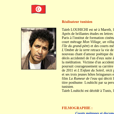
Réalisateur tunisien
Taïeb LOUHICHI est né à Mareth, l
Après de brillantes études en lettres 
Paris à l'institut de formation ciné
court métrage
Mon Village, un villa
l'île du grand-père
) et des courts mé
L'Ombre de la terre
retrace la vie d
nouveau chant d'amour poétique du 
décès accidentel de l'un d'eux suite
la méditation. Victime d'un accident
poursuit courageusement sa carrièr
de 2011 et
L'Enfant du Soleil
, récit
et ses trois jeunes hôtes bringueurs 
film
La Rumeur de l'eau
qui décrit 
titre posthume. Louhichi par sa pers
tunisien.
Taïeb Louhichi est décédé à Tunis, l
FILMOGRAPHIE :
C
C
Courts métrages et docume