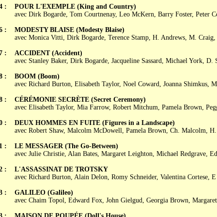
4 :
POUR L'EXEMPLE (King and Country)
avec Dirk Bogarde, Tom Courtnenay, Leo McKern, Barry Foster, Peter C
6 :
MODESTY BLAISE (Modesty Blaise)
avec Monica Vitti, Dirk Bogarde, Terence Stamp, H. Andrews, M. Craig
7 :
ACCIDENT (Accident)
avec Stanley Baker, Dirk Bogarde, Jacqueline Sassard, Michael York, D. 
8 :
BOOM (Boom)
avec Richard Burton, Elisabeth Taylor, Noel Coward, Joanna Shimkus, 
8 :
CÉRÉMONIE SECRÈTE (Secret Ceremony)
avec Elisabeth Taylor, Mia Farrow, Robert Mitchum, Pamela Brown, Peg
0 :
DEUX HOMMES EN FUITE (Figures in a Landscape)
avec Robert Shaw, Malcolm McDowell, Pamela Brown, Ch. Malcolm, H.
1 :
LE MESSAGER (The Go-Between)
avec Julie Christie, Alan Bates, Margaret Leighton, Michael Redgrave, 
2 :
L'ASSASSINAT DE TROTSKY
avec Richard Burton, Alain Delon, Romy Schneider, Valentina Cortese, 
3 :
GALILEO (Galileo)
avec Chaim Topol, Edward Fox, John Gielgud, Georgia Brown, Margaret
3 :
MAISON DE POUPÉE (Doll's House)