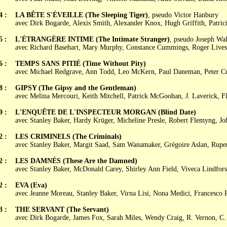
4 :
LA BÊTE S'ÉVEILLE (The Sleeping Tiger)
, pseudo Victor Hanbury
avec Dirk Bogarde, Alexis Smith, Alexander Knox, Hugh Griffith, Patri
5 :
L'ÉTRANGÈRE INTIME (The Intimate Stranger)
, pseudo Joseph Wa
avec Richard Basehart, Mary Murphy, Constance Cummings, Roger Live
6 :
TEMPS SANS PITIÉ (Time Without Pity)
avec Michael Redgrave, Ann Todd, Leo McKern, Paul Daneman, Peter C
8 :
GIPSY (The Gipsy and the Gentleman)
avec Melina Mercouri, Keith Mitchell, Patrick McGoohan, J. Laverick, F
9 :
L'ENQUÊTE DE L'INSPECTEUR MORGAN (Blind Date)
avec Stanley Baker, Hardy Krüger, Micheline Presle, Robert Flemyng, Jo
2 :
LES CRIMINELS (The Criminals)
avec Stanley Baker, Margit Saad, Sam Wanamaker, Grégoire Aslan, Ruper
2 :
LES DAMNÉS (These Are the Damned)
avec Stanley Baker, McDonald Carey, Shirley Ann Field, Viveca Lindfors
2 :
EVA (Eva)
avec Jeanne Moreau, Stanley Baker, Virna Lisi, Nona Medici, Francesco 
3 :
THE SERVANT (The Servant)
avec Dirk Bogarde, James Fox, Sarah Miles, Wendy Craig, R. Vernon, C.