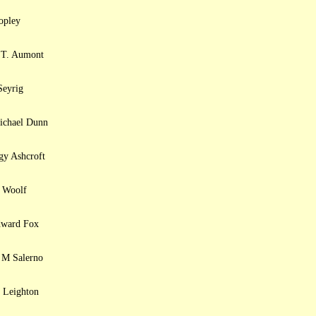
opley
, T. Aumont
Seyrig
Michael Dunn
gy Ashcroft
 Woolf
Edward Fox
E M Salerno
 Leighton