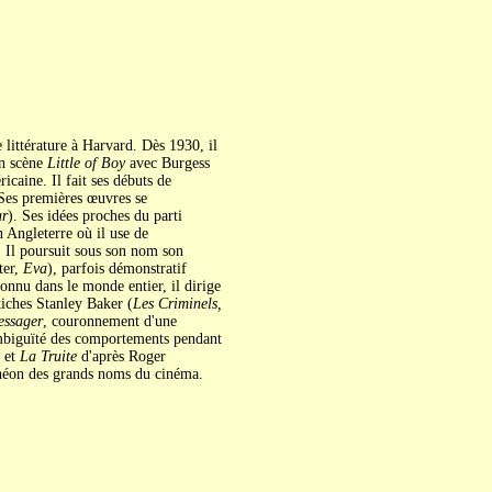
 littérature à Harvard. Dès 1930, il
en scène
Little of Boy
avec Burgess
icaine. Il fait ses débuts de
 Ses premières œuvres se
ur
). Ses idées proches du parti
n Angleterre où il use de
. Il poursuit sous son nom son
ter,
Eva
), parfois démonstratif
connu dans le monde entier, il dirige
étiches Stanley Baker (
Les Criminels,
ssager
, couronnement d'une
ambiguïté des comportements pendant
 et
La Truite
d'après Roger
théon des grands noms du cinéma.