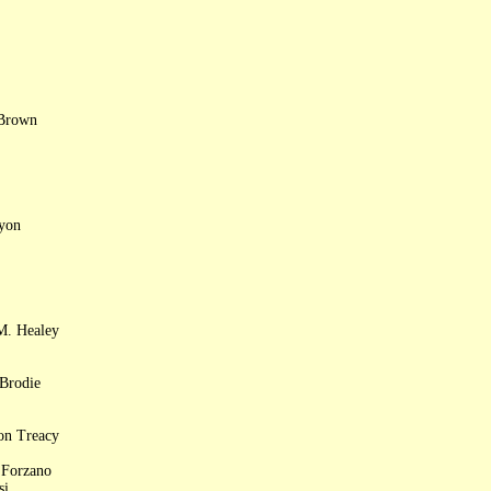
 Brown
Lyon
 M. Healey
 Brodie
on Treacy
 Forzano
si