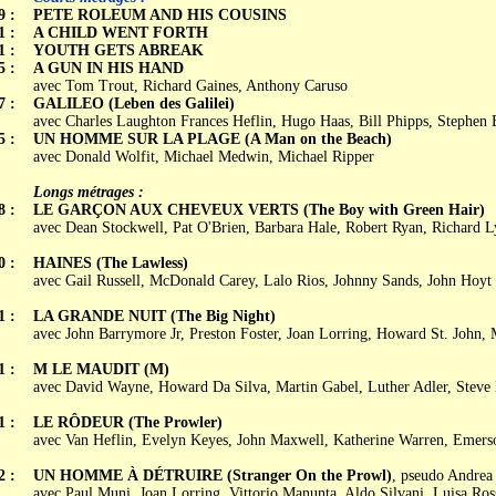
9 :
PETE ROLEUM AND HIS COUSINS
1 :
A CHILD WENT FORTH
1 :
YOUTH GETS ABREAK
5 :
A GUN IN HIS HAND
avec Tom Trout, Richard Gaines, Anthony Caruso
7 :
GALILEO (Leben des Galilei)
avec Charles Laughton Frances Heflin, Hugo Haas, Bill Phipps, Stephen
5 :
UN HOMME SUR LA PLAGE (A Man on the Beach)
avec Donald Wolfit, Michael Medwin, Michael Ripper
Longs métrages :
8 :
LE GARÇON AUX CHEVEUX VERTS (The Boy with Green Hair)
avec Dean Stockwell, Pat O'Brien, Barbara Hale, Robert Ryan, Richard 
0 :
HAINES (The Lawless)
avec Gail Russell, McDonald Carey, Lalo Rios, Johnny Sands, John Hoyt
1 :
LA GRANDE NUIT (The Big Night)
avec John Barrymore Jr, Preston Foster, Joan Lorring, Howard St. John,
1 :
M LE MAUDIT (M)
avec David Wayne, Howard Da Silva, Martin Gabel, Luther Adler, Steve
1 :
LE RÔDEUR (The Prowler)
avec Van Heflin, Evelyn Keyes, John Maxwell, Katherine Warren, Emers
2 :
UN HOMME À DÉTRUIRE (Stranger On the Prowl)
, pseudo Andrea
avec Paul Muni, Joan Lorring, Vittorio Manunta, Aldo Silvani, Luisa Ros