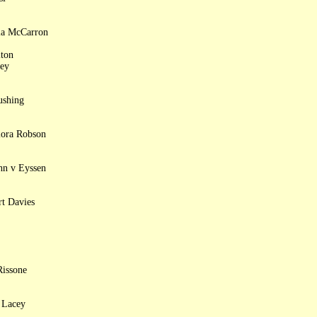
cia McCarron
lton
sey
ushing
lora Robson
hn v Eyssen
t Davies
Rissone
 Lacey