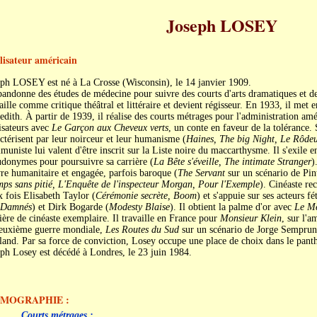
Joseph LOSEY
lisateur américain
eph LOSEY est né à La Crosse (Wisconsin), le 14 janvier 1909.
bandonne des études de médecine pour suivre des courts d'arts dramatiques et de
aille comme critique théâtral et littéraire et devient régisseur. En 1933, il met 
dith. À partir de 1939, il réalise des courts métrages pour l'administration amér
isateurs avec
Le Garçon aux Cheveux verts
, un conte en faveur de la tolérance.
ctérisent par leur noirceur et leur humanisme (
Haines, The big Night, Le Rôde
uniste lui valent d'être inscrit sur la Liste noire du maccarthysme. Il s'exile e
donymes pour poursuivre sa carrière (
La Bête s'éveille, The intimate Stranger
)
e humanitaire et engagée, parfois baroque (
The Servant
sur un scénario de Pin
ps sans pitié, L'Enquête de l'inspecteur Morgan, Pour l'Exemple
). Cinéaste re
 fois Elisabeth Taylor (
Cérémonie secrète, Boom
) et s'appuie sur ses acteurs f
 Damnés
) et Dirk Bogarde (
Modesty Blaise
). Il obtient la palme d'or avec
Le Me
ière de cinéaste exemplaire. Il travaille en France pour
Monsieur Klein
, sur l'
deuxième guerre mondiale,
Les Routes du Sud
sur un scénario de Jorge Semprun
land. Par sa force de conviction, Losey occupe une place de choix dans le pan
ph Losey est décédé à Londres, le 23 juin 1984.
LMOGRAPHIE :
Courts métrages :