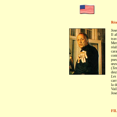
Réa
Jos
Il a
trav
Mere
réal
cara
comm
pseu
œuvr
(
Tem
deux
Les
carr
la 
Vail
Jose
FI
C