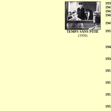
193
194
194
194
194
195
TEMPS SANS PITIÉ
(1956)
194
195
195
195
195
195