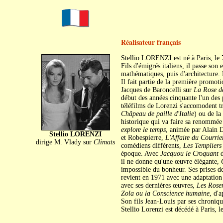
Réalisateur français
Stellio LORENZI est né à Paris, le 
Fils d'émigrés italiens, il passe son
mathématiques, puis d'architecture. P
Il fait partie de la première promot
Jacques de Baroncelli sur
La Rose d
début des années cinquante l'un des 
téléfilms de Lorenzi s'accomodent tr
Châpeau de paille d'Italie
) ou de la 
historique qui va faire sa renommée
explore le temps
, animée par Alain D
Stellio LORENZI
et Robespierre,
L'Affaire du Courrie
dirige M. Vlady sur
Climats
comédiens différents,
Les Templiers
époque. Avec
Jacquou le Croquant
d
il ne donne qu'une œuvre élégante,
impossible du bonheur. Ses prises de
revient en 1971 avec une adaptatio
avec ses dernières œuvres,
Les Rosen
Zola ou la Conscience humaine
, d'
Son fils Jean-Louis par ses chroniq
Stellio Lorenzi est décédé à Paris, 