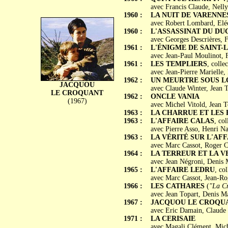
avec Francis Claude, Nelly
1960 :
LA NUIT DE VARENNE
avec Robert Lombard, Eléo
1960 :
L'ASSASSINAT DU DU
avec Georges Descrières, 
1961 :
L'ÉNIGME DE SAINT-
avec Jean-Paul Moulinot, 
1961 :
LES TEMPLIERS
, colle
avec Jean-Pierre Marielle,
1962 :
UN MEURTRE SOUS LO
JACQUOU
avec Claude Winter, Jean 
LE CROQUANT
1962 :
ONCLE VANIA
(1967)
avec Michel Vitold, Jean 
1963 :
LA CHARRUE ET LES 
1963 :
L'AFFAIRE CALAS
, co
avec Pierre Asso, Henri Na
1963 :
LA VÉRITÉ SUR L'AF
avec Marc Cassot, Roger C
1964 :
LA TERREUR ET LA 
avec Jean Négroni, Denis M
1965 :
L'AFFAIRE LEDRU
, co
avec Marc Cassot, Jean-Ro
1966 :
LES CATHARES
(
"La Cr
avec Jean Topart, Denis Ma
1967 :
JACQUOU LE CROQU
avec Eric Damain, Claude 
1971 :
LA CERISAIE
avec Magali Clément, Mich