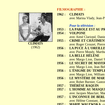
FILMOGRAPHIE :
1962 :
CLIMATS
avec Marina Vlady, Jean-P
Pour la télévision :
1953 :
LA PAROLE EST AU 
1954 :
VOLPONE
avec Aimé Clariond, Danie
1955 :
CRIME ET CHÂTIMEN
CLIMATS
avec Roger Crouzet, Pierr
(1962)
1956 :
LA PUCE À L'OREILL
avec Pierre Mondy, Marth
1956 :
LA BELLE HÉLÈNE
avec Margo Lion, Daniel S
1956 :
LE SECRET DE MAYE
avec Margo Lion, Jean Bell
1956 :
L'ÉNIGME DU TEMPL
avec Margo Lion, William 
1956 :
LE MYSTÈRE DE MAR
avec Robet Burnier, Gaston
1957 :
THÉRÈSE RAQUIN
1957 :
L'HOMME AU MASQUE
avec Jacques Mauclair, Ma
1957 :
L'INCONNUE DE BERL
avec Hélène Constant, Jea
1957 :
MARIE WALEWSKA
, c