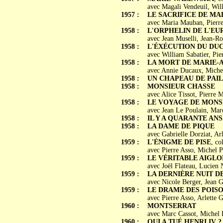
avec Magali Vendeuil, Will
1957 :
LE SACRIFICE DE MA
avec Maria Mauban, Pierre 
1958 :
L'ORPHELIN DE L'EU
avec Jean Muselli, Jean-R
1958 :
L'ÉXÉCUTION DU DUC
avec William Sabatier, Pie
1958 :
LA MORT DE MARIE-
avec Annie Ducaux, Michel
1958 :
UN CHAPEAU DE PAIL
1958 :
MONSIEUR CHASSE
avec Alice Tissot, Pierre
1958 :
LE VOYAGE DE MONS
avec Jean Le Poulain, Mar
1958 :
IL Y A QUARANTE ANS.
1958 :
LA DAME DE PIQUE
avec Gabrielle Dorziat, Ar
1959 :
L'ÉNIGME DE PISE
, co
avec Pierre Asso, Michel P
1959 :
LE VÉRITABLE AIGLO
avec Joël Flateau, Lucien 
1959 :
LA DERNIÈRE NUIT 
avec Nicole Berger, Jean G
1959 :
LE DRAME DES POIS
avec Pierre Asso, Arlette 
1960 :
MONTSERRAT
avec Marc Cassot, Michel 
1960 :
QUI A TUÉ HENRI IV ?