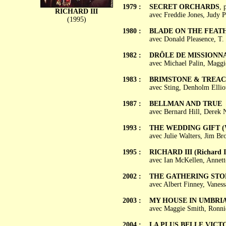
1979 :
SECRET ORCHARDS
, 
RICHARD III
avec Freddie Jones, Judy P
(1995)
1980 :
BLADE ON THE FEAT
avec Donald Pleasence, T.
1982 :
DRÔLE DE MISSIONNAIR
avec Michael Palin, Maggi
1983 :
BRIMSTONE & TREAC
avec Sting, Denholm Ellio
1987 :
BELLMAN AND TRUE
avec Bernard Hill, Derek
1993 :
THE WEDDING GIFT (Wi
avec Julie Walters, Jim B
1995 :
RICHARD III (Richard I
avec Ian McKellen, Annett
2002 :
THE GATHERING ST
avec Albert Finney, Vanes
2003 :
MY HOUSE IN UMBRI
avec Maggie Smith, Ronnie
2004 :
LA PLUS BELLE VICTO