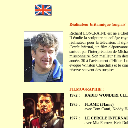
Réalisateur britannique (anglais)
Richard LONCRAINE est né à Chelte
Il étudie la sculpture au collège ro
réalisateur pour la télévision, il s
Cercle infernal
, un film d'épouvante 
surtout par l'interprétation de Mich
missionnaire. Son meilleur film d
années 30 à l'avènement d'Hitler. Lo
évoque Winston Churchill) et le cin
réserve souvent des surpises.
FILMOGRAPHIE :
1972 :
RADIO WONDERFULL
1975 :
FLAME (Flame)
avec Tom Conti, Noddy Ho
1977 :
LE CERCLE INFERNAL (
avec Mia Farrow, Keir Dul