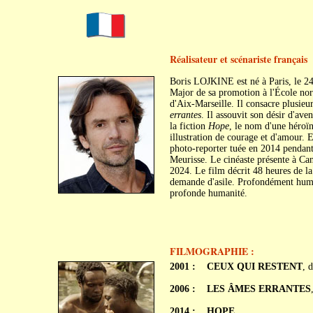
Réalisateur et scénariste français
Boris LOJKINE est né à Paris, le 24 
Major de sa promotion à l'École norm
d'Aix-Marseille. Il consacre plusie
errantes
. Il assouvit son désir d'ave
la fiction
Hope
, le nom d'une héroï
illustration de courage et d'amour.
photo-reporter tuée en 2014 pendant 
Meurisse. Le cinéaste présente à Can
2024. Le film décrit 48 heures de la
demande d'asile. Profondément humai
profonde humanité.
FILMOGRAPHIE :
2001 :
CEUX QUI RESTENT
, 
2006 :
LES ÂMES ERRANTES
2014 :
HOPE