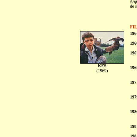
Ang
de 
FI
196
196
196
KES
196
(1969)
197
197
198
198
198