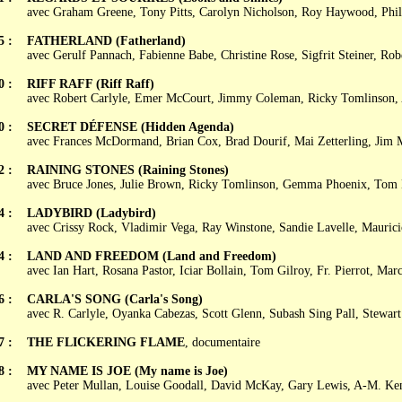
avec Graham Greene, Tony Pitts, Carolyn Nicholson, Roy Haywood, Phi
5 :
FATHERLAND (Fatherland)
avec Gerulf Pannach, Fabienne Babe, Christine Rose, Sigfrit Steiner, Robe
0 :
RIFF RAFF (Riff Raff)
avec Robert Carlyle, Emer McCourt, Jimmy Coleman, Ricky Tomlinson,
0 :
SECRET DÉFENSE (Hidden Agenda)
avec Frances McDormand, Brian Cox, Brad Dourif, Mai Zetterling, Jim M
2 :
RAINING STONES (Raining Stones)
avec Bruce Jones, Julie Brown, Ricky Tomlinson, Gemma Phoenix, Tom
4 :
LADYBIRD (Ladybird)
avec Crissy Rock, Vladimir Vega, Ray Winstone, Sandie Lavelle, Mauric
4 :
LAND AND FREEDOM (Land and Freedom)
avec Ian Hart, Rosana Pastor, Iciar Bollain, Tom Gilroy, Fr. Pierrot, Mar
6 :
CARLA'S SONG (Carla's Song)
avec R. Carlyle, Oyanka Cabezas, Scott Glenn, Subash Sing Pall, Stewart
7 :
THE FLICKERING FLAME
, documentaire
8 :
MY NAME IS JOE (My name is Joe)
avec Peter Mullan, Louise Goodall, David McKay, Gary Lewis, A-M. Ke