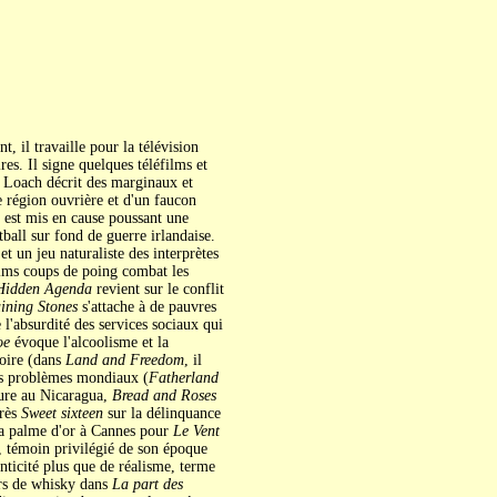
, il travaille pour la télévision
es. Il signe quelques téléfilms et
, Loach décrit des marginaux et
 région ouvrière et d'un faucon
i est mis en cause poussant une
tball sur fond de guerre irlandaise.
 un jeu naturaliste des interprètes
ilms coups de poing combat les
Hidden Agenda
revient sur le conflit
ining Stones
s'attache à de pauvres
l'absurdité des services sociaux qui
oe
évoque l'alcoolisme et la
toire (dans
Land and Freedom
, il
les problèmes mondiaux (
Fatherland
ture au Nicaragua,
Bread and Roses
près
Sweet sixteen
sur la délinquance
 la palme d'or à Cannes pour
Le Vent
h, témoin privilégié de son époque
nticité plus que de réalisme, terme
urs de whisky dans
La part des