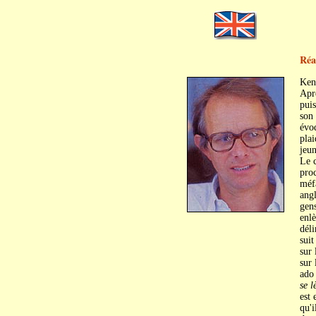
Réa
Ken
Aprè
puis
son
évo
plai
jeun
Le c
proc
méfa
angl
gens
enl
déli
suit
sur 
sur 
ado
se l
est 
qu'i