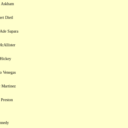
l Askham
rt Dietl
 Ade Sapara
cAllister
 Hickey
io Venegas
c Martinez
 Preston
nnedy