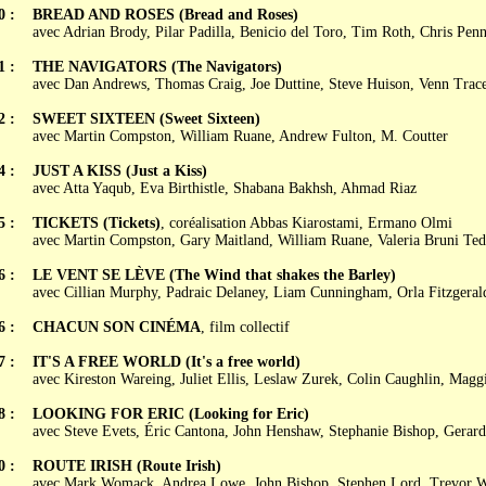
0 :
BREAD AND ROSES (Bread and Roses)
avec Adrian Brody, Pilar Padilla, Benicio del Toro, Tim Roth, Chris Pen
1 :
THE NAVIGATORS (The Navigators)
avec Dan Andrews, Thomas Craig, Joe Duttine, Steve Huison, Venn Trac
2 :
SWEET SIXTEEN (Sweet Sixteen)
avec Martin Compston, William Ruane, Andrew Fulton, M. Coutter
4 :
JUST A KISS (Just a Kiss)
avec Atta Yaqub, Eva Birthistle, Shabana Bakhsh, Ahmad Riaz
5 :
TICKETS (Tickets)
, coréalisation Abbas Kiarostami, Ermano Olmi
avec Martin Compston, Gary Maitland, William Ruane, Valeria Bruni Ted
6 :
LE VENT SE LÈVE (The Wind that shakes the Barley)
avec Cillian Murphy, Padraic Delaney, Liam Cunningham, Orla Fitzgeral
6 :
CHACUN SON CINÉMA
, film collectif
7 :
IT'S A FREE WORLD (It's a free world)
avec Kireston Wareing, Juliet Ellis, Leslaw Zurek, Colin Caughlin, Magg
8 :
LOOKING FOR ERIC (Looking for Eric)
avec Steve Evets, Éric Cantona, John Henshaw, Stephanie Bishop, Gerar
0 :
ROUTE IRISH (Route Irish)
avec Mark Womack, Andrea Lowe, John Bishop, Stephen Lord, Trevor W