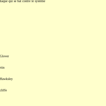
iaque qui se bat contre le système
 Glover
rtin
 Hawksley
liffe