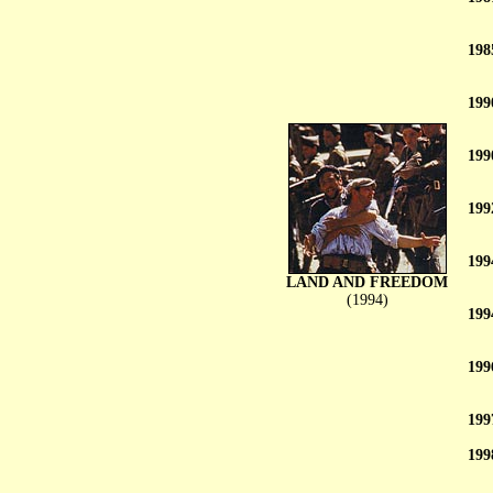
198
199
199
199
199
LAND AND FREEDOM
(1994)
199
199
199
199