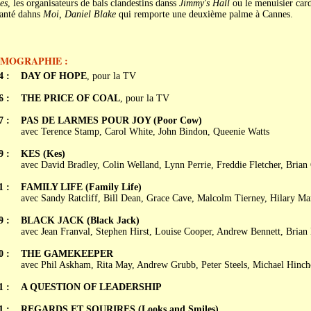
es
, les organisateurs de bals clandestins danss
Jimmy's Hall
ou le menuisier card
santé dahns
Moi, Daniel Blake
qui remporte une deuxième palme à Cannes.
LMOGRAPHIE :
4 :
DAY OF HOPE
, pour la TV
6 :
THE PRICE OF COAL
, pour la TV
7 :
PAS DE LARMES POUR JOY (Poor Cow)
avec Terence Stamp, Carol White, John Bindon, Queenie Watts
9 :
KES (Kes)
avec David Bradley, Colin Welland, Lynn Perrie, Freddie Fletcher, Brian
1 :
FAMILY LIFE (Family Life)
avec Sandy Ratcliff, Bill Dean, Grace Cave, Malcolm Tierney, Hilary Ma
9 :
BLACK JACK (Black Jack)
avec Jean Franval, Stephen Hirst, Louise Cooper, Andrew Bennett, Brian
0 :
THE GAMEKEEPER
avec Phil Askham, Rita May, Andrew Grubb, Peter Steels, Michael Hinchc
1 :
A QUESTION OF LEADERSHIP
1 :
REGARDS ET SOURIRES (Looks and Smiles)