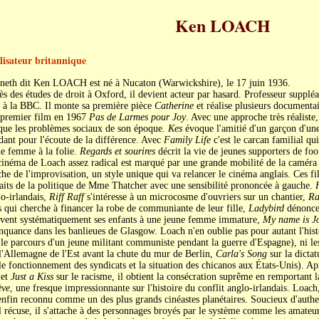
Ken LOACH
lisateur britannique
neth dit Ken LOACH est né à Nucaton (Warwickshire), le 17 juin 1936.
s des études de droit à Oxford, il devient acteur par hasard. Professeur suppléant
 à la BBC. Il monte sa première pièce
Catherine
et réalise plusieurs documentair
 premier film en 1967
Pas de Larmes pour Joy
. Avec une approche très réaliste
que les problèmes sociaux de son époque.
Kes
évoque l'amitié d'un garçon d'une
dant pour l'écoute de la différence. Avec
Family Life
c'est le carcan familial qu
e femme à la folie.
Regards et sourires
décrit la vie de jeunes supporters de foo
inéma de Loach assez radical est marqué par une grande mobilité de la caméra et
he de l'improvisation, un style unique qui va relancer le cinéma anglais. Ces f
its de la politique de Mme Thatcher avec une sensibilité prononcée à gauche.
o-irlandais,
Riff Raff
s'intéresse à un microcosme d'ouvriers sur un chantier,
Ra
 qui cherche à financer la robe de communiante de leur fille,
Ladybird
dénonce 
èvent systématiquement ses enfants à une jeune femme immature,
My name is J
nquance dans les banlieues de Glasgow. Loach n'en oublie pas pour autant l'his
 le parcours d'un jeune militant communiste pendant la guerre d'Espagne), ni 
l'Allemagne de l'Est avant la chute du mur de Berlin,
Carla's Song
sur la dicta
le fonctionnement des syndicats et la situation des chicanos aux États-Unis). A
 et
Just a Kiss
sur le racisme, il obtient la consécration suprême en remportant
ève
, une fresque impressionnante sur l'histoire du conflit anglo-irlandais. Loac
enfin reconnu comme un des plus grands cinéastes planétaires. Soucieux d'authe
l récuse, il s'attache à des personnages broyés par le système comme les amate