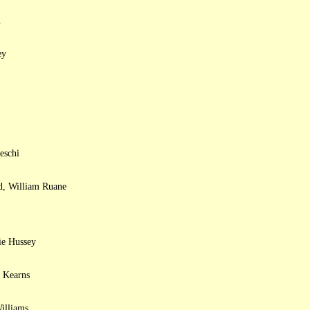
n
ey
eschi
d, William Ruane
ie Hussey
d Kearns
illiams