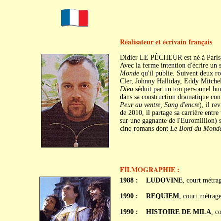
Réalisateur et écrivain français
Didier LE PÊCHEUR est né à Paris, 
Avec la ferme intention d'écrire un 
Monde
qu'il publie. Suivent deux 
Cler, Johnny Halliday, Eddy Mitche
Dieu
séduit par un ton personnel hu
dans sa construction dramatique confir
Peur au ventre, Sang d'encre
), il re
de 2010, il partage sa carrière entre 
sur une gagnante de l'Euromillion) s
cinq romans dont
Le Bord du Monde,
FILMOGRAPHIE :
1988 :
LUDOVINE
, court métra
1990 :
REQUIEM
, court métrag
1990 :
HISTOIRE DE MILA
, c