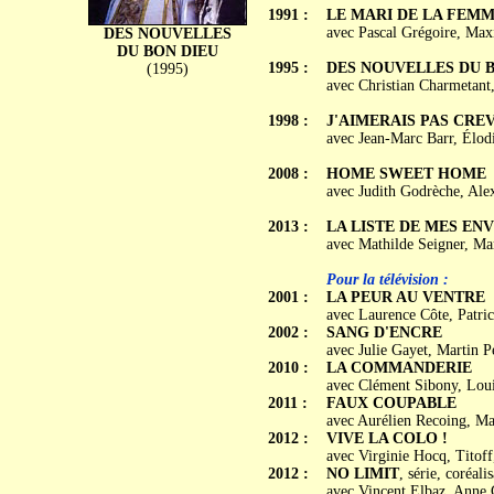
1991 :
LE MARI DE LA FEM
avec Pascal Grégoire, Max
DES NOUVELLES
DU BON DIEU
1995 :
DES NOUVELLES DU 
(1995)
avec Christian Charmetant
1998 :
J'AIMERAIS PAS CRE
avec Jean-Marc Barr, Élodi
2008 :
HOME SWEET HOME
avec Judith Godrèche, Alex
2013 :
LA LISTE DE MES ENV
avec Mathilde Seigner, Mar
Pour la télévision :
2001 :
LA PEUR AU VENTRE
avec Laurence Côte, Patric
2002 :
SANG D'ENCRE
avec Julie Gayet, Martin P
2010 :
LA COMMANDERIE
avec Clément Sibony, Loui
2011 :
FAUX COUPABLE
avec Aurélien Recoing, Ma
2012 :
VIVE LA COLO !
avec Virginie Hocq, Titoff
2012 :
NO LIMIT
, série, coréal
avec Vincent Elbaz, Anne 