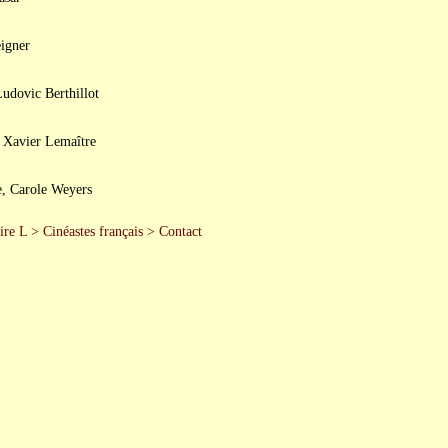
igner
udovic Berthillot
, Xavier Lemaître
e, Carole Weyers
re L
>
Cinéastes français
>
Contact