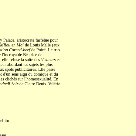
 Palace, aristocrate farfelue pour
Milou en Mai
de Louis Malle (aux
tion Corned-beef
de Poiré. Le trio
e l'incroyable Béatrice de
elle refuse la suite des
Visiteurs
et
r abordant les sujets les plus
x spots publicitaires. Elle passe
 et d'un sens aigu du comique et du
les clichés sur l'homosexualité. En
ndredi Soir
de Claire Denis. Valérie
ellito
asar