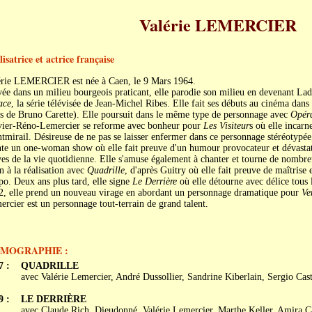
Valérie LEMERCIER
isatrice et actrice française
érie LEMERCIER est née à Caen, le 9 Mars 1964.
ée dans un milieu bourgeois praticant, elle parodie son milieu en devenant Lady
ace
, la série télévisée de Jean-Michel Ribes. Elle fait ses débuts au cinéma dans
s de Bruno Carette). Elle poursuit dans le même type de personnage avec
Opéra
vier-Réno-Lemercier se reforme avec bonheur pour
Les Visiteur
s où elle incarn
mirail. Désireuse de ne pas se laisser enfermer dans ce personnage stéréotypée, 
e un one-woman show où elle fait preuve d'un humour provocateur et dévastateu
es de la vie quotidienne. Elle s'amuse également à chanter et tourne de nombreu
n à la réalisation avec
Quadrille
, d'après Guitry où elle fait preuve de maîtrise
o. Deux ans plus tard, elle signe
Le Derrière
où elle détourne avec délice tous 
2, elle prend un nouveau virage en abordant un personnage dramatique pour
Ve
rcier est un personnage tout-terrain de grand talent.
LMOGRAPHIE :
7 :
QUADRILLE
avec Valérie Lemercier, André Dussollier, Sandrine Kiberlain, Sergio Cast
9 :
LE DERRIÈRE
avec Claude Rich, Dieudonné, Valérie Lemercier, Marthe Keller, Amira C