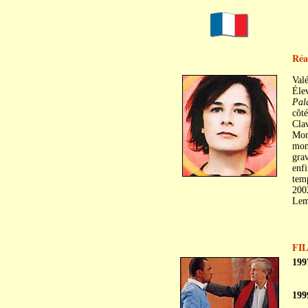
Réal
Val
Élev
Pal
côté
Cla
Mont
mont
grav
enfi
temp
200
Leme
FI
199
199