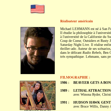
Réalisateur américain
Michael LEHMANN est né à San Fra
Il étudie la philosophie à l'universi
à l'universtité de la Californie du 
Coup de Coeur, Outsiders et Rusty Ja
Saturday Night Live. Il réalise enf
thriller-ado. Auteur de ses scénario
dans le délirant
Radio Rebels
, Ben 
très sympathique. Lehmann, sans pré
FILMOGRAPHIE :
1986 :
BEAVEER GETS A BO
1989 :
LETHAL ATTRACTION (
avec Winona Ryder, Christ
1991 :
HUDSON HAWK GENTL
avec Bruce Willis, Danny 