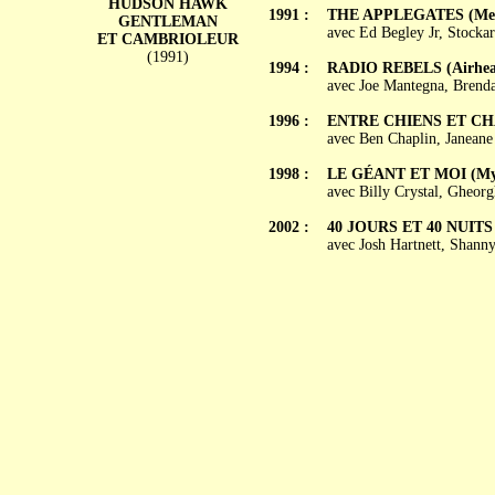
HUDSON HAWK
1991 :
THE APPLEGATES (Meet
GENTLEMAN
avec Ed Begley Jr, Stock
ET CAMBRIOLEUR
(1991)
1994 :
RADIO REBELS (Airhea
avec Joe Mantegna, Brend
1996 :
ENTRE CHIENS ET CHAT
avec Ben Chaplin, Janean
1998 :
LE GÉANT ET MOI (My
avec Billy Crystal, Gheor
2002 :
40 JOURS ET 40 NUITS (
avec Josh Hartnett, Shann