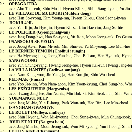
9 :
OPPAGA ITDA
avec Ahn Tae-seob, Shin Mu-il, Hyeon Kil-su, Shim Sang-hyeon, Yu Jin-
9 :
LE VILLAGE DE MULDORI (Muldori dong)
avec Han So-ryong, Kim Yeong-ran, Hyeon Kil-su, Choi Seong-kwan
9 :
JIOKUI 49IL
avec Yun Il-ju, Jo Hye-jin, Hyeon Kil-su, Lim Hae-rim, Jang So-hie
9 :
LE POLICIER (Gyeongchalgwan)
avec Jang Dong-hwi, Han So-ryong, Yu Ji-in, Moon Jeong-suk, Do Geu
0 :
USANSOKUI SE YEOJA
avec Jeong Ae-ri, Kim Mi-suk, Min Shin-ae, Yu Mi-yeong, Lee Mun-hie
0 :
LE DERNIER TÉMOIN (Choihui jeungin)
avec Ha Myeong-jung, Jeong Yun-hie, Choi Bul-am, Han Hye-suk, Hyeon
0 :
SANGWOONG
avec Yun Chung-ryang, Hwang Jeong-hie, Hyeon Kil-sur, Hwang Jang-le
1 :
LA VILLA HANTÉE (Gwihwa sanjang)
avec Nam Kung-won, Jin Yang-ja, Han Eun-jin, Shin Wu-cheol
1 :
PEE-MAK (Pimak)
avec Yoo Jee-inn, Won Nam-goon, Kim Yoon-kyung, Choi Sung-ho, Wha
2 :
LES EXÉCUTEURS (Haegyeolsa)
avec Hwang Jang-lee, Jim Norris, Min Bok-ki, Kim Seok-hun, Shin Wu-
2 :
YOKMANGUI NEUP
avec Jang Mi-hie, Yun Il-bong, Park Won-suk, Heo Rin, Lee Min-cheol
3 :
ISANGHAN GWANGYE
3 :
LE ROUET (Mulleya, mulleya)
avec Shin Il-yong, Won Mi-kyoung, Choi Sung-kwan, Mun Chung-sook,
4 :
JOUR ET NUIT (Natgwa bam)
avec Jang Min-ho, Moon Jeong-suk, Won Mi-kyeong, Yun Il-bong, Shin I
5 :
LE FILS AÎNÉ (Changnam)