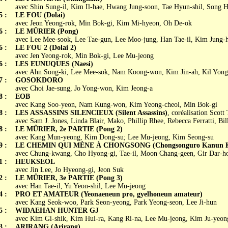
avec Shin Sung-il, Kim Il-hae, Hwang Jung-soon, Tae Hyun-shil, Song 
5 :
LE FOU (Dolai)
avec Jeon Yeong-rok, Min Bok-gi, Kim Mi-hyeon, Oh De-ok
6 :
LE MÛRIER (Pong)
avec Lee Mee-sook, Lee Tae-gun, Lee Moo-jung, Han Tae-il, Kim Jung-
6 :
LE FOU 2 (Dolai 2)
avec Jen Yeong-rok, Min Bok-gi, Lee Mu-jeong
6 :
LES EUNUQUES (Naesi)
avec Ahn Song-ki, Lee Mee-sok, Nam Koong-won, Kim Jin-ah, Kil Yon
7 :
GOSOKDORO
avec Choi Jae-sung, Jo Yong-won, Kim Jeong-a
8 :
EOB
avec Kang Soo-yeon, Nam Kung-won, Kim Yeong-cheol, Min Bok-gi
8 :
LES ASSASSINS SILENCIEUX (Silent Assassins)
, coréalisation Scot
avec Sam J. Jones, Linda Blair, Mako, Phillip Rhee, Rebecca Ferratti, Bi
8 :
LE MÛRIER, 2e PARTIE (Pong 2)
avec Kang Mun-yeong, Kim Dong-su; Lee Mu-jeong, Kim Seong-su
9 :
LE CHEMIN QUI MÈNE À CHONGSONG (Chongsonguro Kanun K
avec Chung-kwang, Cho Hyong-gi, Tae-il, Moon Chang-geen, Gir Dar-h
1 :
HEUKSEOL
avec Jin Lee, Jo Hyeong-gi, Jeon Suk
2 :
LE MÛRIER, 3e PARTIE (Pong 3)
avec Han Tae-il, Yu Yeon-shil, Lee Mu-jeong
4 :
PRO ET AMATEUR (Yeonaeneun pro, gyelhoneun amateur)
avec Kang Seok-woo, Park Seon-yeong, Park Yeong-seon, Lee Ji-hun
5 :
WIDAEHAN HUNTER GJ
avec Kim Gi-shik, Kim Hui-ra, Kang Ri-na, Lee Mu-jeong, Kim Ju-yeon
3 :
ARIRANG (Arirang)