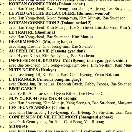
4 :
KOREAN CONNECTION (Dolaon oedari)
avec Han Yong-cheol, Kwon Yeong-mun, Jeong Ae-jeong, Lee So-yeong
4 :
LE PIED GAUCHE DE LA COLÈRE (Bunnoui woinbal)
avec Han Yong-cheol, Kwon Yeong-mun, Kim Mun-ju, Bae Su-cheon
4 :
KOREAN CONNECTION 2 (Dolaon oedari 2)
avec Han Yong-cheol, Kim Mun-ju, Bae Su-cheon, Lim Jae-seon, Kim Y
4 :
LE TRAÎTRE (Baeshinja)
avec Han Yong-cheol, Bae Su-cheon, Kim Mun-ju
5 :
DÉSARMEMENT (Mujeong haeje)
avec Kang Dae-hie, Choi Jeong-min, Bae Su-cheon
5 :
AU PÉRIL DE LA VIE (Sasaeng gyeoldan)
avec Hyeon Kil-su, Kim Ae-kyeong, Bae Su-cheon
5 :
IMPRESSION DE BYEONG-TAE (Byeong-taeui gamgyeok shida)
avec Bae Su-cheon, Chu Song-wong, Kim Su-a, Lim Ye-shim, Kim Mun-
5 :
NUITS NOIRES (Heukya)
avec Lee Jeong-kil, Ko Eun-a, Park Geun-hyeong, Yeom Bok-sun
6 :
L'ÉTRANGER (America bangmungaeg)
avec Chong Jun, Bruce Lea, Deborah Dutch, Debby Tebora, Bae Su-cheo
6 :
BIMILGAEK 2
avec Ye Ri, Ahn Tae-seob, Hyeon Kil-su, Lee Hwa, Jo Chun
7 :
NEW YORK 44 (New York 44 beonga)
avec Han So-ryong, Kim Mun-ju, Yang Seong-o, Bae Su-cheon, Maryann
7 :
LES JEUNES ANNÉES (Chobun)
avec Kim Hui-ra, Jang Hye-kyeong, Yun Il-bong, Na Shi-chan, Eom Yu-s
8 :
CONFESSION DE VIE ET DE MORT (Saengsaui gobaek)
avec Park Geun-yeong, Yu Ji-in, Choi Bong, Yun Il-bong
9 :
SEONBAE
avec Jang Dong-hwi, Ahn Tae-seob, Jeong Hye-kyeong, Eom Yu-seon