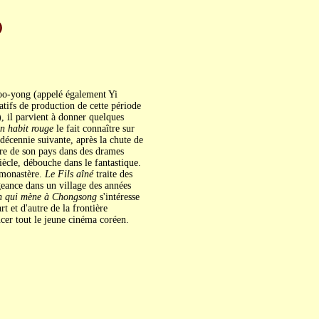
)
Doo-yong (appelé également Yi
tifs de production de cette période
), il parvient à donner quelques
n habit rouge
le fait connaître sur
décennie suivante, après la chute de
toire de son pays dans des drames
iècle, débouche dans le fantastique.
 monastère.
Le Fils aîné
traite des
ance dans un village des années
 qui mène à Chongsong
s'intéresse
t et d'autre de la frontière
cer tout le jeune cinéma coréen.