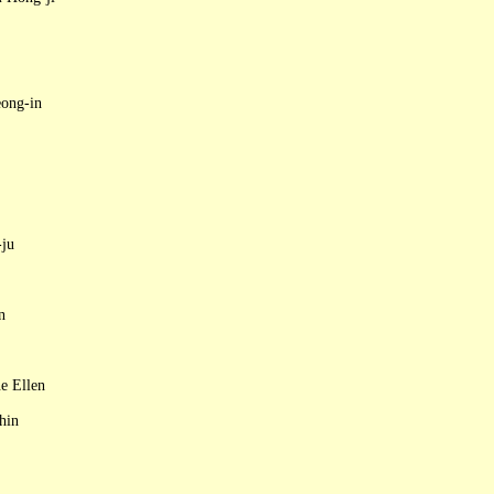
eong-in
ju
n
e Ellen
hin