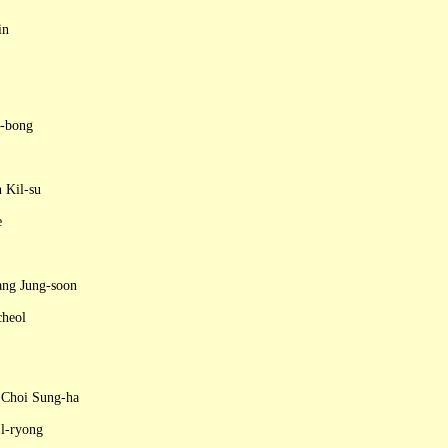
in
m-bong
 Kil-su
e
ng Jung-soon
cheol
 Choi Sung-ha
l-ryong