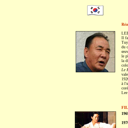
Réa
LEE
Il f
Tuy
du c
œuvr
le p
la d
colo
Le 
vale
192
à l'
coré
Lee 
FI
196
197