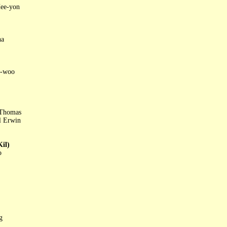
Hee-yon
ha
g-woo
t Thomas
ll Erwin
il)
o
g