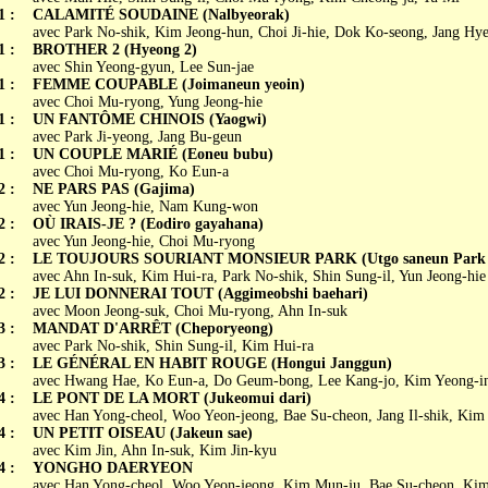
1 :
CALAMITÉ SOUDAINE (Nalbyeorak)
avec Park No-shik, Kim Jeong-hun, Choi Ji-hie, Dok Ko-seong, Jang Hy
1 :
BROTHER 2 (Hyeong 2)
avec Shin Yeong-gyun, Lee Sun-jae
1 :
FEMME COUPABLE (Joimaneun yeoin)
avec Choi Mu-ryong, Yung Jeong-hie
1 :
UN FANTÔME CHINOIS (Yaogwi)
avec Park Ji-yeong, Jang Bu-geun
1 :
UN COUPLE MARIÉ (Eoneu bubu)
avec Choi Mu-ryong, Ko Eun-a
2 :
NE PARS PAS (Gajima)
avec Yun Jeong-hie, Nam Kung-won
2 :
OÙ IRAIS-JE ? (Eodiro gayahana)
avec Yun Jeong-hie, Choi Mu-ryong
2 :
LE TOUJOURS SOURIANT MONSIEUR PARK (Utgo saneun Park 
avec Ahn In-suk, Kim Hui-ra, Park No-shik, Shin Sung-il, Yun Jeong-hie
2 :
JE LUI DONNERAI TOUT (Aggimeobshi baehari)
avec Moon Jeong-suk, Choi Mu-ryong, Ahn In-suk
3 :
MANDAT D'ARRÊT (Cheporyeong)
avec Park No-shik, Shin Sung-il, Kim Hui-ra
3 :
LE GÉNÉRAL EN HABIT ROUGE (Hongui Janggun)
avec Hwang Hae, Ko Eun-a, Do Geum-bong, Lee Kang-jo, Kim Yeong-i
4 :
LE PONT DE LA MORT (Jukeomui dari)
avec Han Yong-cheol, Woo Yeon-jeong, Bae Su-cheon, Jang Il-shik, Kim
4 :
UN PETIT OISEAU (Jakeun sae)
avec Kim Jin, Ahn In-suk, Kim Jin-kyu
4 :
YONGHO DAERYEON
avec Han Yong-cheol, Woo Yeon-jeong, Kim Mun-ju, Bae Su-cheon, Kim