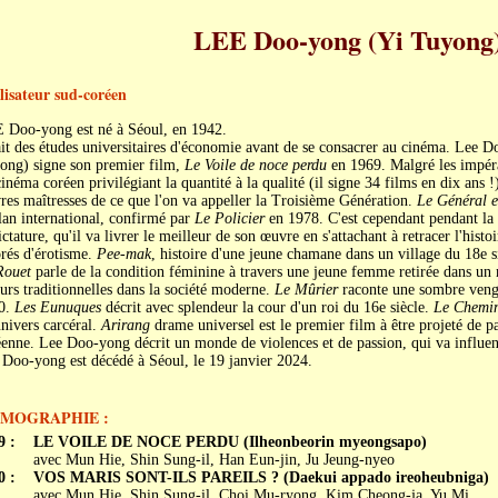
LEE Doo-yong (Yi Tuyong
lisateur sud-coréen
 Doo-yong est né à Séoul, en 1942.
ait des études universitaires d'économie avant de se consacrer au cinéma. Lee 
ong) signe son premier film,
Le Voile de noce perdu
en 1969. Malgré les impéra
inéma coréen privilégiant la quantité à la qualité (il signe 34 films en dix ans !
es maîtresses de ce que l'on va appeller la Troisième Génération.
Le Général e
lan international, confirmé par
Le Policier
en 1978. C'est cependant pendant la 
ictature, qu'il va livrer le meilleur de son œuvre en s'attachant à retracer l'his
rés d'érotisme.
Pee-mak
, histoire d'une jeune chamane dans un village du 18e s
Rouet
parle de la condition féminine à travers une jeune femme retirée dans un
urs traditionnelles dans la société moderne.
Le Mûrier
raconte une sombre venge
0.
Les Eunuques
décrit avec splendeur la cour d'un roi du 16e siècle.
Le Chemin
univers carcéral.
Arirang
drame universel est le premier film à être projeté de par
enne. Lee Doo-yong décrit un monde de violences et de passion, qui va influen
Doo-yong est décédé à Séoul, le 19 janvier 2024.
LMOGRAPHIE :
9 :
LE VOILE DE NOCE PERDU (Ilheonbeorin myeongsapo)
avec Mun Hie, Shin Sung-il, Han Eun-jin, Ju Jeung-nyeo
0 :
VOS MARIS SONT-ILS PAREILS ? (Daekui appado ireoheubniga)
avec Mun Hie, Shin Sung-il, Choi Mu-ryong, Kim Cheong-ja, Yu Mi