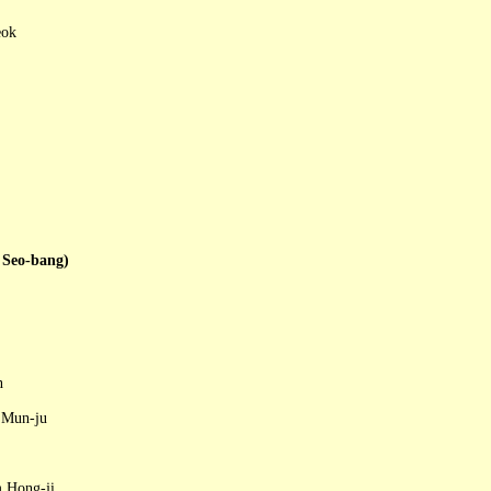
eok
Seo-bang)
n
 Mun-ju
 Hong-ji