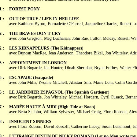
1 :
FOREST PONY
1 :
OUT OF TRUE / LIFE IN HER LIFE
avec Kathleen Byron, Bernadette O'Farrell, Jacqueline Charles, Robert Lo
2 :
THE BRAVES DON'T CRY
avec John Gregson, Meg Buchanan, John Rae, Fulton McKay, Russell Wat
2 :
LES KIDNAPPEURS (The Kidnappers)
avec Duncan MacRae, Jean Anderson, Theodore Bikel, Jon Whiteley, Adr
3 :
APPOINTMENT IN LONDON
avec Dirk Bogarde, Ian Hunter, Dinah Sheridan, Bryan Forbes, Walter Fi
5 :
ESCAPADE (Escapade)
avec John Mills, Yvonne Mitchell, Alastair Sim, Marie Lohr, Colin Gord
6 :
LE JARDINIER ESPAGNOL (The Spanish Gardener)
avec Dirk Bogarde, Jon Whiteley, Michael Hordern, Cyril Cusack, Berna
7 :
MARÉE HAUTE À MIDI (High Tide at Noon)
avec Betta St John, William Sylvester, Michael Craig, Flora Robson, Al
8 :
INNOCENT SINNERS
avec Flora Robson, David Kossoff, Catherine Lacey, Susan Beaumont, Ju
9 :
L'ÉTRANGE DESTIN DE NICKY ROMANO (Let no Man write my 