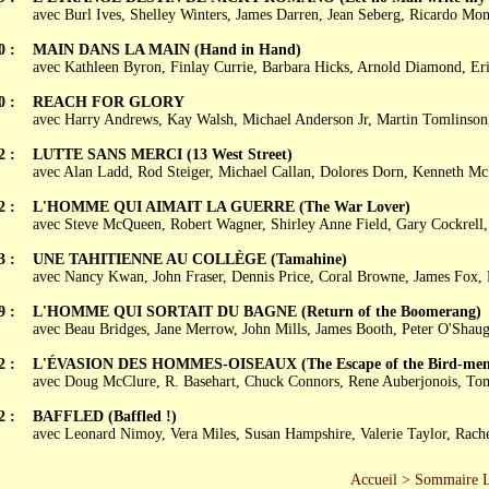
avec Burl Ives, Shelley Winters, James Darren, Jean Seberg, Ricardo Mon
0 :
MAIN DANS LA MAIN (Hand in Hand)
avec Kathleen Byron, Finlay Currie, Barbara Hicks, Arnold Diamond, Eri
0 :
REACH FOR GLORY
avec Harry Andrews, Kay Walsh, Michael Anderson Jr, Martin Tomlinso
2 :
LUTTE SANS MERCI (13 West Street)
avec Alan Ladd, Rod Steiger, Michael Callan, Dolores Dorn, Kenneth M
2 :
L'HOMME QUI AIMAIT LA GUERRE (The War Lover)
avec Steve McQueen, Robert Wagner, Shirley Anne Field, Gary Cockrell
3 :
UNE TAHITIENNE AU COLLÈGE (Tamahine)
avec Nancy Kwan, John Fraser, Dennis Price, Coral Browne, James Fox, 
9 :
L'HOMME QUI SORTAIT DU BAGNE (Return of the Boomerang)
avec Beau Bridges, Jane Merrow, John Mills, James Booth, Peter O'Shau
2 :
L'ÉVASION DES HOMMES-OISEAUX (The Escape of the Bird-men
avec Doug McClure, R. Basehart, Chuck Connors, Rene Auberjonois, Tom
2 :
BAFFLED (Baffled !)
avec Leonard Nimoy, Vera Miles, Susan Hampshire, Valerie Taylor, Rache
Accueil
>
Sommaire 