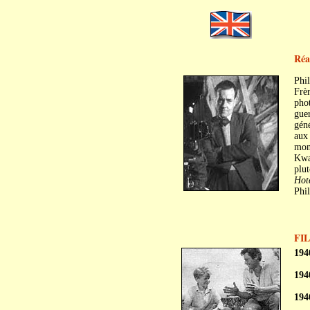
Réa
Phi
Frèr
phot
guer
géné
aux
mon
Kwan
plut
Hot
Phil
FI
194
194
194