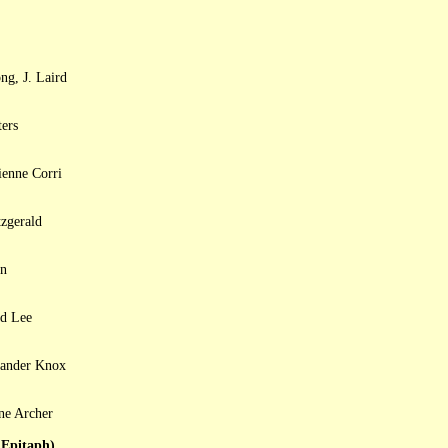
ng, J. Laird
ers
ienne Corri
tzgerald
on
rd Lee
exander Knox
ne Archer
Epitaph)