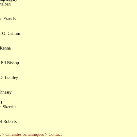
talban
c Francis
n, O. Grimm
cKenna
, Ed Bishop
D. Bentley
ghnessy
)
 Skerritt
l Roberts
L
>
Cinéastes britanniques
>
Contact