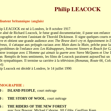
Philip LEACOCK
lisateur britannique (anglais)
lip LEACOCK est né à Londres, le 8 octobre 1917.
e aîné de Richard Leacock, le futur grand documentariste, il passe son enfance au
ographie et devient l'assistant de Thorold Dickinson. Il signe quelques courts
re et obtient une grande audience avec
The Brave don't cry
et
Appointment in 
reux, il s'attaque aux préjugés raciaux avec
Main dans la Main
, prêche pour l
 problèmes de l'enfance avec
Les Kidnappeurs, Innocent Sinners
et
Reach for G
trer ironique avec
L'Homme qui aimait la guerre
avec Steve McQueen et
Une T
. Remplis de bons sentiments, les films de Leacock paraissent aujourd'hui un 
ôt sympathiques. Il termine sa carrière à la télévision
(Bonanza, Route 66, Colo
el)
.
ip Leacock est décédé à Londres, le 14 juillet 1990.
LMOGRAPHIE :
0 :
ISLAND PEOPLE
, court métrage
0 :
THE STORY OF WOOL
, court métrage
6 :
THE RIDERS OF THE NEW FOREST
avec Ivor Bowyer, Michael Caborne, Jill Gibbs, Geoffrey Keen