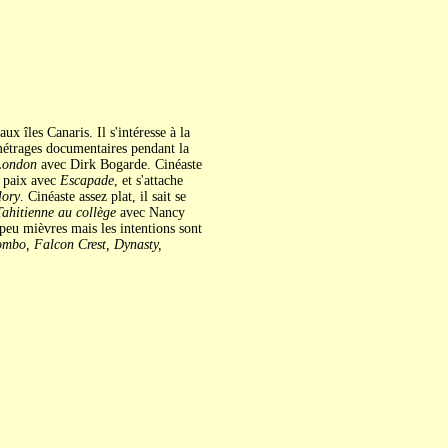
x îles Canaris. Il s'intéresse à la
 métrages documentaires pendant la
London
avec Dirk Bogarde. Cinéaste
a paix avec
Escapade
, et s'attache
lory
. Cinéaste assez plat, il sait se
ahitienne au collège
avec Nancy
peu mièvres mais les intentions sont
mbo, Falcon Crest, Dynasty,