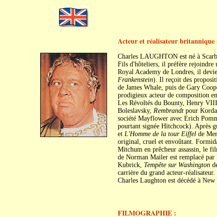
Acteur et réalisateur britannique 
Charles LAUGHTON est né à Scarbor
Fils d'hôteliers, il préfère rejoindr
Royal Academy de Londres, il devien
Frankenstein
). Il reçoit des propos
de James Whale, puis de Gary Coop
prodigieux acteur de composition e
Les Révoltés du Bounty, Henry VII
Boleslavsky,
Rembrandt
pour Kord
société Mayflower avec Erich Pomme
pourtant signée Hitchcock). Après gu
et
L'Homme de la tour Eiffel
de Mer
original, cruel et envoûtant. Formi
Mitchum en prêcheur assassin, le fil
de Norman Mailer est remplacé par R
Kubrick,
Tempête sur Washington
de
carrière du grand acteur-réalisateur.
Charles Laughton est décédé à New 
FILMOGRAPHIE :