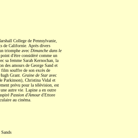
Marshall College de Pennsylvanie,
ts de Californie. Après divers
t un triomphe avec
Dimanche dans le
 point d'être considéré comme un
avec sa femme Sarah Kernochan, la
on des amours de George Sand et
 film souffre de son excès de
t Hugh Grant.
Graine de Star
avec
de Parkinson), Christina Vidal et
lement prévu pour la télévision, est
une autre vie. Lapine a en outre
nspiré
Passion d'Amour
d'Ettore
culaire au cinéma.
n Sands