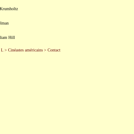
 Krumholtz
elman
liam Hill
 L
>
Cinéastes américains
>
Contact