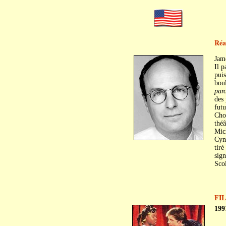
Réa
Jam
Il p
puis
boul
par
des 
futu
Chop
théâ
Mich
Cynd
tiré
sign
Scol
FI
199