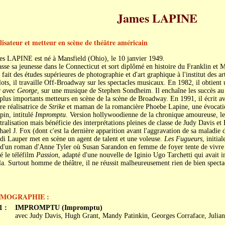
James LAPINE
lisateur et metteur en scène de théâtre américain
es LAPINE est né à Mansfield (Ohio), le 10 janvier 1949.
asse sa jeunesse dans le Connecticut et sort diplômé en histoire du Franklin et 
 fait des études supérieures de photographie et d'art graphique à l'institut des ar
ots, il travaille Off-Broadway sur les spectacles musicaux. En 1982, il obtien
c avec George
, sur une musique de Stephen Sondheim. Il enchaîne les succès au
plus importants metteurs en scène de la scène de Broadway. En 1991, il écrit 
re réalisatrice de
Strike
et maman de la romancière Phoebe Lapine, une évocati
in, intitulé
Impromptu
. Version hollywoodienne de la chronique amoureuse, le
tralisation mais bénéficie des interprétations pleines de classe de Judy Davis e
ael J. Fox (dont c'est la dernière apparition avant l'aggravation de sa maladie 
i Lauper met en scène un agent de talent et une voleuse.
Les Fugueurs
, initia
 d'un roman d'Anne Tyler où Susan Sarandon en femme de foyer tente de vivre 
é le téléfilm
Passion
, adapté d'une nouvelle de Iginio Ugo Tarchetti qui avait i
a. Surtout homme de théâtre, il ne réussit malheureusement rien de bien specta
LMOGRAPHIE :
1 :
IMPROMPTU (Impromptu)
avec Judy Davis, Hugh Grant, Mandy Patinkin, Georges Corraface, Julia