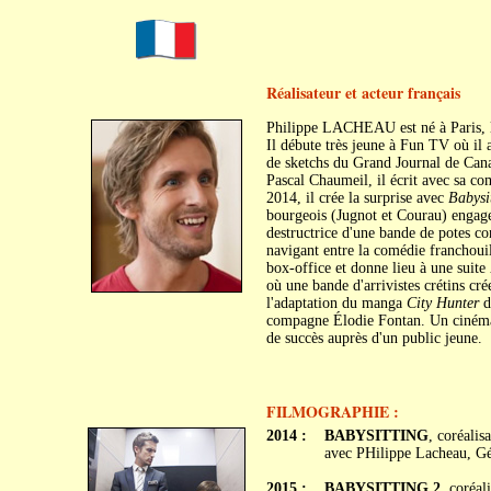
Réalisateur et acteur français
Philippe LACHEAU est né à Paris, l
Il débute très jeune à Fun TV où il 
de sketchs du Grand Journal de Can
Pascal Chaumeil, il écrit avec sa
2014, il crée la surprise avec
Babysi
bourgeois (Jugnot et Courau) engage
destructrice d'une bande de potes com
navigant entre la comédie franchouil
box-office et donne lieu à une suite
où une bande d'arrivistes crétins cré
l'adaptation du manga
City Hunter
d
compagne Élodie Fontan. Un cinéma d
de succès auprès d'un public jeune.
FILMOGRAPHIE :
2014 :
BABYSITTING
, coréali
avec PHilippe Lacheau, Gé
2015 :
BABYSITTING 2
, coréa