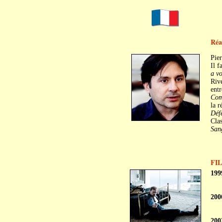
Réa
Pie
Il f
a vo
Rive
entr
Com
la r
Déf
Clas
San
FI
199
200
200