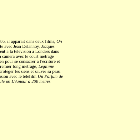
986, il apparaît dans deux films,
On
ite avec Jean Delannoy, Jacques
ent à la télévision à Londres dans
 la caméra avec le court métrage
n pour se consacrer à l'écriture et
 premier long métrage,
Légitime
protéger les siens et sauver sa peau.
vision avec le téléfilm
Un Parfum de
ulé
ou
L'Amour à 200 mètres
.