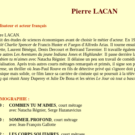
Pierre LACAN
lisateur et acteur français
rre LACAN.
ait des études de sciences économiques avant de choisir le métier d'acteur. En 1
lé Charlie Spencer
de Francis Huster et
Fuegos
d'Alfredo Arias. Il tourne ensu
tte, Laurent Bénégui, Denis Dercourt et Bertrand Tavernier. Il travaille égalem
e autres
Les Aventures du jeune Indiana Jones
et
Highlander
. Il passe derrière
bien tu m'aimes
avec Natacha Régnier. Il délaisse un peu son travail de comédie
éalisation. Après trois autres courts métrages remarqués et primés, il signe son
ense
, un thriller où Jean-Paul Rouve en fils de détective privé qui s'ignore doit 
sique mais solide, ce film lance sa carrière de cinéaste qui se poursuit à la télé
g
qui réunit Anny Duperey et Julie De Bona et les séries
Le Jour où tout a basc
LMOGRAPHIE :
9 :
COMBIEN TU M'AIMES
, court métrage
avec Natacha Régnier, Serge Hazanavicius
0 :
SOMMEIL PROFOND
, court métrage
avec Jean-François Gallotte
2 :
LES CORPS SOLITAIRES
, court métrage