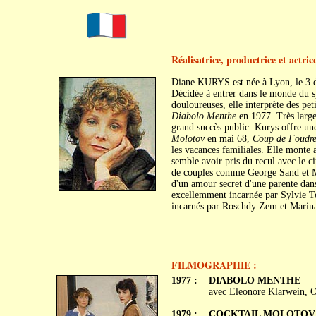
Réalisatrice, productrice et actric
Diane KURYS est née à Lyon, le 3 
Décidée à entrer dans le monde du s
douloureuses, elle interprète des peti
Diabolo Menthe
en 1977. Très larg
grand succès public. Kurys offre un
Molotov
en mai 68,
Coup de Foudr
les vacances familiales. Elle monte
semble avoir pris du recul avec le c
de couples comme George Sand et 
d'un amour secret d'une parente da
excellemment incarnée par Sylvie T
incarnés par Roschdy Zem et Marina
FILMOGRAPHIE :
1977 :
DIABOLO MENTHE
avec Eleonore Klarwein, O
1979 :
COCKTAIL MOLOTOV