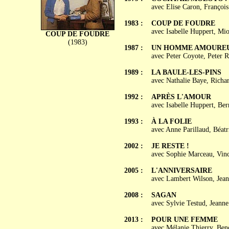
avec Elise Caron, François
1983 :
COUP DE FOUDRE
avec Isabelle Huppert, Mi
COUP DE FOUDRE
(1983)
1987 :
UN HOMME AMOURE
avec Peter Coyote, Peter R
1989 :
LA BAULE-LES-PINS
avec Nathalie Baye, Richar
1992 :
APRÈS L'AMOUR
avec Isabelle Huppert, Ber
1993 :
À LA FOLIE
avec Anne Parillaud, Béatr
2002 :
JE RESTE !
avec Sophie Marceau, Vince
2005 :
L'ANNIVERSAIRE
avec Lambert Wilson, Jean
2008 :
SAGAN
avec Sylvie Testud, Jeanne
2013 :
POUR UNE FEMME
avec Mélanie Thierry, Ben