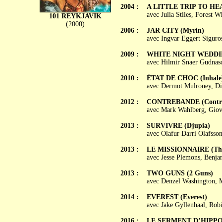
2004 :
A LITTLE TRIP TO HEAVE
avec Julia Stiles, Forest 
101 REYKJAVIK
(2000)
2006 :
JAR CITY (Myrin)
avec Ingvar Eggert Siguros
2009 :
WHITE NIGHT WEDDIN
avec Hilmir Snaer Gudnason
2010 :
ÉTAT DE CHOC (Inhale
avec Dermot Mulroney, Di
2012 :
CONTREBANDE (Contr
avec Mark Wahlberg, Giova
2013 :
SURVIVRE (Djupia)
avec Olafur Darri Olafsso
2013 :
LE MISSIONNAIRE (The
avec Jesse Plemons, Benja
2013 :
TWO GUNS (2 Guns)
avec Denzel Washington, M
2014 :
EVEREST (Everest)
avec Jake Gyllenhaal, Rob
2016 :
LE SERMENT D’HIPPOC