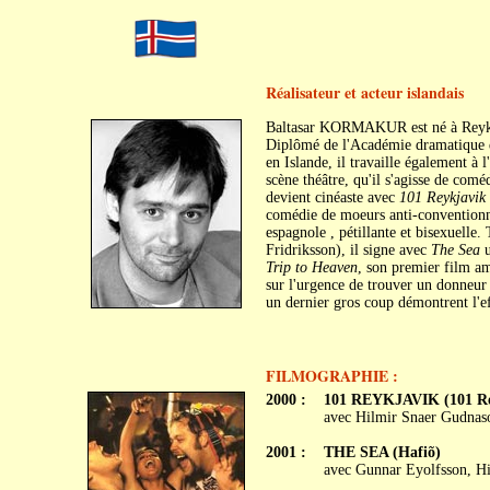
Réalisateur et acteur islandais
Baltasar KORMAKUR est né à Reykja
Diplômé de l'Académie dramatique d'
en Islande, il travaille également à 
scène théâtre, qu'il s'agisse de com
devient cinéaste avec
101 Reykjavik
comédie de moeurs anti-conventionnel
espagnole , pétillante et bisexuelle.
Fridriksson), il signe avec
The Sea
u
Trip to Heaven
, son premier film am
sur l'urgence de trouver un donneur p
un dernier gros coup démontrent l'eff
FILMOGRAPHIE :
2000 :
101 REYKJAVIK (101 Re
avec Hilmir Snaer Gudnaso
2001 :
THE SEA (Hafiõ)
avec Gunnar Eyolfsson, Hi