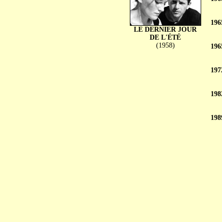
196
LE DERNIER JOUR
DE L'ÉTÉ
(1958)
196
197
198
198