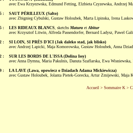
avec Ewa Krzyezwska, Edmund Fetting, Elzbieta Czyzewska, Andrzej M
5 :
SAUT PÉRILLEUX (Salto)
avec Zbignieg Cybulski, Gustaw Holoubek, Marta Lipinska, Irena Lasko
5 :
LES RIDEAUX BLANCS
, sketchs
Matura
et
Abitur
avec Krzysztof Litwin, Alfreda Passendorfer, Bernard Ladysz, Pawel Gali
2 :
SI LOIN, SI PRÈS D'ICI (Jak daleko stad, jak blisko)
avec Andrzej Lapicki, Maja Komorowska, Gustaw Holoubek, Anna Dzia
2 :
SUR LES BORDS DE L'ISSA (Dolina Issy)
avec Anna Dymna, Maria Pakulnis, Danuta Szaflarska, Ewa Wisniewska, 
9 :
LA LAVE (Lawa, opowiecz o Dziadach Adama Mickiewicza)
avec Gustaw Holoubek, Jolanta Pietek-Gorecka, Artur Zmijewski, Maja
Accueil
>
Sommaire K
>
C