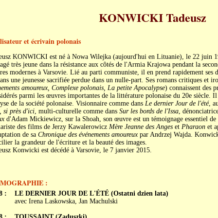
KONWICKI Tadeusz
lisateur et écrivain polonais
eusz KONWICKI est né à Nowa Wilejka (aujourd'hui en Lituanie), le 22 juin 1
gé très jeune dans la résistance aux côtés de l'Armia Krajowa pendant la second
res modernes à Varsovie. Lié au parti communiste, il en prend rapidement ses d
ns une jeunesse sacrifiée perdue dans un nulle-part. Ses romans critiques et ir
nements amoureux, Complexe polonais, La petite Apocalypse
) connaissent des p
idérés parmi les œuvres importantes de la littérature polonaise du 20e siècle. 
yse de la société polonaise. Visionnaire comme dans
Le dernier Jour de l'été
, a
, si près d'ici
, multi-culturelle comme dans
Sur les bords de l'Issa
, dénonciatr
ux
d'Adam Mickiewicz, sur la Shoah, son œuvre est un témoignage essentiel de so
nariste des films de Jerzy Kawalerowicz
Mère Jeanne des Anges
et
Pharaon
et a
aptation de sa
Chronique des événements amoureux
par Andrzej Wajda. Konwicki 
ilier la grandeur de l'écriture et la beauté des images.
usz Konwicki est décédé à Varsovie, le 7 janvier 2015.
LMOGRAPHIE :
8 :
LE DERNIER JOUR DE L'ÉTÉ (Ostatni dzien lata)
avec Irena Laskowska, Jan Machulski
8 :
TOUSSAINT (Zaduszki)