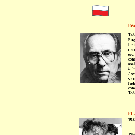
Réa
Tad
Enga
Lett
roma
évé
cons
anal
loin
Aïe
scé
l'ad
conc
Tade
FI
195
196