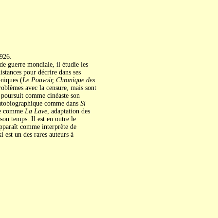
926.
e guerre mondiale, il étudie les
istances pour décrire dans ses
oniques (
Le Pouvoir, Chronique des
roblèmes avec la censure, mais sont
Il poursuit comme cinéaste son
utobiographique comme dans
Si
ice comme
La Lave
, adaptation des
n temps. Il est en outre le
pparaît comme interprète de
est un des rares auteurs à