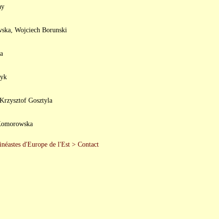
ay
wska, Wojciech Borunski
a
dyk
Krzysztof Gosztyla
 Komorowska
inéastes d'Europe de l'Est
>
Contact