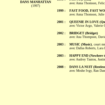
DANS MANHATTAN
avec Anna Thomson, Felic
(1997)
1999 :
FAST FOOD, FAST WOME
avec Anna Thomson, Julie 
2001 :
QUEENIE IN LOVE (Quee
avec Victor Argo, Valerie 
2002 :
BRIDGET (Bridget)
avec Ana Thompson, David
2003 :
MUSIC (Music)
, court m
avec Dallas Roberts, Lara
2003 :
HAPPY END (Nowhere to
avec Audrey Tautou, Justin
2008 :
DANS LA NUIT (Restles
avec Moshe Ivgy, Ran Dank