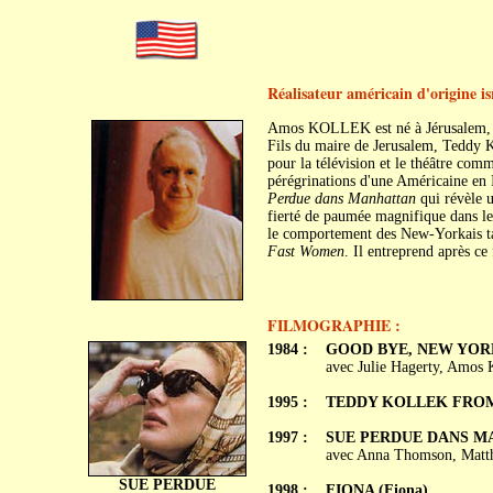
Réalisateur américain d'origine is
Amos KOLLEK est né à Jérusalem, 
Fils du maire de Jerusalem, Teddy Kol
pour la télévision et le théâtre com
pérégrinations d'une Américaine en 
Perdue dans Manhattan
qui révèle u
fierté de paumée magnifique dans le 
le comportement des New-Yorkais t
Fast Women
. Il entreprend après c
FILMOGRAPHIE :
1984 :
GOOD BYE, NEW YORK 
avec Julie Hagerty, Amos K
1995 :
TEDDY KOLLEK FROM
1997 :
SUE PERDUE DANS MA
avec Anna Thomson, Matth
SUE PERDUE
1998 :
FIONA (Fiona)