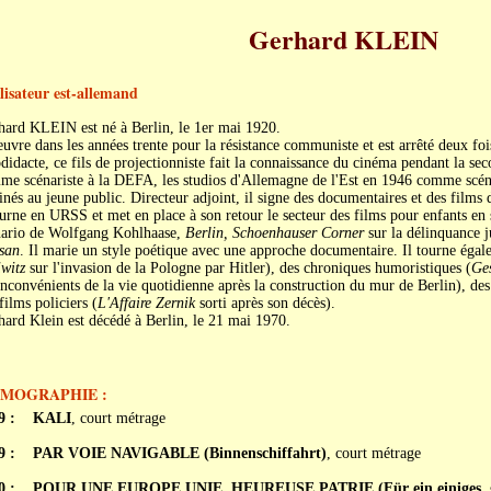
Gerhard KLEIN
lisateur est-allemand
hard KLEIN est né à Berlin, le 1er mai 1920.
euvre dans les années trente pour la résistance communiste et est arrêté deux foi
didacte, ce fils de projectionniste fait la connaissance du cinéma pendant la se
e scénariste à la DEFA, les studios d'Allemagne de l'Est en 1946 comme scéna
inés au jeune public. Directeur adjoint, il signe des documentaires et des films d'
urne en URSS et met en place à son retour le secteur des films pour enfants en
nario de Wolfgang Kohlhaase,
Berlin, Schoenhauser Corner
sur la délinquance j
san
. Il marie un style poétique avec une approche documentaire. Il tourne éga
witz
sur l'invasion de la Pologne par Hitler), des chroniques humoristiques (
Ges
inconvénients de la vie quotidienne après la construction du mur de Berlin), de
films policiers (
L'Affaire Zernik
sorti après son décès).
ard Klein est décédé à Berlin, le 21 mai 1970.
LMOGRAPHIE :
9 :
KALI
, court métrage
9 :
PAR VOIE NAVIGABLE (Binnenschiffahrt)
, court métrage
0 :
POUR UNE EUROPE UNIE, HEUREUSE PATRIE (Für ein einiges, glû