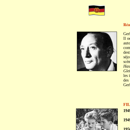
Réa
Ger
Il o
auto
comm
dest
séjo
scé
Has
Glei
les 
des 
Gerh
FI
194
194
195