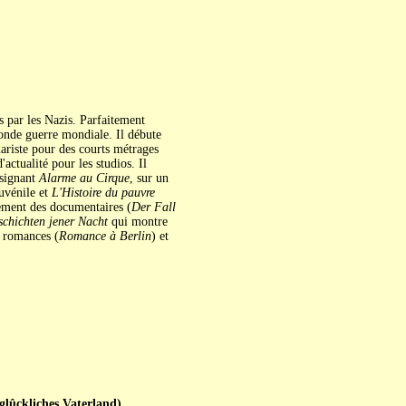
s par les Nazis. Parfaitement
conde guerre mondiale. Il débute
riste pour des courts métrages
actualité pour les studios. Il
 signant
Alarme au Cirque
, sur un
uvénile et
L'Histoire du pauvre
lement des documentaires (
Der Fall
chichten jener Nacht
qui montre
s romances (
Romance à Berlin
) et
ckliches Vaterland)