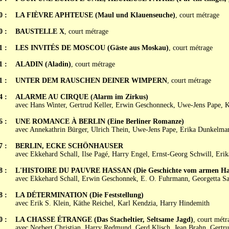
0 :
LA FIÈVRE APHTEUSE (Maul und Klauenseuche)
, court métrage
0 :
BAUSTELLE X
, court métrage
1 :
LES INVITÉS DE MOSCOU (Gäste aus Moskau)
, court métrage
1 :
ALADIN (Aladin)
, court métrage
1 :
UNTER DEM RAUSCHEN DEINER WIMPERN
, court métrage
4 :
ALARME AU CIRQUE (Alarm im Zirkus)
avec Hans Winter, Gertrud Keller, Erwin Geschonneck, Uwe-Jens Pape, K
6 :
UNE ROMANCE À BERLIN (Eine Berliner Romanze)
avec Annekathrin Bürger, Ulrich Thein, Uwe-Jens Pape, Erika Dunkelma
7 :
BERLIN, ECKE SCHÖNHAUSER
avec Ekkehard Schall, Ilse Pagé, Harry Engel, Ernst-Georg Schwill, Er
8 :
L'HISTOIRE DU PAUVRE HASSAN (Die Geschichte vom armen Ha
avec Ekkehard Schall, Erwin Geschonnek, E. O. Fuhrmann, Georgetta Sa
8 :
LA DÉTERMINATION (Die Feststellung)
avec Erik S. Klein, Käthe Reichel, Karl Kendzia, Harry Hindemith
0 :
LA CHASSE ÉTRANGE (Das Stacheltier, Seltsame Jagd)
, court métr
avec Norbert Christian, Harry Redmund, Gerd Klisch, Jean Brahn, Gert