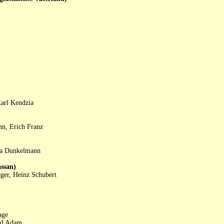
arl Kendzia
nn, Erich Franz
ika Dunkelmann
ssan)
ger, Heinz Schubert
age
rud Adam