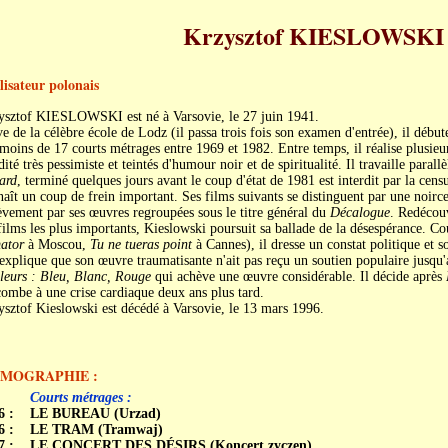
Krzysztof KIESLOWSKI
lisateur polonais
ysztof KIESLOWSKI est né à Varsovie, le 27 juin 1941.
e de la célèbre école de Lodz (il passa trois fois son examen d'entrée), il débute
moins de 17 courts métrages entre 1969 et 1982. Entre temps, il réalise plusie
dité très pessimiste et teintés d'humour noir et de spiritualité. Il travaille paral
ard
, terminé quelques jours avant le coup d'état de 1981 est interdit par la cens
aît un coup de frein important. Ses films suivants se distinguent par une noirce
vement par ses œuvres regroupées sous le titre général du
Décalogue
. Redécouv
films les plus importants, Kieslowski poursuit sa ballade de la désespérance. Co
ator
à Moscou,
Tu ne tueras point
à Cannes), il dresse un constat politique et s
explique que son œuvre traumatisante n'ait pas reçu un soutien populaire jusqu'
leurs : Bleu, Blanc, Rouge
qui achève une œuvre considérable. Il décide après
ombe à une crise cardiaque deux ans plus tard.
sztof Kieslowski est décédé à Varsovie, le 13 mars 1996.
LMOGRAPHIE :
Courts métrages :
6 :
LE BUREAU (Urzad)
6 :
LE TRAM (Tramwaj)
7 :
LE CONCERT DES DÉSIRS (Koncert zyczen)