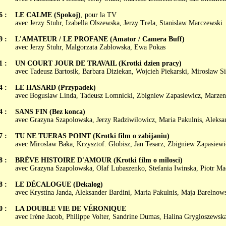
6 :
LE CALME (Spokoj)
, pour la TV
avec Jerzy Stuhr, Izabella Olszewska, Jerzy Trela, Stanislaw Marczewski
9 :
L'AMATEUR / LE PROFANE (Amator / Camera Buff)
avec Jerzy Stuhr, Malgorzata Zablowska, Ewa Pokas
1 :
UN COURT JOUR DE TRAVAIL (Krotki dzien pracy)
avec Tadeusz Bartosik, Barbara Diziekan, Wojcieh Piekarski, Miroslaw Si
4 :
LE HASARD (Przypadek)
avec Boguslaw Linda, Tadeusz Lomnicki, Zbigniew Zapasiewicz, Marzen
4 :
SANS FIN (Bez konca)
avec Grazyna Szapolowska, Jerzy Radziwilowicz, Maria Pakulnis, Aleksa
7 :
TU NE TUERAS POINT (Krotki film o zabijaniu)
avec Miroslaw Baka, Krzysztof. Globisz, Jan Tesarz, Zbigniew Zapasiewi
8 :
BRÈVE HISTOIRE D'AMOUR (Krotki film o mîlosci)
avec Grazyna Szapolowska, Olaf Lubaszenko, Stefania Iwinska, Piotr Ma
8 :
LE DÉCALOGUE (Dekalog)
avec Krystina Janda, Aleksander Bardini, Maria Pakulnis, Maja Barelnow
0 :
LA DOUBLE VIE DE VÉRONIQUE
avec Irène Jacob, Philippe Volter, Sandrine Dumas, Halina Grygloszewska