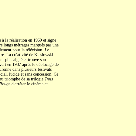
 à la réalisation en 1969 et signe
urs longs métrages marqués par une
lèlement pour la télévision.
Le
ure. La créativité de Kieslowski
ur plus aiguë et trouve son
ert en 1987 après le déblocage de
uronné dans plusieurs festivals
ocial, lucide et sans concession. Ce
au triomphe de sa trilogie
Trois
Rouge
d'arrêter le cinéma et