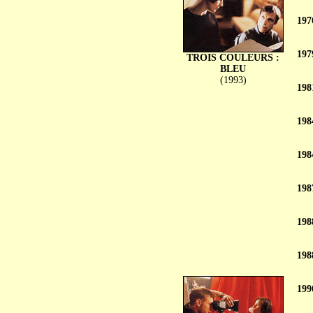
197
197
TROIS COULEURS :
BLEU
(1993)
198
198
198
198
198
198
199