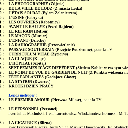
8 :
LA PHOTOGRAPHIE (Zdjecie)
9 :
DE LA VILLE DE LODZ (Z miasta Lodzi)
0 :
J'ÉTAIS SOLDAT (Bylem Zolenierzem)
0 :
L'USINE (Fabryka)
1 :
LES OUVRIERS (Rabotnicy)
1 :
AVANT LE RALLYE (Przed Rajdem)
1 :
LE REFRAIN (Refren)
3 :
LE MAÇON (Murarz)
3 :
L'ENFANT (Dziecko)
3 :
LA RADIOGRAPHIE (Przeswietlenie)
4 :
PASSAGE SOUTERRAIN (Przejcie Podziemne)
, pour la TV
5 :
CURRICULUM VITAE (Zyciorys)
6 :
LA CLAQUE (Klaps)
7 :
L'HÔPITAL (Szpital)
8 :
SEPT FEMMES D'ÂGE DIFFÉRENT (Siedem Kobiet w roznym wie
9 :
LE POINT DE VUE DU GARDIEN DE NUIT (Z Punktu widzenia nocn
0 :
TÊTE PARLANTES (Gadajace Glowy)
1 :
LA STATION (Dworcec)
2 :
KROTKI DZIEN PRACY
Longs métrages :
3 :
LE PREMIER AMOUR (Pierwsza Milosc)
, pour la TV
5 :
LE PERSONNEL (Personel)
avec Julius Machulski, Irena Lorentowicz, Wlodzimnierz Borunski, M. T
6 :
LA CICATRICE (Blizna)
avec Franciszek Pieczka, Jerzy Stuhr, Mariusz Dmochowski, Jan Skotnick