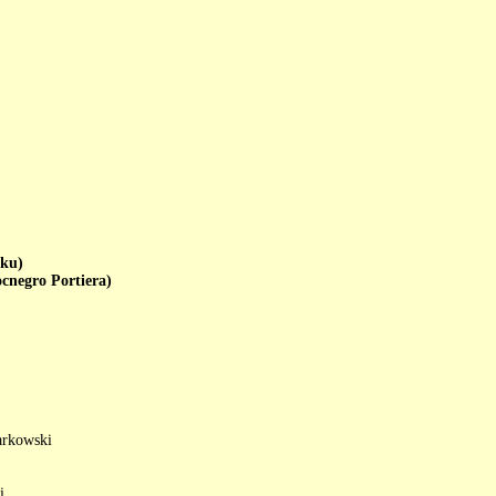
ku)
egro Portiera)
arkowski
i