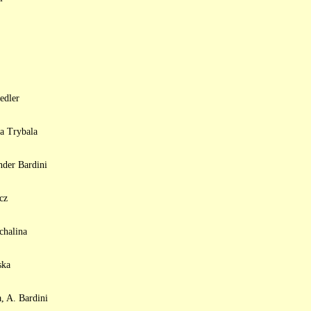
edler
a Trybala
nder Bardini
cz
chalina
ska
, A. Bardini