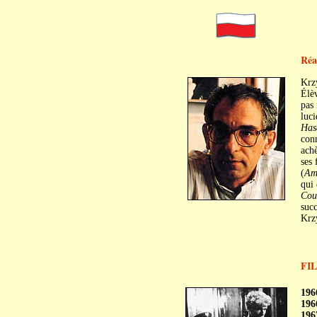
Réa
Krz
Élèv
pas 
luci
Has
conn
achè
ses 
(
Am
qui 
Cou
succ
Krzy
FI
C
196
196
196