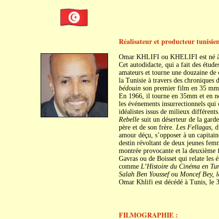
Réalisateur et producteur tunisie
Omar KHLIFI ou KHELIFI est né à 
Cet autodidacte, qui a fait des étu
amateurs et tourne une douzaine de 
la Tunisie à travers des chroniques 
bédouin
son premier film en 35 mm)
En 1966, il tourne en 35mm et en n
les événements insurrectionnels qui o
idéalistes issus de milieux différent
Rebelle
suit un déserteur de la gard
père et de son frère.
Les Fellagas
, 
amour déçu, s’opposer à un capitain
destin révoltant de deux jeunes fem
montrée provocante et la deuxième f
Gavras ou de Boisset qui relate les 
comme
L’Histoire du Cinéma en Tun
Salah Ben Youssef
ou
Moncef Bey, l
Omar Khlifi est décédé à Tunis, le
FILMOGRAPHIE :