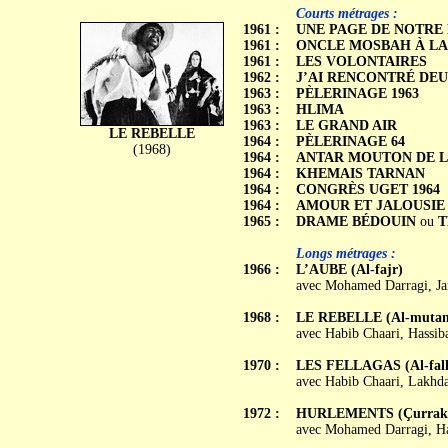
C
C
Courts métrages :
1961 :
UNE PAGE DE NOTRE 
1961 :
ONCLE MOSBAH À LA
1961 :
LES VOLONTAIRES
1962 :
J’AI RENCONTRÉ DEU
1963 :
PÈLERINAGE 1963
1963 :
HLIMA
1963 :
LE GRAND AIR
LE REBELLE
1964 :
PÈLERINAGE 64
(1968)
1964 :
ANTAR MOUTON DE L
1964 :
KHEMAIS TARNAN
1964 :
CONGRÈS UGET 1964
1964 :
AMOUR ET JALOUSIE
1965 :
DRAME BÉDOUIN
ou
T
Longs métrages :
1966 :
L’AUBE (Al-fajr)
avec Mohamed Darragi, Ja
1968 :
LE REBELLE (Al-mutam
avec Habib Chaari, Hassi
1970 :
LES FELLAGAS (Al-fall
avec Habib Chaari, Lakhd
1972 :
HURLEMENTS (Çurrak
avec Mohamed Darragi, Ha